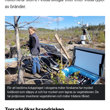
av bränder.
För att bedöma kolupptaget i skogarna mäter forskarna hur mycket
koldioxid som släpps ut och hur mycket som lagras av vegetationen. De
tar jordprover, inventerar vegetationen och mäter trädens tillväxt.
Torr vår ökar brandrisken