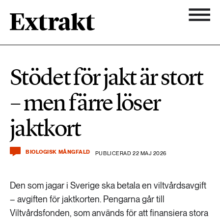
900 ARTIKLAR
Biologisk mångfald
Ämnen
Stödet för jakt är stort
Biologisk mångfald
Nyhetsbrev
584 ARTIKLAR
– men färre löser
Hållbara städer
Hållbara städer
Om Extrakt
jaktkort
473 ARTIKLAR
Industri & Energi
Industri & Energi
Kemikalier
BIOLOGISK MÅNGFALD
PUBLICERAD 22 MAJ 2026
471 ARTIKLAR
Klimat
Kemikalier
Den som jagar i Sverige ska betala en viltvårdsavgift
Landsbygd
– avgiften för jaktkorten. Pengarna går till
1492 ARTIKLAR
Viltvårdsfonden, som används för att finansiera stora
Klimat