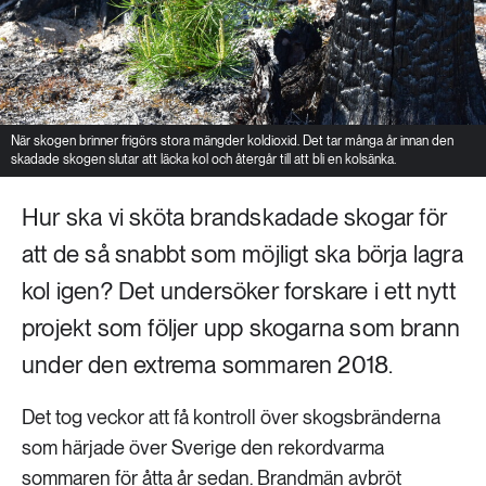
När skogen brinner frigörs stora mängder koldioxid. Det tar många år innan den
skadade skogen slutar att läcka kol och återgår till att bli en kolsänka.
Hur ska vi sköta brandskadade skogar för
att de så snabbt som möjligt ska börja lagra
kol igen? Det undersöker forskare i ett nytt
projekt som följer upp skogarna som brann
under den extrema sommaren 2018.
Det tog veckor att få kontroll över skogsbränderna
som härjade över Sverige den rekordvarma
sommaren för åtta år sedan. Brandmän avbröt