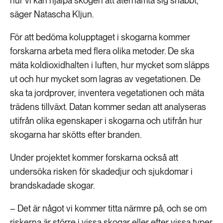
hur vi kan hjälpa skogen att återhämta sig snabbt,
säger Natascha Kljun.
För att bedöma kolupptaget i skogarna kommer
forskarna arbeta med flera olika metoder. De ska
mäta koldioxidhalten i luften, hur mycket som släpps
ut och hur mycket som lagras av vegetationen. De
ska ta jordprover, inventera vegetationen och mäta
trädens tillväxt. Datan kommer sedan att analyseras
utifrån olika egenskaper i skogarna och utifrån hur
skogarna har skötts efter branden.
Under projektet kommer forskarna också att
undersöka risken för skadedjur och sjukdomar i
brandskadade skogar.
– Det är något vi kommer titta närmre på, och se om
riskerna är större i vissa skogar eller efter vissa typer