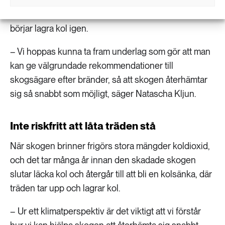
alla klimatzoner i Sverige. Målet är att identifiera de
viktigaste faktorerna som avgör hur snabbt skogen
börjar lagra kol igen.
– Vi hoppas kunna ta fram underlag som gör att man
kan ge välgrundade rekommendationer till
skogsägare efter bränder, så att skogen återhämtar
sig så snabbt som möjligt, säger Natascha Kljun.
Inte riskfritt att låta träden stå
När skogen brinner frigörs stora mängder koldioxid,
och det tar många år innan den skadade skogen
slutar läcka kol och återgår till att bli en kolsänka, där
träden tar upp och lagrar kol.
– Ur ett klimatperspektiv är det viktigt att vi förstår