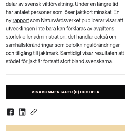
Livsstil & konsumtion
delar av svensk viltförvaltning. Under en längre tid
har antalet personer som löser jaktkort minskat. En
Mat & jordbruk
252 ARTIKLAR
ny
rapport
Landsbygd
som Naturvårdsverket publicerar visar att
Skog
utvecklingen inte bara kan förklaras av avgiftens
storlek eller administration, det handlar också om
939 ARTIKLAR
Social hållbarhet
Livsstil & konsumtion
samhällsförändringar som befolkningsförändringar
och tillgång till jaktmark. Samtidigt visar resultaten att
Transport
stödet för jakt är fortsatt stort bland svenskarna.
612 ARTIKLAR
Mat & jordbruk
Vatten
262 ARTIKLAR
Skog
VISA KOMMENTARER (0) OCH DELA
360 ARTIKLAR
Social hållbarhet