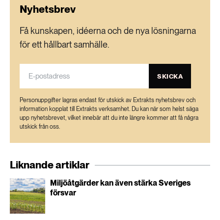
189 ARTIKLAR
Nyhetsbrev
Transport
Få kunskapen, idéerna och de nya lösningarna
för ett hållbart samhälle.
473 ARTIKLAR
Vatten
SKICKA
Personuppgifter lagras endast för utskick av Extrakts nyhetsbrev och
information kopplat till Extrakts verksamhet. Du kan när som helst säga
upp nyhetsbrevet, vilket innebär att du inte längre kommer att få några
utskick från oss.
Liknande artiklar
Miljöåtgärder kan även stärka Sveriges
försvar