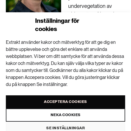
undervegetation av
elden, säger Natascha
Inställningar för
Kljun.
Natascha Kljun, professor vid
cookies
Lunds universitet.
Hon berättar att deras
Extrakt använder kakor och mätverktyg för att ge dig en
projekt bygger vidare på tidigare studier i Ljusdal, om
bättre upplevelse och göra det enklare att använda
hur skogar återhämtar sig efter bränder. Detta är en
webbplatsen. Vi ber om ditt samtycke för att använda dessa
av ett fåtal platser i Norden där man har mätt
kakor och mätverktyg. Du kan själv välja vilka typer av kakor
kolupptaget i skog och mark efter en skogsbrand.
som du samtycker till. Godkänner du alla kakor klickar du på
knappen Accepera cookies. Vill du göra justeringar klickar
I det nya projektet ska Natascha Kljun och hennes
du på knappen Se inställningar.
kollegor ta det arbetet vidare. De kommer att
analysera kolupptaget i den drabbade skogen i
ACCEPTERA COOKIES
Ljusdal men också studera 50 andra skogsområden
som alla brann 2018. Det handlar om skogar över
NEKA COOKIES
hela landet, från Skåne till Norrbotten, och omfattar
SE INSTÄLLNINGAR