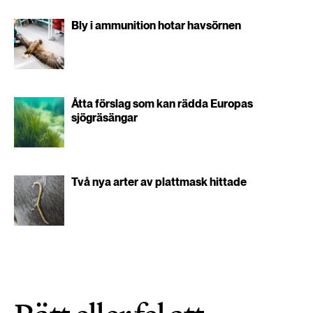
Bly i ammunition hotar havsörnen
Åtta förslag som kan rädda Europas
sjögräsängar
Två nya arter av plattmask hittade