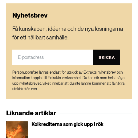
and Climate Science (CEC)
Nyhetsbrev
Forests destroyed by wildfires emit carbon long
Få kunskapen, idéerna och de nya lösningarna
after the flames die – new study
för ett hållbart samhälle.
Wildfire impacts on the carbon budget of a
managed Nordic boreal forest – ScienceDirect
SKICKA
Personuppgifter lagras endast för utskick av Extrakts nyhetsbrev och
information kopplat till Extrakts verksamhet. Du kan när som helst säga
upp nyhetsbrevet, vilket innebär att du inte längre kommer att få några
utskick från oss.
Liknande artiklar
Kolkrediterna som gick upp i rök