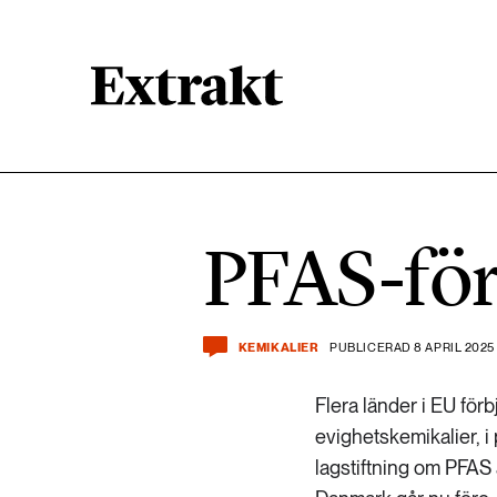
900 ARTIKLAR
Biologisk mångfald
PFAS-förb
471 ARTIKLAR
Kemikalier
KEMIKALIER
PUBLICERAD 8 APRIL 2025
939 ARTIKLAR
Livsstil & konsumtion
Flera länder i EU fö
evighetskemikalier, i
360 ARTIKLAR
lagstiftning om PFAS
Social hållbarhet