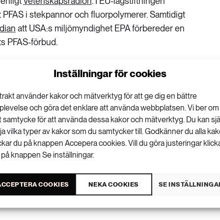
enligt
Vetenskapsradion
. I EU-lagstiftningen
 PFAS i stekpannor och fluorpolymerer. Samtidigt
dian
att USA:s miljömyndighet EPA förbereder en
ts PFAS-förbud.
Inställningar för cookies
VISA KOMMENTARER (0) OCH DELA
trakt använder kakor och mätverktyg för att ge dig en bättre
plevelse och göra det enklare att använda webbplatsen. Vi ber om
tt samtycke för att använda dessa kakor och mätverktyg. Du kan sjä
lja vilka typer av kakor som du samtycker till. Godkänner du alla kak
ickar du på knappen Accepera cookies. Vill du göra justeringar klick
 på knappen Se inställningar.
ACCEPTERA COOKIES
NEKA COOKIES
SE INSTÄLLNINGA