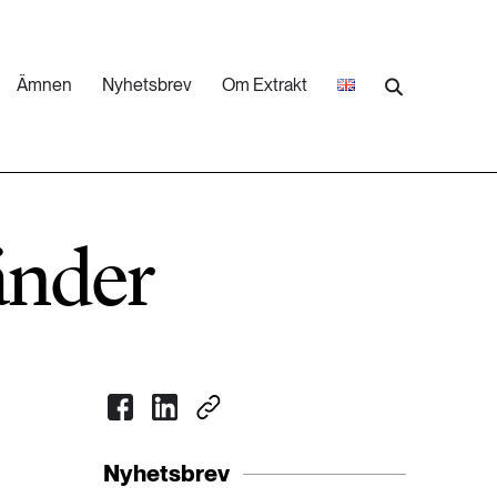
Ämnen
Nyhetsbrev
Om Extrakt
473 ARTIKLAR
Industri & Energi
änder
252 ARTIKLAR
Landsbygd
262 ARTIKLAR
Skog
473 ARTIKLAR
Nyhetsbrev
Vatten