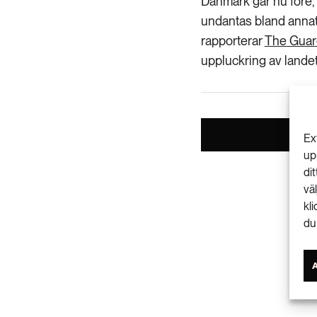
Danmark går nu före, 
undantas bland annat
rapporterar
The Guar
uppluckring av lande
Ex
up
di
vä
kl
du