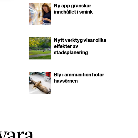
Ny app granskar
innehållet i smink
Nytt verktyg visar olika
effekter av
stadsplanering
Bly i ammunition hotar
havsörnen
vara