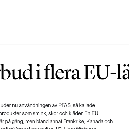
584 ARTIKLAR
Hållbara städer
ud i flera EU-l
1492 ARTIKLAR
Klimat
612 ARTIKLAR
Mat & jordbruk
rbjuder nu användningen av PFAS, så kallade
 produkter som smink, skor och kläder. En EU-
189 ARTIKLAR
 är på gång, men bland annat Frankrike, Kanada och
Transport