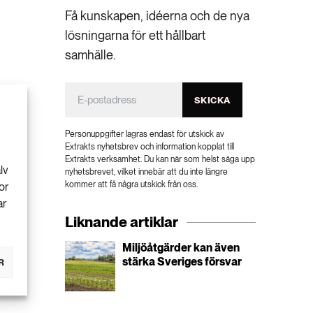
Få kunskapen, idéerna och de nya
lösningarna för ett hållbart
samhälle.
SKICKA
Personuppgifter lagras endast för utskick av
Extrakts nyhetsbrev och information kopplat till
Extrakts verksamhet. Du kan när som helst säga upp
lv
nyhetsbrevet, vilket innebär att du inte längre
kommer att få några utskick från oss.
or
ar
Liknande artiklar
Miljöåtgärder kan även
stärka Sveriges försvar
R