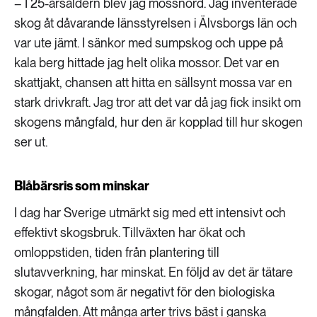
– I 25-årsåldern blev jag mossnörd. Jag inventerade
skog åt dåvarande länsstyrelsen i Älvsborgs län och
var ute jämt. I sänkor med sumpskog och uppe på
kala berg hittade jag helt olika mossor. Det var en
skattjakt, chansen att hitta en sällsynt mossa var en
stark drivkraft. Jag tror att det var då jag fick insikt om
skogens mångfald, hur den är kopplad till hur skogen
ser ut.
Blåbärsris som minskar
I dag har Sverige utmärkt sig med ett intensivt och
effektivt skogsbruk. Tillväxten har ökat och
omloppstiden, tiden från plantering till
slutavverkning, har minskat. En följd av det är tätare
skogar, något som är negativt för den biologiska
mångfalden. Att många arter trivs bäst i ganska