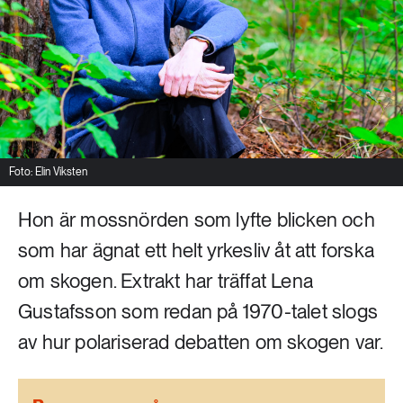
Livsstil & konsumtion
Mat & jordbruk
252 ARTIKLAR
Landsbygd
Skog
939 ARTIKLAR
Social hållbarhet
Livsstil & konsumtion
Transport
Foto: Elin Viksten
612 ARTIKLAR
Mat & jordbruk
Vatten
Hon är mossnörden som lyfte blicken och
som har ägnat ett helt yrkesliv åt att forska
262 ARTIKLAR
om skogen. Extrakt har träffat Lena
Skog
Gustafsson som redan på 1970-talet slogs
360 ARTIKLAR
av hur polariserad debatten om skogen var.
Social hållbarhet