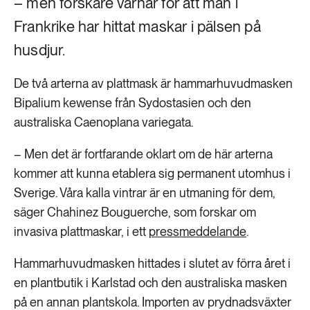
– men forskare varnar för att man i
Frankrike har hittat maskar i pälsen på
husdjur.
De två arterna av plattmask är hammarhuvudmasken
Bipalium kewense från Sydostasien och den
australiska Caenoplana variegata.
– Men det är fortfarande oklart om de här arterna
kommer att kunna etablera sig permanent utomhus i
Sverige. Våra kalla vintrar är en utmaning för dem,
säger Chahinez Bouguerche, som forskar om
invasiva plattmaskar, i ett
pressmeddelande
.
Hammarhuvudmasken hittades i slutet av förra året i
en plantbutik i Karlstad och den australiska masken
på en annan plantskola. Importen av prydnadsväxter