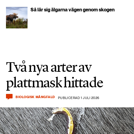
Så lär sig älgarna vägen genom skogen
Två nya arter av
plattmask hittade
BIOLOGISK MÅNGFALD
PUBLICERAD 1 JULI 2026