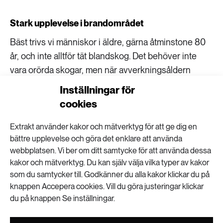
Stark upplevelse i brandområdet
Bäst trivs vi människor i äldre, gärna åtminstone 80
år, och inte alltför tät blandskog. Det behöver inte
vara orörda skogar, men när avverkningsåldern
sänks tappar skogen många av de kvaliteter vi
Inställningar för
uppskattar.
cookies
Lena Gustafsson, som vid det här laget lämnat
Extrakt använder kakor och mätverktyg för att ge dig en
mossorna bakom sig, hör i dag till den allt större
bättre upplevelse och göra det enklare att använda
skaran svenskar som söker sig till skogen för
webbplatsen. Vi ber om ditt samtycke för att använda dessa
rekreation. Inför de långa vandringarna i Hallands
kakor och mätverktyg. Du kan själv välja vilka typer av kakor
som du samtycker till. Godkänner du alla kakor klickar du på
bokskogar är det ofta nyckelbiotopskartan hon
knappen Accepera cookies. Vill du göra justeringar klickar
vänder sig till för att välja väg.
du på knappen Se inställningar.
– Men min starkaste naturupplevelse är skogarna