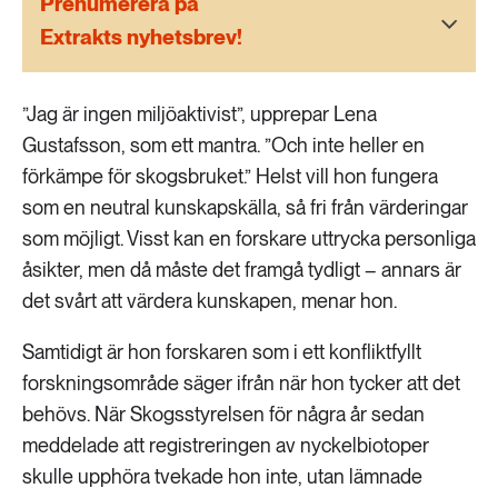
Prenumerera på
189 ARTIKLAR
Transport
Extrakts nyhetsbrev!
473 ARTIKLAR
”Jag är ingen miljöaktivist”, upprepar Lena
Vatten
Gustafsson, som ett mantra. ”Och inte heller en
förkämpe för skogsbruket.” Helst vill hon fungera
som en neutral kunskapskälla, så fri från värderingar
som möjligt. Visst kan en forskare uttrycka personliga
åsikter, men då måste det framgå tydligt – annars är
det svårt att värdera kunskapen, menar hon.
Samtidigt är hon forskaren som i ett konfliktfyllt
forskningsområde säger ifrån när hon tycker att det
behövs. När Skogsstyrelsen för några år sedan
meddelade att registreringen av nyckelbiotoper
skulle upphöra tvekade hon inte, utan lämnade