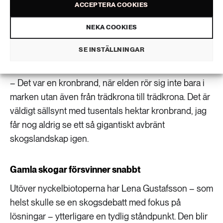
som härjades av branden i Västmanland. Det brann
ACCEPTERA COOKIES
på sommaren och efter det rådde besöksförbud,
NEKA COOKIES
men jag och min forskargrupp fick tillstånd att gå in i
brandområdet i november. Allt var svart och vi kände
SE INSTÄLLNINGAR
oss som små hobbits i ett dödsrike.
– Det var en kronbrand, när elden rör sig inte bara i
marken utan även från trädkrona till trädkrona. Det är
väldigt sällsynt med tusentals hektar kronbrand, jag
får nog aldrig se ett så gigantiskt avbränt
skogslandskap igen.
Gamla skogar försvinner snabbt
Utöver nyckelbiotoperna har Lena Gustafsson – som
helst skulle se en skogsdebatt med fokus på
lösningar – ytterligare en tydlig ståndpunkt. Den blir