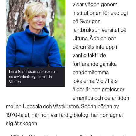
visar vägen genom
institutionen för ekologi
på Sveriges
lantbruksuniversitet på
Ultuna. Äpplen och
päron äts inte upp i
vanlig takt i de
fortfarande ganska
pandemitomma
Lena Gustafsson, professorn i
naturvårdsbiologi. Foto: Elin
lokalerna. Vid 71 års
Viksten
ålder är hon professor
emeritus och delar tiden
mellan Uppsala och Västkusten. Sedan början av
1970-talet, när hon var färdig biolog, har hon ägnat
sig åt skogen.