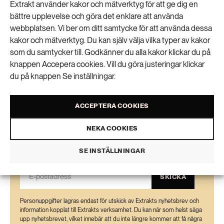
Livsstil & konsumtion
Extrakt använder kakor och mätverktyg för att ge dig en
bättre upplevelse och göra det enklare att använda
Mat & jordbruk
252 ARTIKLAR
webbplatsen. Vi ber om ditt samtycke för att använda dessa
VISA KOMMENTARER (0) OCH DELA
Landsbygd
kakor och mätverktyg. Du kan själv välja vilka typer av kakor
Skog
som du samtycker till. Godkänner du alla kakor klickar du på
knappen Accepera cookies. Vill du göra justeringar klickar
939 ARTIKLAR
Social hållbarhet
Livsstil & konsumtion
du på knappen Se inställningar.
Transport
Nyhetsbrev
612 ARTIKLAR
ACCEPTERA COOKIES
Mat & jordbruk
Vatten
NEKA COOKIES
Få kunskapen, idéerna och de nya lösningarna
för ett hållbart samhälle.
262 ARTIKLAR
SE INSTÄLLNINGAR
Skog
SKICKA
360 ARTIKLAR
Social hållbarhet
Personuppgifter lagras endast för utskick av Extrakts nyhetsbrev och
information kopplat till Extrakts verksamhet. Du kan när som helst säga
upp nyhetsbrevet, vilket innebär att du inte längre kommer att få några