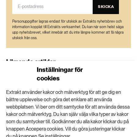
SKICKA
Personuppgifter lagras endast för utskick av Extrakts nyhetsbrev och
information kopplat till Extrakts verksamhet. Du kan när som helst säga
upp nyhetsbrevet, vilket innebär att du inte längre kommer att få några
utskick från oss.
Liknande artiklar
Inställningar för
Göteborg gör vegetariskt till standard
cookies
Extrakt använder kakor och mätverktyg för att ge dig en
bättre upplevelse och göra det enklare att använda
webbplatsen. Vi ber om ditt samtycke för att använda dessa
”Ultraprocessad mat är ett trubbigt
begrepp”
kakor och mätverktyg. Du kan själv välja vilka typer av kakor
som du samtycker till. Godkänner du alla kakor klickar du på
knappen Accepera cookies. Vill du göra justeringar klickar
du på knappen Se inställningar.