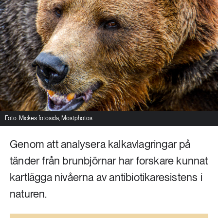
Livsstil & konsumtion
Mat & jordbruk
252 ARTIKLAR
Landsbygd
Skog
939 ARTIKLAR
Social hållbarhet
Livsstil & konsumtion
Transport
612 ARTIKLAR
Mat & jordbruk
Vatten
Foto: Mickes fotosida, Mostphotos
Genom att analysera kalkavlagringar på
262 ARTIKLAR
Skog
tänder från brunbjörnar har forskare kunnat
kartlägga nivåerna av antibiotikaresistens i
360 ARTIKLAR
Social hållbarhet
naturen.