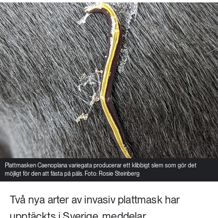
Plattmasken Caenoplana variegata producerar ett klibbigt slem som gör det
möjligt för den att fästa på päls. Foto: Rosie Steinberg
Två nya arter av invasiv plattmask har
upptäckts i Sverige, meddelar