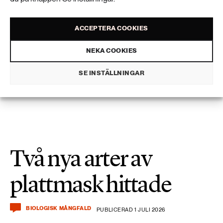
Oftast billigare att köpa än att hyra
ACCEPTERA COOKIES
NEKA COOKIES
”Man kan se olja, diesel och bensin som ett
kulturarv”
SE INSTÄLLNINGAR
Två nya arter av
plattmask hittade
BIOLOGISK MÅNGFALD
PUBLICERAD 1 JULI 2026