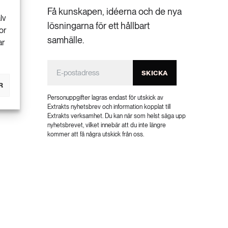
Få kunskapen, idéerna och de nya
lv
lösningarna för ett hållbart
or
samhälle.
ar
SKICKA
R
Personuppgifter lagras endast för utskick av
Extrakts nyhetsbrev och information kopplat till
Extrakts verksamhet. Du kan när som helst säga upp
nyhetsbrevet, vilket innebär att du inte längre
kommer att få några utskick från oss.