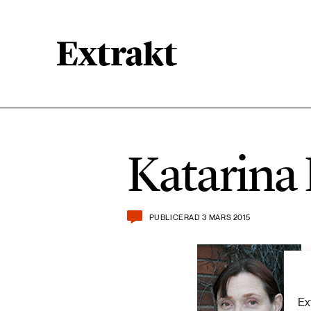
900 ARTIKLAR
Biologisk mångfald
Katarina 
471 ARTIKLAR
Kemikalier
PUBLICERAD 3 MARS 2015
939 ARTIKLAR
Livsstil & konsumtion
360 ARTIKLAR
Social hållbarhet
Ex