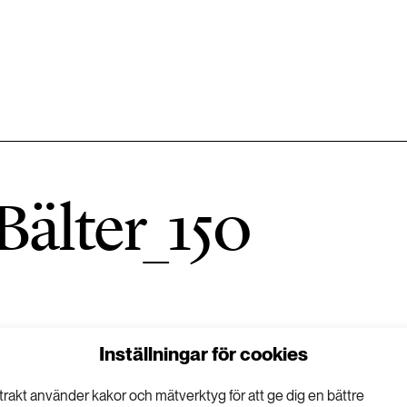
584 ARTIKLAR
Hållbara städer
Bälter_150
1492 ARTIKLAR
Klimat
612 ARTIKLAR
Mat & jordbruk
Inställningar för cookies
189 ARTIKLAR
Transport
trakt använder kakor och mätverktyg för att ge dig en bättre