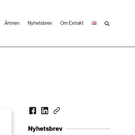
Ämnen
Nyhetsbrev
Om Extrakt
473 ARTIKLAR
Industri & Energi
252 ARTIKLAR
Landsbygd
262 ARTIKLAR
Skog
473 ARTIKLAR
Nyhetsbrev
Vatten