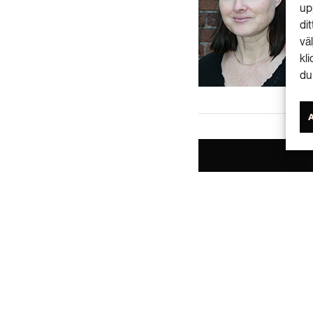
up
di
vä
kl
du