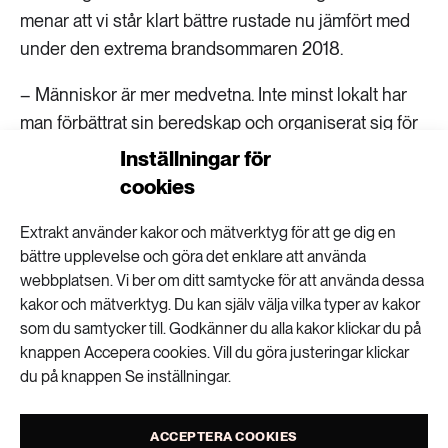
menar att vi står klart bättre rustade nu jämfört med
under den extrema brandsommaren 2018.
– Människor är mer medvetna. Inte minst lokalt har
man förbättrat sin beredskap och organiserat sig för
att kunna upptäcka och bekämpa bränder i ett tidigt
Inställningar för
skede.
cookies
Extrakt använder kakor och mätverktyg för att ge dig en
bättre upplevelse och göra det enklare att använda
Skandinaviska skogar – viktiga för
webbplatsen. Vi ber om ditt samtycke för att använda dessa
upptag och lagring av kol
kakor och mätverktyg. Du kan själv välja vilka typer av kakor
som du samtycker till. Godkänner du alla kakor klickar du på
De fennoskandiska skogarna – det vill säga
knappen Accepera cookies. Vill du göra justeringar klickar
du på knappen Se inställningar.
skogsområdena i Sverige, Norge och Finland –
ingår i det boreala gröna bältet som sträcker sig
från Skandinavien över Sibirien och vidare in i
LÄS MER
ACCEPTERA COOKIES