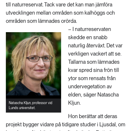
till naturreservat. Tack vare det kan man jämföra
utvecklingen mellan områden som kalhöggs och
områden som lämnades orörda.
– I naturreservaten
skedde en snabb
naturlig återväxt. Det var
verkligen vackert att se.
Tallarna som lämnades
kvar spred sina frön till
ytor som rensats från
undervegetation av
elden, säger Natascha
Kljun.
Natascha Kljun, professor vid
Lunds universitet.
Hon berättar att deras
projekt bygger vidare på tidigare studier i Ljusdal, om