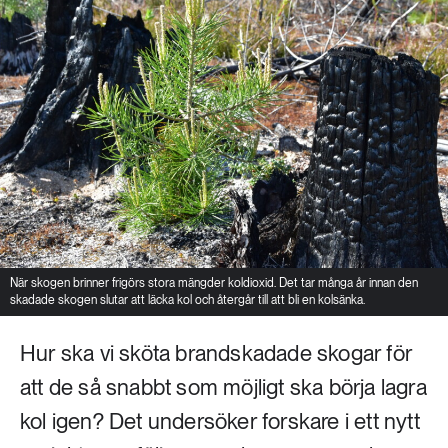
Livsstil & konsumtion
Mat & jordbruk
252 ARTIKLAR
Landsbygd
Skog
939 ARTIKLAR
Social hållbarhet
Livsstil & konsumtion
Transport
612 ARTIKLAR
Mat & jordbruk
Vatten
När skogen brinner frigörs stora mängder koldioxid. Det tar många år innan den
262 ARTIKLAR
skadade skogen slutar att läcka kol och återgår till att bli en kolsänka.
Skog
Hur ska vi sköta brandskadade skogar för
360 ARTIKLAR
att de så snabbt som möjligt ska börja lagra
Social hållbarhet
kol igen? Det undersöker forskare i ett nytt