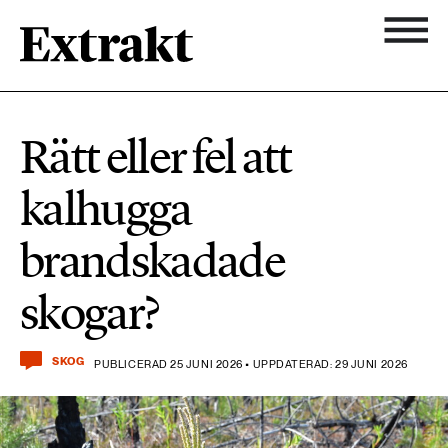
900 ARTIKLAR
Biologisk mångfald
Ämnen
Rätt eller fel att
Biologisk mångfald
Nyhetsbrev
584 ARTIKLAR
kalhugga
Hållbara städer
Hållbara städer
Om Extrakt
brandskadade
473 ARTIKLAR
Industri & Energi
Industri & Energi
skogar?
Kemikalier
471 ARTIKLAR
Klimat
Kemikalier
SKOG
PUBLICERAD 25 JUNI 2026 • UPPDATERAD: 29 JUNI 2026
Landsbygd
1492 ARTIKLAR
Klimat