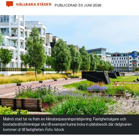
HÅLLBARA STÄDER
PUBLICERAD 30 JUNI 2026
Malmö stad tar nu fram en klimatanpassningsrådgivning. Fastighetsägare och
bostadsrättsföreningar ska till exempel kunna boka in platsbesök där rådgivaren
kommer ut till fastigheten. Foto: Istock