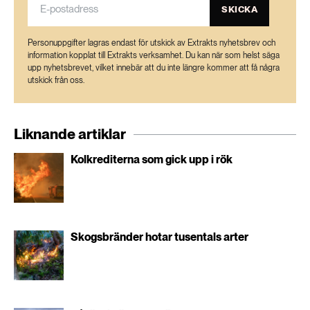
managed Nordic boreal forest – ScienceDirect
SKICKA
Personuppgifter lagras endast för utskick av Extrakts nyhetsbrev och
information kopplat till Extrakts verksamhet. Du kan när som helst säga
upp nyhetsbrevet, vilket innebär att du inte längre kommer att få några
utskick från oss.
Liknande artiklar
Kolkrediterna som gick upp i rök
Skogsbränder hotar tusentals arter