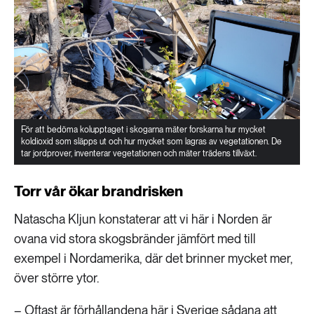
För att bedöma kolupptaget i skogarna mäter forskarna hur mycket
koldioxid som släpps ut och hur mycket som lagras av vegetationen. De
tar jordprover, inventerar vegetationen och mäter trädens tillväxt.
Torr vår ökar brandrisken
Natascha Kljun konstaterar att vi här i Norden är
ovana vid stora skogsbränder jämfört med till
exempel i Nordamerika, där det brinner mycket mer,
över större ytor.
– Oftast är förhållandena här i Sverige sådana att