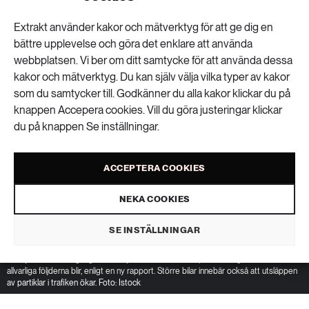
PUBLICERAD 26 JUNI 2026 • UPPDATERAD: 29 JUNI 2026
Extrakt använder kakor och mätverktyg för att ge dig en
bättre upplevelse och göra det enklare att använda
webbplatsen. Vi ber om ditt samtycke för att använda dessa
kakor och mätverktyg. Du kan själv välja vilka typer av kakor
som du samtycker till. Godkänner du alla kakor klickar du på
knappen Accepera cookies. Vill du göra justeringar klickar
du på knappen Se inställningar.
ACCEPTERA COOKIES
NEKA COOKIES
SE INSTÄLLNINGAR
I bilolyckor med fotgängare och cyklister är storleken på bilen avgörande för hur
allvarliga följderna blir, enligt en ny rapport. Större bilar innebär också att utsläppen
av partiklar i trafiken ökar. Foto: Istock