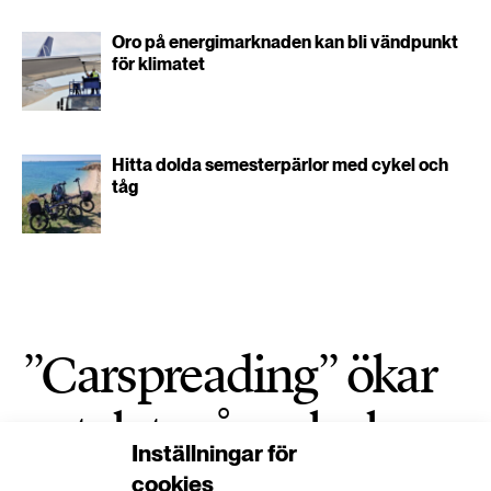
Oro på energimarknaden kan bli vändpunkt
för klimatet
Hitta dolda semesterpärlor med cykel och
tåg
”Carspreading” ökar
antalet svåra olyckor
Inställningar för
cookies
TRANSPORT