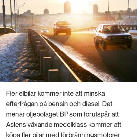
Livsstil & konsumtion
Mat & jordbruk
252 ARTIKLAR
Landsbygd
Skog
939 ARTIKLAR
Social hållbarhet
Livsstil & konsumtion
Transport
612 ARTIKLAR
Mat & jordbruk
Vatten
262 ARTIKLAR
Fler elbilar kommer inte att minska
Skog
efterfrågan på bensin och diesel. Det
menar oljebolaget BP som förutspår att
360 ARTIKLAR
Social hållbarhet
Asiens växande medelklass kommer att
köpa fler bilar med förbränningsmotorer.