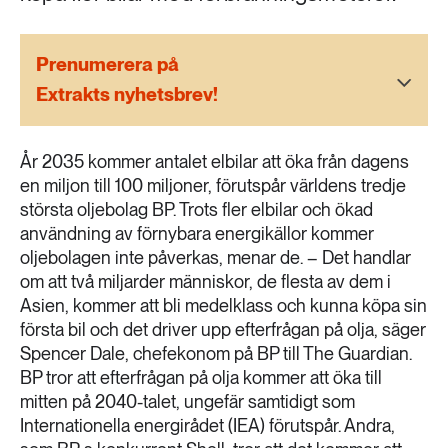
189 ARTIKLAR
Transport
Prenumerera på
473 ARTIKLAR
Extrakts nyhetsbrev!
Vatten
År 2035 kommer antalet elbilar att öka från dagens
en miljon till 100 miljoner, förutspår världens tredje
största oljebolag BP. Trots fler elbilar och ökad
användning av förnybara energikällor kommer
oljebolagen inte påverkas, menar de. – Det handlar
om att två miljarder människor, de flesta av dem i
Asien, kommer att bli medelklass och kunna köpa sin
första bil och det driver upp efterfrågan på olja, säger
Spencer Dale, chefekonom på BP till The Guardian.
BP tror att efterfrågan på olja kommer att öka till
mitten på 2040-talet, ungefär samtidigt som
Internationella energirådet (IEA) förutspår. Andra,