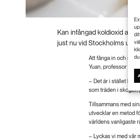
Ex
up
Kan infångad koldioxid använd
di
just nu vid Stockholms unive
vä
kl
du
Att fånga in och sedan
Yuan, professor i mat
– Det är i stället bätt
som träden i skogen g
Tillsammans med sina
utvecklar en metod för
världens vanligaste r
– Lyckas vi med vår m