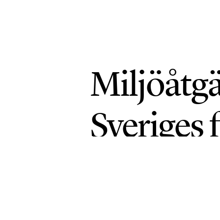
Miljöåtgä
Sveriges 
INDUSTRI & ENERGI
PUBLICERAD 23 JUN