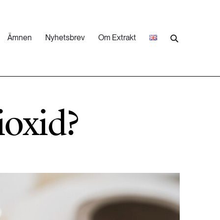
Ämnen
Nyhetsbrev
Om Extrakt
473 ARTIKLAR
Industri & Energi
ioxid?
252 ARTIKLAR
Landsbygd
262 ARTIKLAR
Skog
473 ARTIKLAR
Vatten