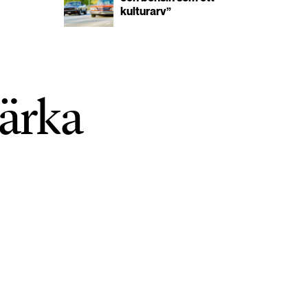
kulturarv”
tärka