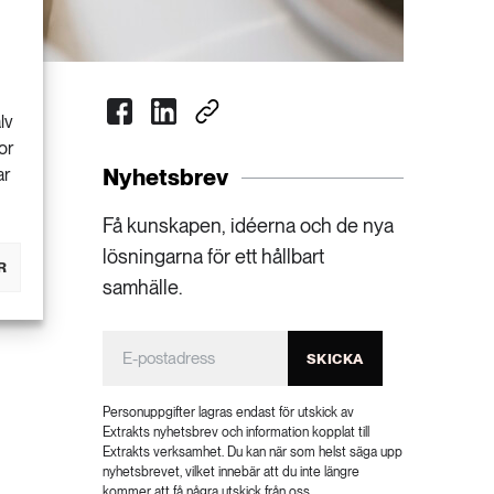
lv
or
Nyhetsbrev
ar
Få kunskapen, idéerna och de nya
lösningarna för ett hållbart
R
samhälle.
SKICKA
Personuppgifter lagras endast för utskick av
Extrakts nyhetsbrev och information kopplat till
Extrakts verksamhet. Du kan när som helst säga upp
nyhetsbrevet, vilket innebär att du inte längre
kommer att få några utskick från oss.