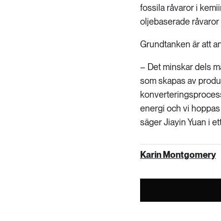
fossila råvaror i kemi
oljebaserade råvaror 
Grundtanken är att anv
– Det minskar dels m
som skapas av produkt
konverteringsprocess
energi och vi hoppas 
säger Jiayin Yuan i et
Karin Montgomery