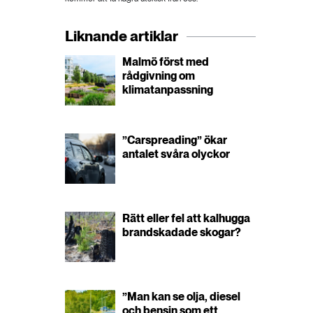
Liknande artiklar
Malmö först med
rådgivning om
klimatanpassning
”Carspreading” ökar
antalet svåra olyckor
Rätt eller fel att kalhugga
brandskadade skogar?
”Man kan se olja, diesel
och bensin som ett