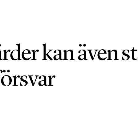
rder kan även s
försvar
I 2026 • UPPDATERAD: 29 JUNI 2026