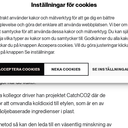
Inställningar för cookies
trakt använder kakor och mätverktyg för att ge dig en bättre
plevelse och göra det enklare att använda webbplatsen. Vi ber om
as till att tillverka plast? Det undersöks
tt samtycke för att använda dessa kakor och mätverktyg. Du kan sjä
rsitet.
lja vilka typer av kakor som du samtycker till. Godkänner du alla kak
ickar du på knappen Accepera cookies. Vill du göra justeringar klick
 på knappen Se inställningar.
 bara lagra koldioxid är inte optimalt, enligt Jiayin
erialkemi vid Stockholms universitet.
ACCEPTERA COOKIES
NEKA COOKIES
SE INSTÄLLNINGA
re att hitta bra sätt att genast förbruka och nyttja den,
ör när de växer.
 kollegor driver han projektet CatchCO2 där de
 att omvandla koldioxid till etylen, som är en av
åoljebaserade ingredienser i plast.
etod så kan den leda till en väsentlig minskning av