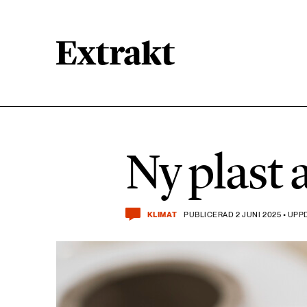
900 ARTIKLAR
Biologisk mångfald
Ny plast 
471 ARTIKLAR
Kemikalier
KLIMAT
PUBLICERAD 2 JUNI 2025 • UPP
939 ARTIKLAR
Livsstil & konsumtion
360 ARTIKLAR
Social hållbarhet