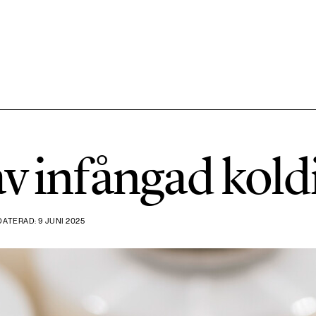
584 ARTIKLAR
Hållbara städer
av infångad kold
1492 ARTIKLAR
Klimat
DATERAD: 9 JUNI 2025
612 ARTIKLAR
Mat & jordbruk
189 ARTIKLAR
Transport