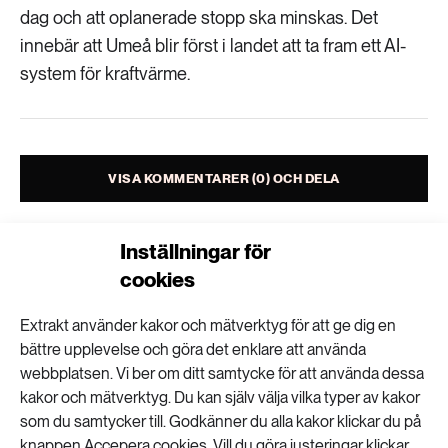
Livsstil & konsumtion
dag och att oplanerade stopp ska minskas. Det
innebär att Umeå blir först i landet att ta fram ett AI-
Mat & jordbruk
252 ARTIKLAR
Landsbygd
system för kraftvärme.
Skog
939 ARTIKLAR
Social hållbarhet
Livsstil & konsumtion
VISA KOMMENTARER (0) OCH DELA
Transport
612 ARTIKLAR
Mat & jordbruk
Vatten
Inställningar för
cookies
262 ARTIKLAR
Skog
Extrakt använder kakor och mätverktyg för att ge dig en
Nyhetsbrev
bättre upplevelse och göra det enklare att använda
webbplatsen. Vi ber om ditt samtycke för att använda dessa
Få kunskapen, idéerna och de nya lösningarna
360 ARTIKLAR
Social hållbarhet
kakor och mätverktyg. Du kan själv välja vilka typer av kakor
för ett hållbart samhälle.
som du samtycker till. Godkänner du alla kakor klickar du på
knappen Accepera cookies. Vill du göra justeringar klickar