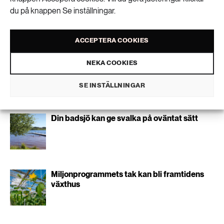
189 ARTIKLAR
du på knappen Se inställningar.
SKICKA
Transport
Personuppgifter lagras endast för utskick av Extrakts nyhetsbrev och
ACCEPTERA COOKIES
information kopplat till Extrakts verksamhet. Du kan när som helst säga
473 ARTIKLAR
upp nyhetsbrevet, vilket innebär att du inte längre kommer att få några
Vatten
utskick från oss.
NEKA COOKIES
SE INSTÄLLNINGAR
Liknande artiklar
Din badsjö kan ge svalka på oväntat sätt
Miljonprogrammets tak kan bli framtidens
växthus