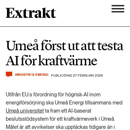
900 ARTIKLAR
Biologisk mångfald
Ämnen
Umeå först ut att testa
Biologisk mångfald
Nyhetsbrev
584 ARTIKLAR
AI för kraftvärme
Hållbara städer
Hållbara städer
Om Extrakt
473 ARTIKLAR
Industri & Energi
INDUSTRI & ENERGI
PUBLICERAD 27 FEBRUARI 2026
Industri & Energi
Kemikalier
Utifrån EU:s förordning för högrisk-AI inom
471 ARTIKLAR
Klimat
energiförsörjning ska Umeå Energi tillsammans med
Kemikalier
Umeå universitet
ta fram ett AI-baserat
Landsbygd
beslutsstödsystem för ett kraftvärmeverk i Umeå.
1492 ARTIKLAR
Klimat
Målet är att avvikelser ska upptäckas tidigare än i