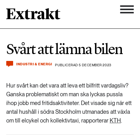
900 ARTIKLAR
Biologisk mångfald
Ämnen
Svårt att lämna bilen
Biologisk mångfald
Nyhetsbrev
584 ARTIKLAR
Hållbara städer
INDUSTRI & ENERGI
PUBLICERAD 5 DECEMBER 2023
Hållbara städer
Om Extrakt
473 ARTIKLAR
Industri & Energi
Hur svårt kan det vara att leva ett bilfritt vardagsliv?
Industri & Energi
Ganska problematiskt om man ska lyckas pussla
Kemikalier
ihop jobb med fritidsaktiviteter. Det visade sig när ett
471 ARTIKLAR
Klimat
Kemikalier
antal hushåll i södra Stockholm utmanades att växla
om till elcykel och kollektivtaxi, rapporterar
KTH
.
Landsbygd
1492 ARTIKLAR
Klimat