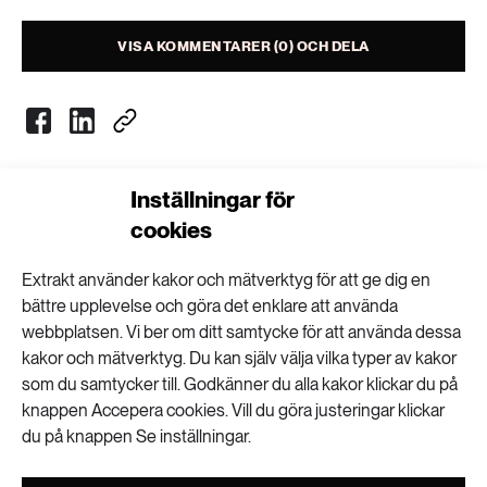
Livsstil & konsumtion
Mat & jordbruk
VISA KOMMENTARER (0) OCH DELA
252 ARTIKLAR
Landsbygd
Skog
939 ARTIKLAR
Social hållbarhet
Livsstil & konsumtion
Inställningar för
Transport
Nyhetsbrev
cookies
612 ARTIKLAR
Mat & jordbruk
Vatten
Få kunskapen, idéerna och de nya lösningarna
Extrakt använder kakor och mätverktyg för att ge dig en
för ett hållbart samhälle.
bättre upplevelse och göra det enklare att använda
262 ARTIKLAR
webbplatsen. Vi ber om ditt samtycke för att använda dessa
Skog
kakor och mätverktyg. Du kan själv välja vilka typer av kakor
SKICKA
som du samtycker till. Godkänner du alla kakor klickar du på
360 ARTIKLAR
knappen Accepera cookies. Vill du göra justeringar klickar
Personuppgifter lagras endast för utskick av Extrakts nyhetsbrev och
Social hållbarhet
information kopplat till Extrakts verksamhet. Du kan när som helst säga
du på knappen Se inställningar.
upp nyhetsbrevet, vilket innebär att du inte längre kommer att få några
utskick från oss.