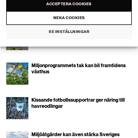
189 ARTIKLAR
ACCEPTERA COOKIES
Transport
NEKA COOKIES
Liknande artiklar
473 ARTIKLAR
Din badsjö kan ge svalka på oväntat sätt
SE INSTÄLLNINGAR
Vatten
Miljonprogrammets tak kan bli framtidens
växthus
Kissande fotbollssupportrar ger näring till
havreodlingar
Miljöåtgärder kan även stärka Sveriges