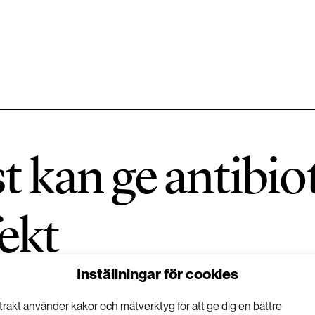
584 ARTIKLAR
Hållbara städer
 kan ge antibio
1492 ARTIKLAR
Klimat
ekt
612 ARTIKLAR
Mat & jordbruk
Inställningar för cookies
189 ARTIKLAR
Transport
trakt använder kakor och mätverktyg för att ge dig en bättre