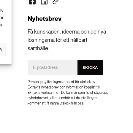
lv
or
Nyhetsbrev
ar
Få kunskapen, idéerna och de nya
lösningarna för ett hållbart
samhälle.
R
SKICKA
Personuppgifter lagras endast för utskick av
Extrakts nyhetsbrev och information kopplat till
Extrakts verksamhet. Du kan när som helst säga upp
nyhetsbrevet, vilket innebär att du inte längre
kommer att få några utskick från oss.