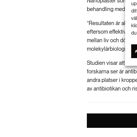
Nanoplaster som komm
up
behandling med antibi
di
vä
”Resultaten är alarm
kl
eftersom effektiva an
du
mellan liv och död”, 
molekylärbiologi vid 
Studien visar att nano
forskarna ser är antib
andra platser i kropp
av antibiotikan och ris