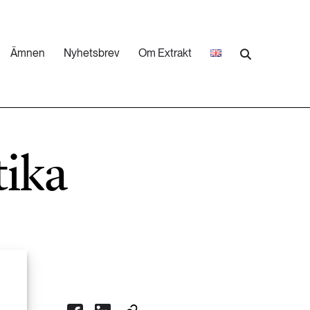
Ämnen
Nyhetsbrev
Om Extrakt
473 ARTIKLAR
Industri & Energi
tika
252 ARTIKLAR
Landsbygd
262 ARTIKLAR
Skog
473 ARTIKLAR
Vatten