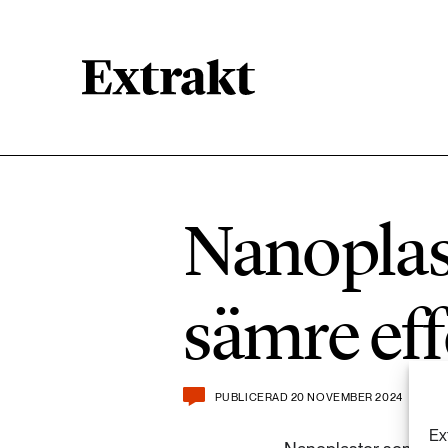
900 ARTIKLAR
Biologisk mångfald
Nanoplast
471 ARTIKLAR
Kemikalier
sämre eff
939 ARTIKLAR
Livsstil & konsumtion
PUBLICERAD 20 NOVEMBER 2024
360 ARTIKLAR
Social hållbarhet
Ex