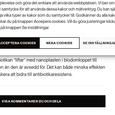
er in i kroppen kan försämra effekten av
plevelse och göra det enklare att använda webbplatsen. Vi ber om
otika, visar en studie ledd vid Umeå universitet.
tt samtycke för att använda dessa kakor och mätverktyg. Du kan sjä
lja vilka typer av kakor som du samtycker till. Godkänner du alla kak
erande med tanke på hur vanliga nanoplaster är och
ickar du på knappen Accepera cookies. Vill du göra justeringar klick
tibiotika för många människor kan vara skillnaden
 på knappen Se inställningar.
säger Lukas Kenner, professor vid Institutionen för
Umeå universitet
i ett pressmeddelande från lärosätet
.
ACCEPTERA COOKIES
NEKA COOKIES
SE INSTÄLLNINGA
plasterna ”suger åt sig antibiotikan”. En risk som
iotikan ”liftar” med nanoplasten i blodomloppet till
en än den är avsedd för. Det kan både minska effekten
kera att bidra till antibiotikaresistens.
VISA KOMMENTARER (0) OCH DELA