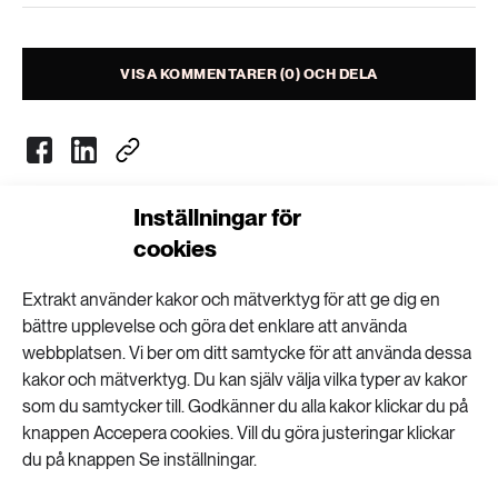
Livsstil & konsumtion
Mat & jordbruk
252 ARTIKLAR
Landsbygd
VISA KOMMENTARER (0) OCH DELA
Skog
939 ARTIKLAR
Social hållbarhet
Livsstil & konsumtion
Transport
Inställningar för
612 ARTIKLAR
Nyhetsbrev
cookies
Mat & jordbruk
Vatten
Få kunskapen, idéerna och de nya lösningarna
Extrakt använder kakor och mätverktyg för att ge dig en
för ett hållbart samhälle.
bättre upplevelse och göra det enklare att använda
262 ARTIKLAR
Skog
webbplatsen. Vi ber om ditt samtycke för att använda dessa
kakor och mätverktyg. Du kan själv välja vilka typer av kakor
SKICKA
som du samtycker till. Godkänner du alla kakor klickar du på
360 ARTIKLAR
knappen Accepera cookies. Vill du göra justeringar klickar
Social hållbarhet
Personuppgifter lagras endast för utskick av Extrakts nyhetsbrev och
du på knappen Se inställningar.
information kopplat till Extrakts verksamhet. Du kan när som helst säga
upp nyhetsbrevet, vilket innebär att du inte längre kommer att få några