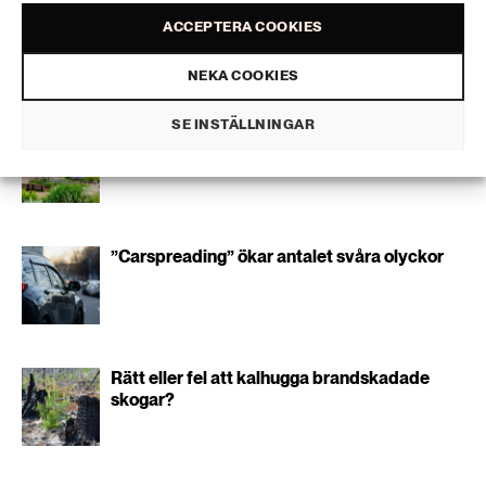
189 ARTIKLAR
utskick från oss.
Transport
ACCEPTERA COOKIES
NEKA COOKIES
Liknande artiklar
473 ARTIKLAR
Vatten
SE INSTÄLLNINGAR
Malmö först med rådgivning om
klimatanpassning
”Carspreading” ökar antalet svåra olyckor
Rätt eller fel att kalhugga brandskadade
skogar?