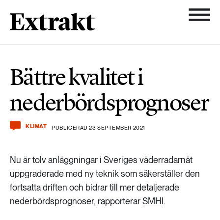
900 ARTIKLAR
Biologisk mångfald
Ämnen
Bättre kvalitet i
Biologisk mångfald
Nyhetsbrev
584 ARTIKLAR
nederbördsprognoser
Hållbara städer
Hållbara städer
Om Extrakt
473 ARTIKLAR
Industri & Energi
KLIMAT
PUBLICERAD 23 SEPTEMBER 2021
Industri & Energi
Kemikalier
Nu är tolv anläggningar i Sveriges väderradarnät
471 ARTIKLAR
Klimat
uppgraderade med ny teknik som säkerställer den
Kemikalier
fortsatta driften och bidrar till mer detaljerade
Landsbygd
nederbördsprognoser, rapporterar
SMHI
.
1492 ARTIKLAR
Klimat