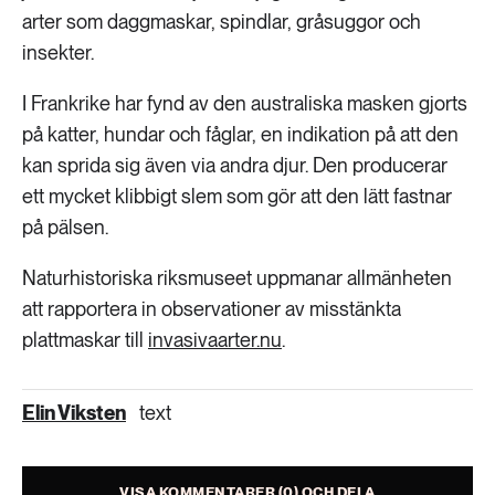
arter som daggmaskar, spindlar, gråsuggor och
insekter.
I Frankrike har fynd av den australiska masken gjorts
på katter, hundar och fåglar, en indikation på att den
kan sprida sig även via andra djur. Den producerar
ett mycket klibbigt slem som gör att den lätt fastnar
på pälsen.
Naturhistoriska riksmuseet uppmanar allmänheten
att rapportera in observationer av misstänkta
plattmaskar till
invasivaarter.nu
.
Elin Viksten
text
VISA KOMMENTARER (0) OCH DELA