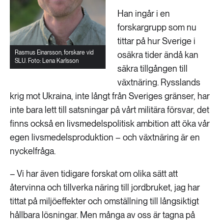
Han ingår i en
forskargrupp som nu
tittar på hur Sverige i
Rasmus Einarsson, forskare vid
osäkra tider ändå kan
SLU. Foto: Lena Karlsson
säkra tillgången till
växtnäring. Rysslands
krig mot Ukraina, inte långt från Sveriges gränser, har
inte bara lett till satsningar på vårt militära försvar, det
finns också en livsmedelspolitisk ambition att öka vår
egen livsmedelsproduktion – och växtnäring är en
nyckelfråga.
– Vi har även tidigare forskat om olika sätt att
återvinna och tillverka näring till jordbruket, jag har
tittat på miljöeffekter och omställning till långsiktigt
hållbara lösningar. Men många av oss är tagna på