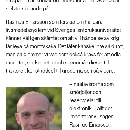
att spannmål, socker och morötter är det Sverige är
självförsörjande på.
Rasmus Einarsson som forskar om hållbara
livsmedelssystem vid Sveriges lantbruksuniversitet
känner väl igen skämtet om att vi i händelse av krig
får leva på morotskaka. Det låter kanske inte så dumt,
men då glömmer vi vad som också krävs för att odla
morötter, sockerbetor och spannmål: diesel till
traktorer, konstgödsel till grödorna och så vidare.
–Insatsvarorna som
smörjoljor och
reservdelar till
elektronik – allt det
importerar vi, säger
Rasmus Einarsson.