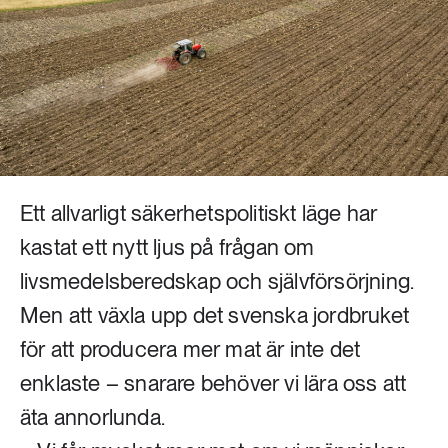
Livsstil & konsumtion
Mat & jordbruk
252 ARTIKLAR
Landsbygd
Skog
939 ARTIKLAR
Social hållbarhet
Livsstil & konsumtion
Transport
Ett allvarligt säkerhetspolitiskt läge har
612 ARTIKLAR
Mat & jordbruk
Vatten
kastat ett nytt ljus på frågan om
livsmedelsberedskap och självförsörjning.
262 ARTIKLAR
Men att växla upp det svenska jordbruket
Skog
för att producera mer mat är inte det
360 ARTIKLAR
enklaste – snarare behöver vi lära oss att
Social hållbarhet
äta annorlunda.