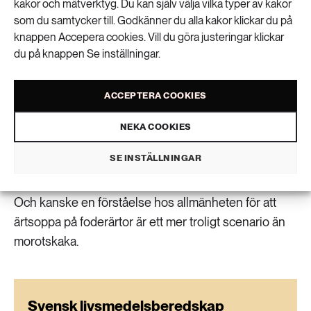
kakor och mätverktyg. Du kan själv välja vilka typer av kakor
konstgödselfabrik eller en stor fabrik för att återvinna
som du samtycker till. Godkänner du alla kakor klickar du på
avloppsnäring – båda är lika enkla att spränga i
knappen Accepera cookies. Vill du göra justeringar klickar
luften, säger Rasmus Einarsson.
du på knappen Se inställningar.
Hans och kollegornas forskning om hur ett cirkulärt
ACCEPTERA COOKIES
livsmedelssystem som klarar yttre hot kan se ut
pågår fortfarande, men han tror att internationella
NEKA COOKIES
relationer kan vara avgörande i en krissituation – helt
SE INSTÄLLNINGAR
utan import av diesel, konstgödsel och andra
insatsvaror skulle det svenska jordbruket stanna.
Och kanske en förståelse hos allmänheten för att
ärtsoppa på foderärtor är ett mer troligt scenario än
morotskaka.
Svensk livsmedelsberedskap