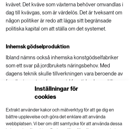
kvävet. Det kväve som växterna behöver omvandlas i
dag till kvävgas, som är värdelös. Det är tveksamt om
någon politiker är redo att lägga sitt begränsade
politiska kapital om att ställa om det systemet.
Inhemsk gödselproduktion
Ibland nämns också inhemska konstgödselfabriker
som ett svar på jordbrukets näringsbehov. Med
dagens teknik skulle tillverkningen vara beroende av
fossil – importerad – energi. I framtiden kan möjligen
Inställningar för
elbaserad konstgödseltillverkning bli ett alternativ,
cookies
men det är än så länge en mycket energikrävande
process.
Extrakt använder kakor och mätverktyg för att ge dig en
bättre upplevelse och göra det enklare att använda
– Vi ska också komma ihåg hur sabotagekänsliga
webbplatsen. Vi ber om ditt samtycke för att använda dessa
sådana anläggningar är, en konventionell