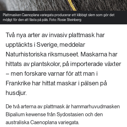
Plattmasken Caenoplana variegata producerar ett klibbigt slem som gör det
möjligt för den att fästa på päls. Foto: Rosie Steinberg
Två nya arter av invasiv plattmask har
upptäckts i Sverige, meddelar
Naturhistoriska riksmuseet. Maskarna har
hittats av plantskolor, på importerade växter
– men forskare varnar för att man i
Frankrike har hittat maskar i pälsen på
husdjur.
De två arterna av plattmask är hammarhuvudmasken
Bipalium kewense från Sydostasien och den
australiska Caenoplana variegata.