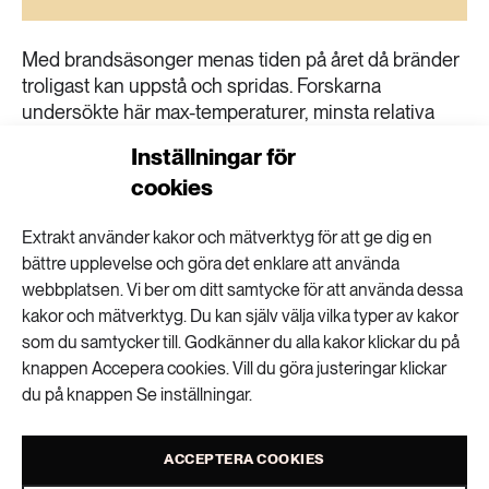
189 ARTIKLAR
Transport
Med brandsäsonger menas tiden på året då bränder
troligast kan uppstå och spridas. Forskarna
473 ARTIKLAR
undersökte här max-temperaturer, minsta relativa
Vatten
fuktighet, antalet regnfria dagar och maximala
Inställningar för
vindhastigheter. Resultaten var att brandsäsongerna
cookies
hade förlängts över en fjärdedel av jordens bevuxna
yta. I delar av Östafrika, västra USA, Mexico och
Extrakt använder kakor och mätverktyg för att ge dig en
Brasilien hade brandsäsongen förlängts med mer än
bättre upplevelse och göra det enklare att använda
en månad jämfört med för 35 år sedan.
webbplatsen. Vi ber om ditt samtycke för att använda dessa
Läs mer här (www.nature.com)
kakor och mätverktyg. Du kan själv välja vilka typer av kakor
som du samtycker till. Godkänner du alla kakor klickar du på
knappen Accepera cookies. Vill du göra justeringar klickar
Beatrice Rindevall
du på knappen Se inställningar.
VISA KOMMENTARER (0) OCH DELA
ACCEPTERA COOKIES