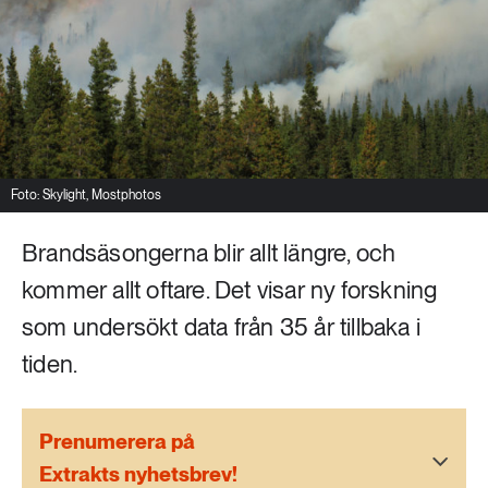
Livsstil & konsumtion
Mat & jordbruk
252 ARTIKLAR
Landsbygd
Skog
939 ARTIKLAR
Social hållbarhet
Livsstil & konsumtion
Foto: Skylight, Mostphotos
Transport
612 ARTIKLAR
Brandsäsongerna blir allt längre, och
Mat & jordbruk
Vatten
kommer allt oftare. Det visar ny forskning
262 ARTIKLAR
som undersökt data från 35 år tillbaka i
Skog
tiden.
360 ARTIKLAR
Social hållbarhet
Prenumerera på
Extrakts nyhetsbrev!