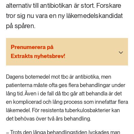
189 ARTIKLAR
alternativ till antibiotikan är stort. Forskare
Transport
tror sig nu vara en ny läkemedelskandidat
på spåren.
473 ARTIKLAR
Vatten
Prenumerera på
Extrakts nyhetsbrev!
Dagens botemedel mot tbc är antibiotika, men
patienterna måste ofta ges flera behandlingar under
lång tid. Även i de fall då tbc går att behandla är det
en komplicerad och lång process som innefattar flera
läkemedel. För resistenta tuberkulosbakterier kan
det behövas över två års behandling.
– Trots den långa behandlingstiden lyckades man