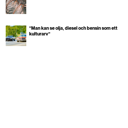
”Man kan se olja, diesel och bensin som ett
kulturarv”
Gåvor från de rika kan
ge klirr i
omställningskassan
KLIMAT
PUBLICERAD 8 JUNI 2026 • UPPDATERAD: 15 JUNI 2026