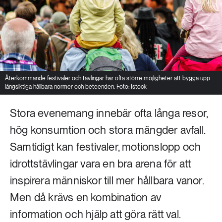
Återkommande festivaler och tävlingar har ofta större möjligheter att bygga upp
långsiktiga hållbara normer och beteenden. Foto: Istock
Stora evenemang innebär ofta långa resor,
hög konsumtion och stora mängder avfall.
Samtidigt kan festivaler, motionslopp och
idrottstävlingar vara en bra arena för att
inspirera människor till mer hållbara vanor.
Men då krävs en kombination av
information och hjälp att göra rätt val.