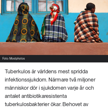
Livsstil & konsumtion
Mat & jordbruk
252 ARTIKLAR
Landsbygd
Skog
939 ARTIKLAR
Social hållbarhet
Livsstil & konsumtion
Transport
612 ARTIKLAR
Mat & jordbruk
Vatten
Foto: Mostphotos
Tuberkulos är världens mest spridda
262 ARTIKLAR
Skog
infektionssjukdom. Närmare två miljoner
människor dör i sjukdomen varje år och
360 ARTIKLAR
Social hållbarhet
antalet antibiotikaresistenta
tuberkulosbakterier ökar. Behovet av