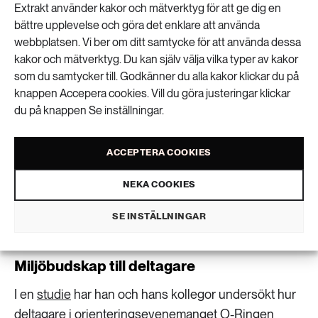
Extrakt använder kakor och mätverktyg för att ge dig en
Evenemang kan enligt honom vara en bra arena för
bättre upplevelse och göra det enklare att använda
att påverka och inspirera deltagare.
webbplatsen. Vi ber om ditt samtycke för att använda dessa
kakor och mätverktyg. Du kan själv välja vilka typer av kakor
– När människor lämnar vardagen och går in i ett
som du samtycker till. Godkänner du alla kakor klickar du på
evenemang uppstår ett sammanhang och en vi-
knappen Accepera cookies. Vill du göra justeringar klickar
känsla, till exempel ”vi orienterare” eller ”vi
du på knappen Se inställningar.
hårdrockare”. Inom hållbarhetsforskning pratar man
både om jaget och om vi:et, som två processer som
ACCEPTERA COOKIES
går in lite i varandra. Just det kollektiva och vi-
känslan blir starkare under evenemang med
NEKA COOKIES
likasinnade och där kan man också uppmuntra till
SE INSTÄLLNINGAR
nya hållbara beteenden, säger Erik Lundberg.
Miljöbudskap till deltagare
I en
studie
har han och hans kollegor undersökt hur
deltagare i orienteringsevenemanget O-Ringen