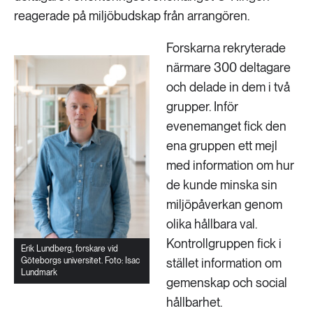
reagerade på miljöbudskap från arrangören.
Forskarna rekryterade
närmare 300 deltagare
och delade in dem i två
grupper. Inför
evenemanget fick den
ena gruppen ett mejl
med information om hur
de kunde minska sin
miljöpåverkan genom
olika hållbara val.
Kontrollgruppen fick i
Erik Lundberg, forskare vid
Göteborgs universitet. Foto: Isac
stället information om
Lundmark
gemenskap och social
hållbarhet.