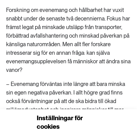
Forskning om evenemang och hållbarhet har vuxit
snabbt under de senaste två decennierna. Fokus har
främst legat på minskade utsläpp från transporter,
förbättrad avfallshantering och minskad påverkan på
känsliga naturområden. Men allt fler forskare
intresserar sig för en annan fråga: kan själva
evenemangsupplevelsen få människor att ändra sina
vanor?
– Evenemang förväntas inte längre att bara minska
sin egen negativa påverkan. I allt högre grad finns
också förväntningar på att de ska bidra till ökad
miljömedvetenhet och inspirera människor till mer
Inställningar för
hållbara beteenden, säger Erik Lundberg, docent i
cookies
marknadsföring vid Göteborgs universitet.