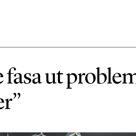
584 ARTIKLAR
Hållbara städer
 fasa ut proble
1492 ARTIKLAR
Klimat
er”
612 ARTIKLAR
Mat & jordbruk
189 ARTIKLAR
Transport