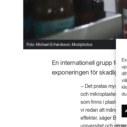
Foto: Michael Erhardsson, Mostphotos
Ex
En internationell grupp for
up
exponeringen för skadliga k
di
vä
– Det pratas mycket 
kl
och mikroplaster, men 
du
som finns i plaster. O
vi redan att många a
effekter, säger Beth
universitet och en av f