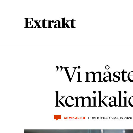
900 ARTIKLAR
Biologisk mångfald
”Vi måste
471 ARTIKLAR
Kemikalier
kemikali
939 ARTIKLAR
Livsstil & konsumtion
KEMIKALIER
PUBLICERAD 5 MARS 2020
360 ARTIKLAR
Social hållbarhet