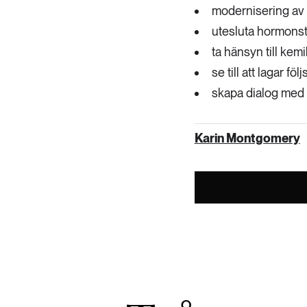
modernisering av
utesluta hormons
ta hänsyn till kemi
se till att lagar följ
skapa dialog med i
Karin Montgomery