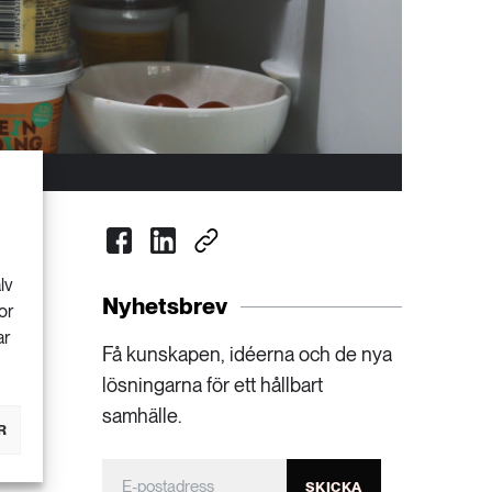
lv
Nyhetsbrev
or
ar
Få kunskapen, idéerna och de nya
lösningarna för ett hållbart
samhälle.
R
SKICKA