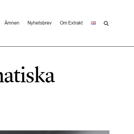
Ämnen
Nyhetsbrev
Om Extrakt
473 ARTIKLAR
Industri & Energi
matiska
252 ARTIKLAR
Landsbygd
262 ARTIKLAR
Skog
473 ARTIKLAR
Vatten