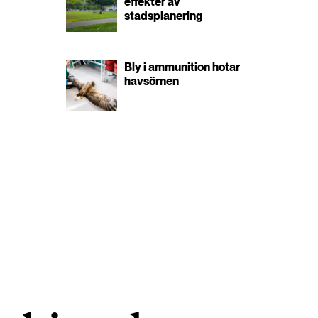
effekter av
stadsplanering
Bly i ammunition hotar
havsörnen