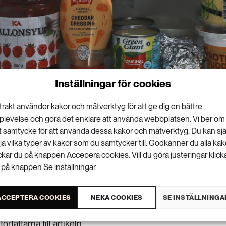
Inställningar för cookies
trakt använder kakor och mätverktyg för att ge dig en bättre
skare uppmanar nu beslutsfattare att minska
plevelse och göra det enklare att använda webbplatsen. Vi ber om
emikalier från livsmedelsförpackningar.
tt samtycke för att använda dessa kakor och mätverktyg. Du kan sjä
lja vilka typer av kakor som du samtycker till. Godkänner du alla kak
om plaster och miljöproblem, framförallt nedskräpning
ickar du på knappen Accepera cookies. Vill du göra justeringar klick
det är extremt viktig att vi diskuterar även kemikalier
 på knappen Se inställningar.
m man vill prata om hur plast påverkar vår hälsa så vet
v de kemikalier som används i dag ger negativa
ACCEPTERA COOKIES
NEKA COOKIES
SE INSTÄLLNINGA
anie Carney Almroth, ekotoxikolog vid Göteborgs
örfattarna till
artikeln
.