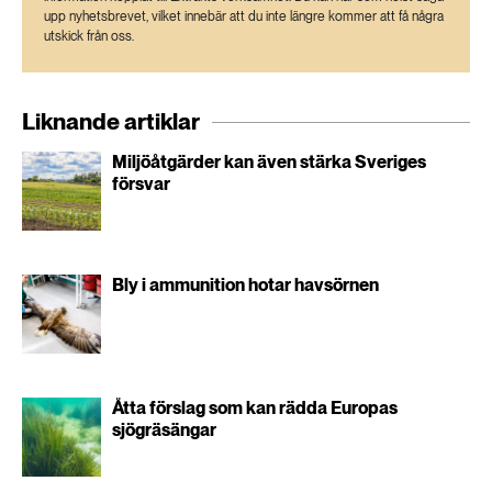
upp nyhetsbrevet, vilket innebär att du inte längre kommer att få några
utskick från oss.
Liknande artiklar
Miljöåtgärder kan även stärka Sveriges
försvar
Bly i ammunition hotar havsörnen
Åtta förslag som kan rädda Europas
sjögräsängar