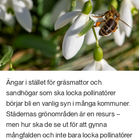
Livsstil & konsumtion
Mat & jordbruk
252 ARTIKLAR
Landsbygd
Skog
939 ARTIKLAR
Social hållbarhet
Livsstil & konsumtion
Transport
612 ARTIKLAR
Mat & jordbruk
Vatten
Ängar i stället för gräsmattor och
262 ARTIKLAR
sandhögar som ska locka pollinatörer
Skog
börjar bli en vanlig syn i många kommuner.
Städernas grönområden är en resurs –
360 ARTIKLAR
Social hållbarhet
men hur ska de se ut för att gynna
mångfalden och inte bara locka pollinatörer