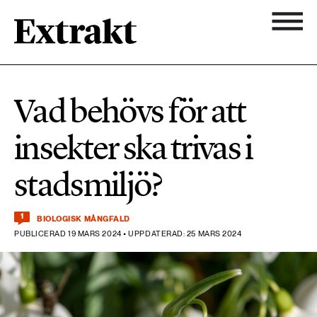
900 ARTIKLAR
Biologisk mångfald
Ämnen
Vad behövs för att
Biologisk mångfald
Nyhetsbrev
584 ARTIKLAR
insekter ska trivas i
Hållbara städer
Hållbara städer
Om Extrakt
stadsmiljö?
473 ARTIKLAR
Industri & Energi
Industri & Energi
Kemikalier
1
BIOLOGISK MÅNGFALD
PUBLICERAD 19 MARS 2024 • UPPDATERAD: 25 MARS 2024
471 ARTIKLAR
Klimat
Kemikalier
Landsbygd
1492 ARTIKLAR
Klimat