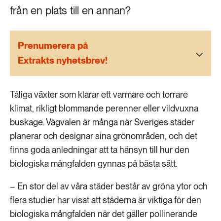
189 ARTIKLAR
från en plats till en annan?
Transport
473 ARTIKLAR
Prenumerera på
Vatten
Extrakts nyhetsbrev!
Tåliga växter som klarar ett varmare och torrare
klimat, rikligt blommande perenner eller vildvuxna
buskage. Vägvalen är många när Sveriges städer
planerar och designar sina grönområden, och det
finns goda anledningar att ta hänsyn till hur den
biologiska mångfalden gynnas på bästa sätt.
– En stor del av våra städer består av gröna ytor och
flera studier har visat att städerna är viktiga för den
biologiska mångfalden när det gäller pollinerande