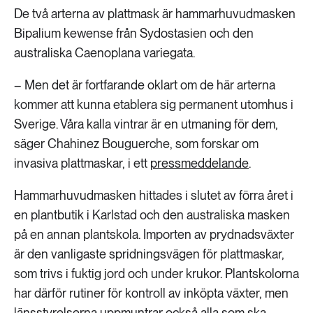
De två arterna av plattmask är hammarhuvudmasken
Bipalium kewense från Sydostasien och den
australiska Caenoplana variegata.
– Men det är fortfarande oklart om de här arterna
kommer att kunna etablera sig permanent utomhus i
Sverige. Våra kalla vintrar är en utmaning för dem,
säger Chahinez Bouguerche, som forskar om
invasiva plattmaskar, i ett
pressmeddelande
.
Hammarhuvudmasken hittades i slutet av förra året i
en plantbutik i Karlstad och den australiska masken
på en annan plantskola. Importen av prydnadsväxter
är den vanligaste spridningsvägen för plattmaskar,
som trivs i fuktig jord och under krukor. Plantskolorna
har därför rutiner för kontroll av inköpta växter, men
länsstyrelserna
uppmuntrar också alla som ska