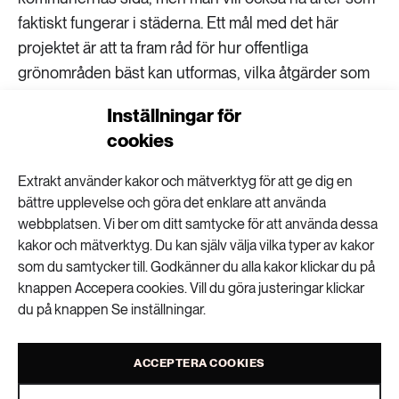
faktiskt fungerar i städerna. Ett mål med det här
projektet är att ta fram råd för hur offentliga
grönområden bäst kan utformas, vilka åtgärder som
ger bäst effekt.
Inställningar för
– Själv tycker jag att det är kul med växter som har
cookies
dubbla nyttor, kryddörter som salvia, eller mynta
Extrakt använder kakor och mätverktyg för att ge dig en
hittar man väldigt många insekter på när de blommar
bättre upplevelse och göra det enklare att använda
och de blommar länge. Äppelträdens blomning är
webbplatsen. Vi ber om ditt samtycke för att använda dessa
kort men med mängder av blommor samtidigt, något
kakor och mätverktyg. Du kan själv välja vilka typer av kakor
som också kan vara viktigt.
som du samtycker till. Godkänner du alla kakor klickar du på
knappen Accepera cookies. Vill du göra justeringar klickar
du på knappen Se inställningar.
Elin Viksten
text
ACCEPTERA COOKIES
VISA KOMMENTARER (1) OCH DELA