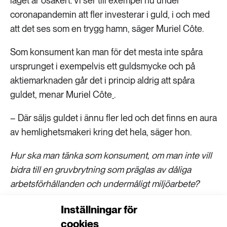
läget är osäkert. Vi ser till exempel nu under
coronapandemin att fler investerar i guld, i och med
att det ses som en trygg hamn, säger Muriel Côte.
Som konsument kan man för det mesta inte spåra
ursprunget i exempelvis ett guldsmycke och på
aktiemarknaden går det i princip aldrig att spåra
guldet, menar Muriel Côte
.
– Där säljs guldet i ännu fler led och det finns en aura
av hemlighetsmakeri kring det hela, säger hon.
Hur ska man tänka som konsument, om man inte vill
bidra till en gruvbrytning som präglas av dåliga
arbetsförhållanden och undermåligt miljöarbete?
– Köp inte guld! Det är det enkla svaret, men
Inställningar för
egentligen beror det på vilken typ av konsument du
cookies