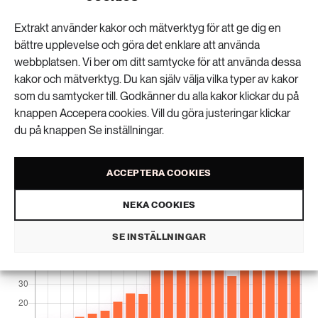
är. Om du vill köpa en vigselring kan du köpa en som
Extrakt använder kakor och mätverktyg för att ge dig en
är gjord av certifierat eller återvunnet guld, men om
bättre upplevelse och göra det enklare att använda
du funderar på att investera i guld på
webbplatsen. Vi ber om ditt samtycke för att använda dessa
aktiemarknaden är det bästa att låta bli.
kakor och mätverktyg. Du kan själv välja vilka typer av kakor
som du samtycker till. Godkänner du alla kakor klickar du på
knappen Accepera cookies. Vill du göra justeringar klickar
Prisutvecklingen för guld
du på knappen Se inställningar.
Prisutvecklingen för guld första decembervardagen
mellan åren 2000 – 2020. Staplarna visar dollar per
ACCEPTERA COOKIES
gram avrundat till en decimal.
NEKA COOKIES
SE INSTÄLLNINGAR