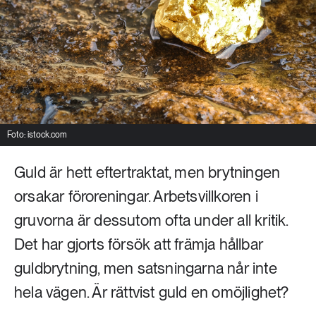
Livsstil & konsumtion
Mat & jordbruk
252 ARTIKLAR
Landsbygd
Skog
939 ARTIKLAR
Social hållbarhet
Livsstil & konsumtion
Transport
Foto: istock.com
612 ARTIKLAR
Mat & jordbruk
Vatten
Guld är hett eftertraktat, men brytningen
orsakar föroreningar. Arbetsvillkoren i
262 ARTIKLAR
gruvorna är dessutom ofta under all kritik.
Skog
Det har gjorts försök att främja hållbar
360 ARTIKLAR
guldbrytning, men satsningarna når inte
Social hållbarhet
hela vägen. Är rättvist guld en omöjlighet?