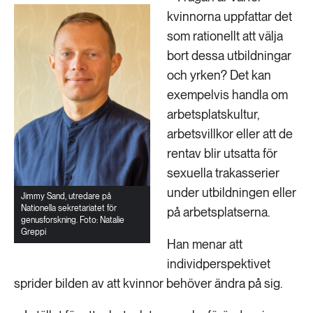
kvinnorna uppfattar det
som rationellt att välja
bort dessa utbildningar
och yrken? Det kan
exempelvis handla om
arbetsplatskultur,
arbetsvillkor eller att de
rentav blir utsatta för
sexuella trakasserier
under utbildningen eller
Jimmy Sand, utredare på
Nationella sekretariatet för
på arbetsplatserna.
genusforskning. Foto: Natalie
Greppi
Han menar att
individperspektivet
sprider bilden av att kvinnor behöver ändra på sig.