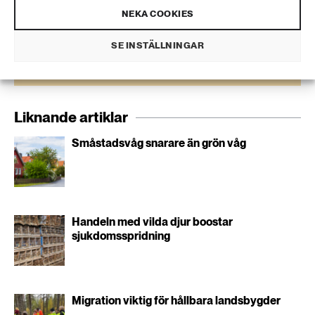
NEKA COOKIES
Personuppgifter lagras endast för utskick av Extrakts nyhetsbrev och
information kopplat till Extrakts verksamhet. Du kan när som helst säga
SE INSTÄLLNINGAR
upp nyhetsbrevet, vilket innebär att du inte längre kommer att få några
utskick från oss.
Liknande artiklar
Småstadsvåg snarare än grön våg
Handeln med vilda djur boostar
sjukdomsspridning
Migration viktig för hållbara landsbygder