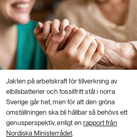
Livsstil & konsumtion
Mat & jordbruk
252 ARTIKLAR
Landsbygd
Skog
939 ARTIKLAR
Social hållbarhet
Livsstil & konsumtion
Transport
612 ARTIKLAR
Mat & jordbruk
Vatten
Jakten på arbetskraft för tillverkning av
262 ARTIKLAR
elbilsbatterier och fossilfritt stål i norra
Skog
Sverige går het, men för att den gröna
omställningen ska bli hållbar så behövs ett
360 ARTIKLAR
Social hållbarhet
genusperspektiv, enligt en
rapport från
Nordiska Ministerrådet
.