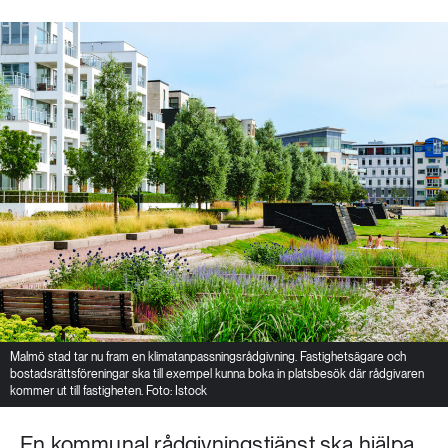
Malmö stad tar nu fram en klimatanpassningsrådgivning. Fastighetsägare och
bostadsrättsföreningar ska till exempel kunna boka in platsbesök där rådgivaren
kommer ut till fastigheten. Foto: Istock
En kommunal rådgivningstjänst ska hjälpa