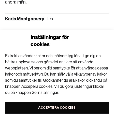
andra män.
Karin Montgomery
text
Inställningar för
VISA KOMMENTARER (0) OCH DELA
cookies
Extrakt använder kakor och mätverktyg för att ge dig en
bättre upplevelse och göra det enklare att använda
webbplatsen. Vi ber om ditt samtycke för att använda dessa
kakor och mätverktyg. Du kan själv välja vilka typer av kakor
Nyhetsbrev
som du samtycker till. Godkänner du alla kakor klickar du på
knappen Accepera cookies. Vill du göra justeringar klickar
Få kunskapen, idéerna och de nya lösningarna
du på knappen Se inställningar.
för ett hållbart samhälle.
ACCEPTERA COOKIES
SKICKA