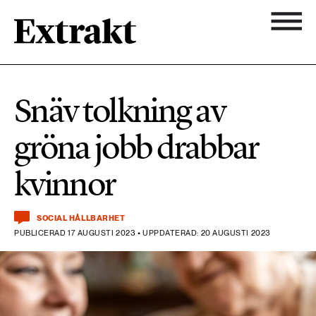
900 ARTIKLAR
Biologisk mångfald
Ämnen
Snäv tolkning av
Biologisk mångfald
Nyhetsbrev
584 ARTIKLAR
gröna jobb drabbar
Hållbara städer
Hållbara städer
Om Extrakt
kvinnor
473 ARTIKLAR
Industri & Energi
Industri & Energi
Kemikalier
SOCIAL HÅLLBARHET
PUBLICERAD 17 AUGUSTI 2023 • UPPDATERAD: 20 AUGUSTI 2023
471 ARTIKLAR
Klimat
Kemikalier
Landsbygd
1492 ARTIKLAR
Klimat