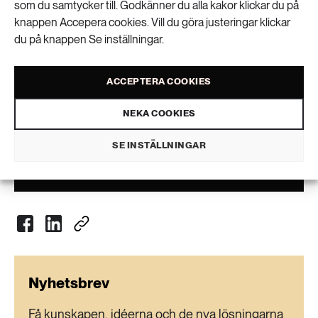
som du samtycker till. Godkänner du alla kakor klickar du på
egenskaper, säger Roberts Joffe. Förutom
knappen Accepera cookies. Vill du göra justeringar klickar
kosmetiska produkter så ser forskarna även
du på knappen Se inställningar.
möjligheter att använda bärvax i tandvårdsprodukter,
förpackningar och för att utveckla och tillverka nya
kompositmaterial.
ACCEPTERA COOKIES
NEKA COOKIES
Karin Montgomery
SE INSTÄLLNINGAR
VISA KOMMENTARER (0) OCH DELA
Nyhetsbrev
Få kunskapen, idéerna och de nya lösningarna