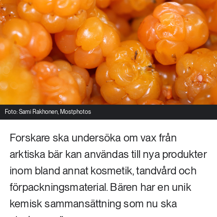
Livsstil & konsumtion
Mat & jordbruk
252 ARTIKLAR
Landsbygd
Skog
939 ARTIKLAR
Social hållbarhet
Livsstil & konsumtion
Transport
612 ARTIKLAR
Mat & jordbruk
Vatten
Foto: Sami Rakhonen, Mostphotos
Forskare ska undersöka om vax från
262 ARTIKLAR
Skog
arktiska bär kan användas till nya produkter
inom bland annat kosmetik, tandvård och
360 ARTIKLAR
förpackningsmaterial. Bären har en unik
Social hållbarhet
kemisk sammansättning som nu ska