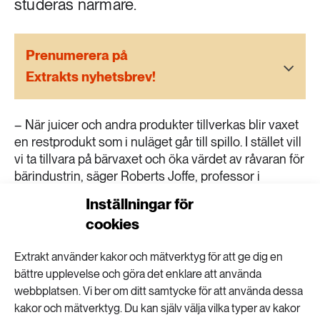
studeras närmare.
189 ARTIKLAR
Transport
Prenumerera på
473 ARTIKLAR
Extrakts nyhetsbrev!
Vatten
– När juicer och andra produkter tillverkas blir vaxet
en restprodukt som i nuläget går till spillo. I stället vill
vi ta tillvara på bärvaxet och öka värdet av råvaran för
bärindustrin, säger Roberts Joffe, professor i
polymera kompositmaterial vid Luleå tekniska
Inställningar för
universitet, i ett
pressmeddelande
. Nu undersöker
cookies
forskare från Luleå tekniska universitet, finska
Uleåborgs universitet och Oulu UAS samt norska
Extrakt använder kakor och mätverktyg för att ge dig en
forskningsinstitutet NIBIO hur vaxet från arktiska bär
bättre upplevelse och göra det enklare att använda
bättre skulle kunna användas. – Bärvax kan till
webbplatsen. Vi ber om ditt samtycke för att använda dessa
exempel ge kosmetiska produkter fördelar som
kakor och mätverktyg. Du kan själv välja vilka typer av kakor
skydd mot UV-strålning och antibakteriella