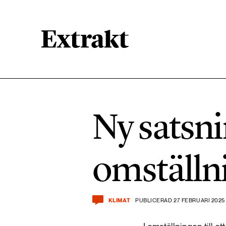
900 ARTIKLAR
Biologisk mångfald
Ny satsni
471 ARTIKLAR
Kemikalier
omställn
939 ARTIKLAR
Livsstil & konsumtion
KLIMAT
PUBLICERAD 27 FEBRUARI 2025
360 ARTIKLAR
Social hållbarhet