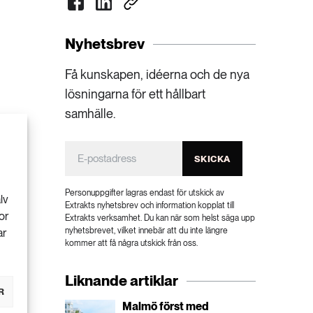
Nyhetsbrev
Få kunskapen, idéerna och de nya
lösningarna för ett hållbart
samhälle.
SKICKA
Personuppgifter lagras endast för utskick av
lv
Extrakts nyhetsbrev och information kopplat till
or
Extrakts verksamhet. Du kan när som helst säga upp
nyhetsbrevet, vilket innebär att du inte längre
ar
kommer att få några utskick från oss.
Liknande artiklar
R
Malmö först med