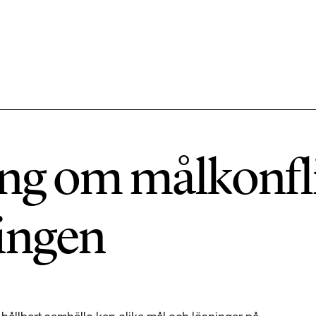
584 ARTIKLAR
Hållbara städer
ng om målkonfli
1492 ARTIKLAR
Klimat
ingen
612 ARTIKLAR
Mat & jordbruk
189 ARTIKLAR
Transport