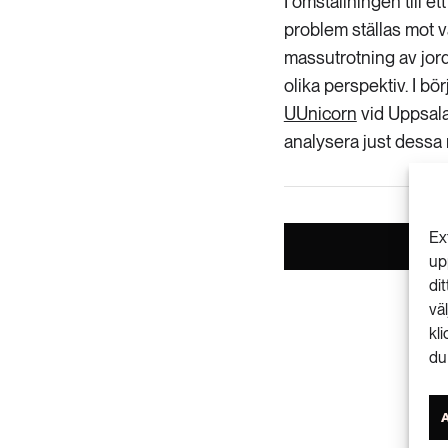
I omställningen till e
problem ställas mot v
massutrotning av jord
olika perspektiv. I b
UUnicorn
vid Uppsala
analysera just dessa 
Ex
up
di
vä
kl
du