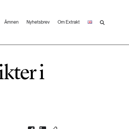
Ämnen
Nyhetsbrev
Om Extrakt
473 ARTIKLAR
Industri & Energi
kter i
252 ARTIKLAR
Landsbygd
262 ARTIKLAR
Skog
473 ARTIKLAR
Vatten