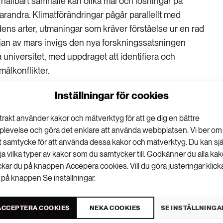
tt hållbart samhälle kan olika mål och lösningar på
arandra. Klimatförändringar pågår parallellt med
ens arter, utmaningar som kräver förståelse ur en rad
örjan av mars invigs den nya forskningssatsningen
 universitet, med uppdraget att identifiera och
målkonflikter.
Inställningar för cookies
trakt använder kakor och mätverktyg för att ge dig en bättre
VISA KOMMENTARER (0) OCH DELA
plevelse och göra det enklare att använda webbplatsen. Vi ber om
tt samtycke för att använda dessa kakor och mätverktyg. Du kan sjä
lja vilka typer av kakor som du samtycker till. Godkänner du alla kak
ickar du på knappen Accepera cookies. Vill du göra justeringar klick
 på knappen Se inställningar.
ACCEPTERA COOKIES
NEKA COOKIES
SE INSTÄLLNINGA