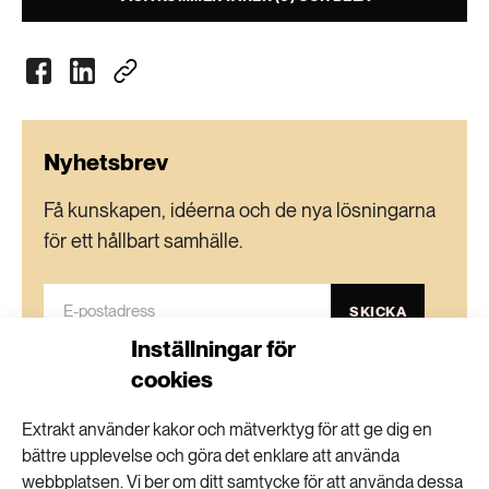
Nyhetsbrev
Få kunskapen, idéerna och de nya lösningarna
för ett hållbart samhälle.
SKICKA
Inställningar för
Personuppgifter lagras endast för utskick av Extrakts nyhetsbrev och
cookies
information kopplat till Extrakts verksamhet. Du kan när som helst säga
upp nyhetsbrevet, vilket innebär att du inte längre kommer att få några
utskick från oss.
Extrakt använder kakor och mätverktyg för att ge dig en
bättre upplevelse och göra det enklare att använda
webbplatsen. Vi ber om ditt samtycke för att använda dessa