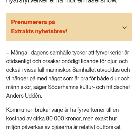
nyårsfyrverkerierna mot en lasershow.
189 ARTIKLAR
Transport
Prenumerera på
473 ARTIKLAR
Extrakts nyhetsbrev!
Vatten
– Många i dagens samhälle tycker att fyrverkerier är
otidsenligt och orsakar onödigt lidande för djur, och
också i vissa fall människor. Samhället utvecklas och
vi hänger på med något som är bra för både djur och
människor, säger Söderhamns kultur- och fritidschef
Anders Uddén.
Kommunen brukar varje år ha fyrverkerier till en
kostnad av cirka 80 000 kronor, men exakt hur
miljön påverkas av pjäserna är relativt outforskat.