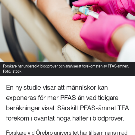
Forskare har undersökt blodprover och analyserat förekomsten av PFAS-ämnen.
Foto: Istock
En ny studie visar att människor kan
exponeras för mer PFAS än vad tidigare
beräkningar visat. Särskilt PFAS-ämnet TFA
förekom i oväntat höga halter i blodprover.
Forskare vid Örebro universitet har tillsammans med