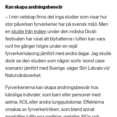
Kan skapa andningsbesvär
– I min vetskap finns det inga studier som visar hur
stor påverkan fyrverkerier har på svensk miljö. Men
en
studie från Indien
under den indiska Divali-
festivalen har visat att blyhalterna i luften kan vara
runt tre gånger högre under en rejäl
fyrverkerisäsong jämfört med andra dagar. Jag skulle
dock se den studien som någon sorts ’worst case
scenario’ jämfört med Sverige, säger Siiri Latvala vid
Naturvårdsverket.
Fyrverkerierna kan skapa andningsbesvär hos
känsliga individer, som barn eller personer med
astma, KOL eller andra lungsjukdomar. Effekterna
orsakas av fyrverkeriröken, som bland annat
innehåller luftburna partiklar, metaller, NOx och