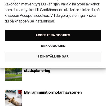
Liknande artiklar
kakor och mätverktyg. Du kan själv välja vilka typer av kakor
som du samtycker till. Godkänner du alla kakor klickar du på
Miljöåtgärder kan även stärka Sveriges
knappen Accepera cookies. Vill du göra justeringar klickar
försvar
du på knappen Se inställningar.
ACCEPTERA COOKIES
Ny app granskar innehållet i smink
NEKA COOKIES
SE INSTÄLLNINGAR
Nytt verktyg visar olika effekter av
stadsplanering
Bly i ammunition hotar havsörnen