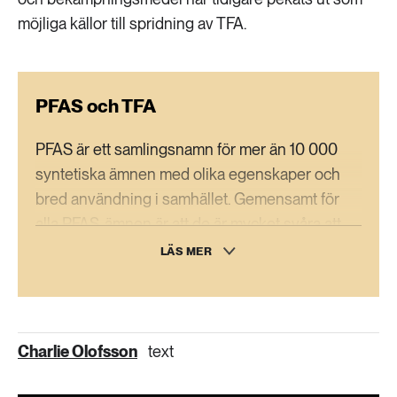
möjliga källor till spridning av TFA.
PFAS och TFA
PFAS är ett samlingsnamn för mer än 10 000
syntetiska ämnen med olika egenskaper och
bred användning i samhället. Gemensamt för
alla PFAS-ämnen är att de är mycket svåra att
bryta ner, och vissa kan ha skadliga effekter
LÄS MER
både för människor och miljö.
TFA är PFAS-ämnen som bland annat kan bildas
vid nedbrytning av vissa växtskyddsmedel. De
Charlie Olofsson
text
löser sig lätt i vatten och ansamlas i
grundvatten. De är extremt långlivade och bryts