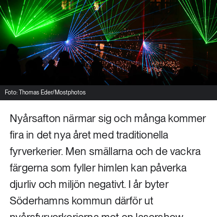
Livsstil & konsumtion
Mat & jordbruk
252 ARTIKLAR
Landsbygd
Skog
939 ARTIKLAR
Social hållbarhet
Livsstil & konsumtion
Transport
Foto: Thomas Eder/Mostphotos
612 ARTIKLAR
Mat & jordbruk
Vatten
Nyårsafton närmar sig och många kommer
fira in det nya året med traditionella
262 ARTIKLAR
fyrverkerier. Men smällarna och de vackra
Skog
färgerna som fyller himlen kan påverka
360 ARTIKLAR
djurliv och miljön negativt. I år byter
Social hållbarhet
Söderhamns kommun därför ut