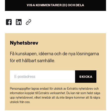
aldrig ner i naturen.
VISA KOMMENTARER (0) OCH DELA
Källa:
Kemikalieinspektionen
Nyhetsbrev
Få kunskapen, idéerna och de nya lösningarna
för ett hållbart samhälle.
SKICKA
Personuppgifter lagras endast för utskick av Extrakts nyhetsbrev och
information kopplat till Extrakts verksamhet. Du kan när som helst säga
upp nyhetsbrevet, vilket innebär att du inte längre kommer att få några
utskick från oss.