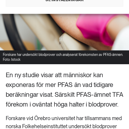
Forskare har undersökt blodprover och analyserat förekomsten av PFAS-ämnen.
Foto: Istock
En ny studie visar att människor kan
exponeras för mer PFAS än vad tidigare
beräkningar visat. Särskilt PFAS-ämnet TFA
förekom i oväntat höga halter i blodprover.
Forskare vid Örebro universitet har tillsammans med
norska Folkehelseinstituttet undersökt blodprover