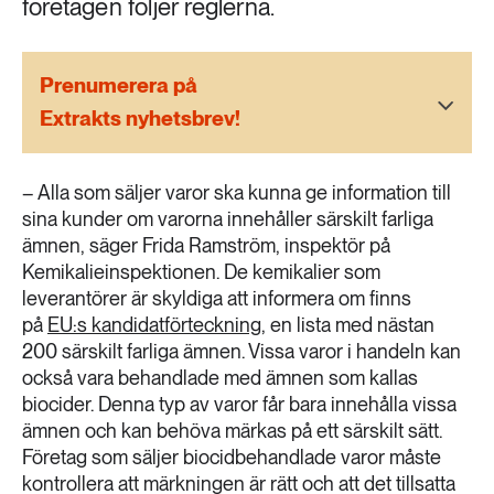
företagen följer reglerna.
189 ARTIKLAR
Transport
Prenumerera på
473 ARTIKLAR
Extrakts nyhetsbrev!
Vatten
– Alla som säljer varor ska kunna ge information till
sina kunder om varorna innehåller särskilt farliga
ämnen, säger Frida Ramström, inspektör på
Kemikalieinspektionen. De kemikalier som
leverantörer är skyldiga att informera om finns
på
EU:s kandidatförteckning
, en lista med nästan
200 särskilt farliga ämnen. Vissa varor i handeln kan
också vara behandlade med ämnen som kallas
biocider. Denna typ av varor får bara innehålla vissa
ämnen och kan behöva märkas på ett särskilt sätt.
Företag som säljer biocidbehandlade varor måste
kontrollera att märkningen är rätt och att det tillsatta