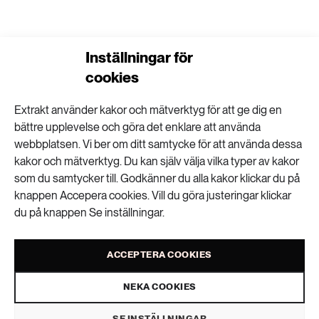
Inställningar för
PFAS-exponeringen
cookies
kan vara större än
Extrakt använder kakor och mätverktyg för att ge dig en
bättre upplevelse och göra det enklare att använda
tidigare trott
webbplatsen. Vi ber om ditt samtycke för att använda dessa
kakor och mätverktyg. Du kan själv välja vilka typer av kakor
som du samtycker till. Godkänner du alla kakor klickar du på
KEMIKALIER
knappen Accepera cookies. Vill du göra justeringar klickar
PUBLICERAD 21 MAJ 2026 • UPPDATERAD: 25 MAJ 2026
du på knappen Se inställningar.
ACCEPTERA COOKIES
NEKA COOKIES
SE INSTÄLLNINGAR