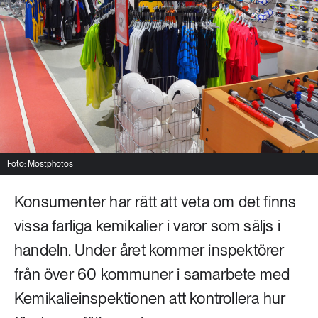
Livsstil & konsumtion
Mat & jordbruk
252 ARTIKLAR
Landsbygd
Skog
939 ARTIKLAR
Social hållbarhet
Livsstil & konsumtion
Transport
612 ARTIKLAR
Mat & jordbruk
Vatten
Foto: Mostphotos
Konsumenter har rätt att veta om det finns
262 ARTIKLAR
Skog
vissa farliga kemikalier i varor som säljs i
handeln. Under året kommer inspektörer
360 ARTIKLAR
från över 60 kommuner i samarbete med
Social hållbarhet
Kemikalieinspektionen att kontrollera hur