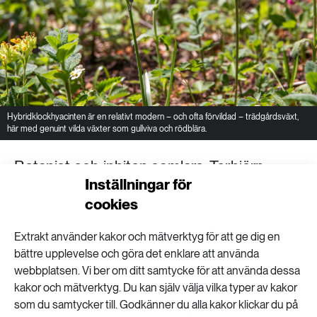
Hybridklockhyacinten är en relativt modern – och ofta förvildad – trädgårdsväxt,
här med genuint vilda växter som gullviva och rödblära.
Botanist och inbiten samlare. Torbjörn
Inställningar för
Tylers vilda trädgård är resultatet av en stor
cookies
kärlek till det som växer och ett flitigt
samlande: som mest har här funnits fler än
Extrakt använder kakor och mätverktyg för att ge dig en
bättre upplevelse och göra det enklare att använda
2 200 vilda arter. Torbjörn Tyler önskar att
webbplatsen. Vi ber om ditt samtycke för att använda dessa
fler skulle se potentialen i svenska
kakor och mätverktyg. Du kan själv välja vilka typer av kakor
som du samtycker till. Godkänner du alla kakor klickar du på
trädgårdsväxter.