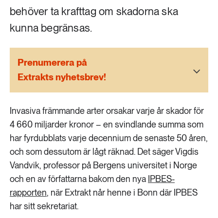
189 ARTIKLAR
behöver ta krafttag om skadorna ska
Transport
kunna begränsas.
473 ARTIKLAR
Vatten
Prenumerera på
Extrakts nyhetsbrev!
Invasiva främmande arter orsakar varje år skador för
4 660 miljarder kronor – en svindlande summa som
har fyrdubblats varje decennium de senaste 50 åren,
och som dessutom är lågt räknad. Det säger Vigdis
Vandvik, professor på Bergens universitet i Norge
och en av författarna bakom den nya
IPBES-
rapporten
, när Extrakt når henne i Bonn där IPBES
har sitt sekretariat.