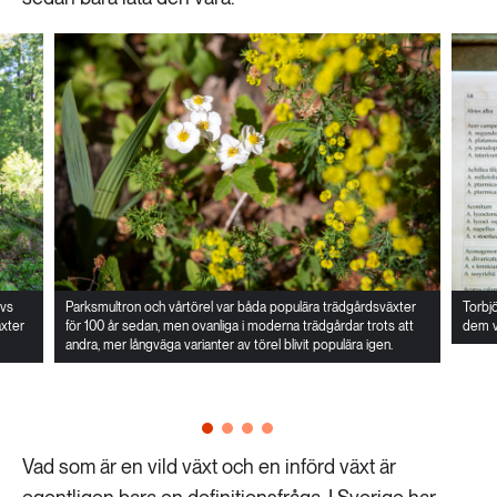
ivs
Parksmultron och vårtörel var båda populära trädgårdsväxter
Torbjö
äxter
för 100 år sedan, men ovanliga i moderna trädgårdar trots att
dem va
andra, mer långväga varianter av törel blivit populära igen.
Vad som är en vild växt och en införd växt är