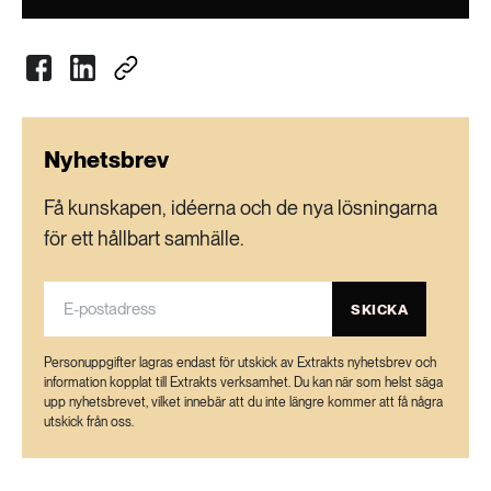
geografiska områden, ett antal som ökar precis
som kostnaderna för skadorna de orsakar.
Den globala kostnaden för skador som
kommer med invasiva arter beräknades 2019
vara 4 660 miljarder kronor, en summa som har
Nyhetsbrev
fyrdubblats varje decennium sedan 1970.
Få kunskapen, idéerna och de nya lösningarna
De människor som löper störst risk att
för ett hållbart samhälle.
drabbas av effekterna är ursprungsbefolkningar
och lokalbefolkningar som i stor utsträckning är
beroende av naturen runtom sig. Över 2 300
SKICKA
invasiva främmande arter återfinns på mark som
Personuppgifter lagras endast för utskick av Extrakts nyhetsbrev och
hör till ursprungsbefolkningar.
information kopplat till Extrakts verksamhet. Du kan när som helst säga
Författarna till rapporten framhåller att det så
upp nyhetsbrevet, vilket innebär att du inte längre kommer att få några
utskick från oss.
gott som alltid finns förvaltningsverktyg för att
hantera problemen med invasiva arter.