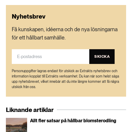
indikatorvärden som fått stor användning bland
annat inom miljöövervakningen.
Nyhetsbrev
Ecological indicator and traits values for
Få kunskapen, idéerna och de nya lösningarna
Swedish vascular plants
för ett hållbart samhälle.
SKICKA
Personuppgifter lagras endast för utskick av Extrakts nyhetsbrev och
information kopplat till Extrakts verksamhet. Du kan när som helst säga
upp nyhetsbrevet, vilket innebär att du inte längre kommer att få några
utskick från oss.
Liknande artiklar
Allt fler satsar på hållbar blomsterodling