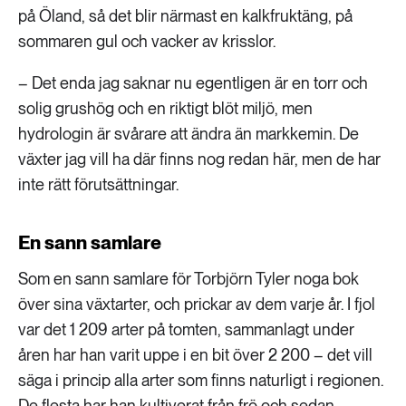
på Öland, så det blir närmast en kalkfruktäng, på
sommaren gul och vacker av krisslor.
– Det enda jag saknar nu egentligen är en torr och
solig grushög och en riktigt blöt miljö, men
hydrologin är svårare att ändra än markkemin. De
växter jag vill ha där finns nog redan här, men de har
inte rätt förutsättningar.
En sann samlare
Som en sann samlare för Torbjörn Tyler noga bok
över sina växtarter, och prickar av dem varje år. I fjol
var det 1 209 arter på tomten, sammanlagt under
åren har han varit uppe i en bit över 2 200 – det vill
säga i princip alla arter som finns naturligt i regionen.
De flesta har han kultiverat från frö och sedan