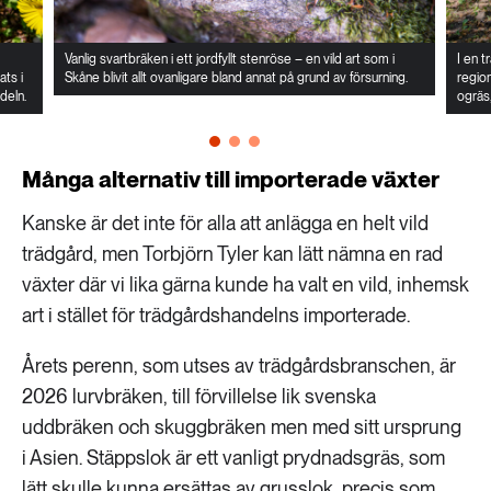
Vanlig svartbräken i ett jordfyllt stenröse – en vild art som i
I en t
ats i
Skåne blivit allt ovanligare bland annat på grund av försurning.
region
deln.
ogräs,
Många alternativ till importerade växter
Kanske är det inte för alla att anlägga en helt vild
trädgård, men Torbjörn Tyler kan lätt nämna en rad
växter där vi lika gärna kunde ha valt en vild, inhemsk
art i stället för trädgårdshandelns importerade.
Årets perenn, som utses av trädgårdsbranschen, är
2026 lurvbräken, till förvillelse lik svenska
uddbräken och skuggbräken men med sitt ursprung
i Asien. Stäppslok är ett vanligt prydnadsgräs, som
lätt skulle kunna ersättas av grusslok, precis som