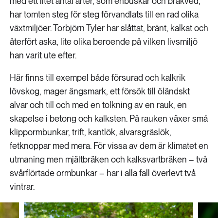
med ett litet antal arter, som enbuskar och brakved,
har tomten steg för steg förvandlats till en rad olika
växtmiljöer. Torbjörn Tyler har slåttat, bränt, kalkat och
återfört aska, lite olika beroende på vilken livsmiljö
han varit ute efter.
Här finns till exempel både försurad och kalkrik
lövskog, mager ängsmark, ett försök till öländskt
alvar och till och med en tolkning av en rauk, en
skapelse i betong och kalksten. På rauken växer små
klippormbunkar, trift, kantlök, alvarsgräslök,
fetknoppar med mera. För vissa av dem är klimatet en
utmaning men mjältbräken och kalksvartbräken – två
svårflörtade ormbunkar – har i alla fall överlevt två
vintrar.