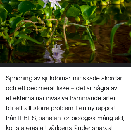
Livsstil & konsumtion
Mat & jordbruk
252 ARTIKLAR
Landsbygd
Skog
939 ARTIKLAR
Social hållbarhet
Livsstil & konsumtion
Transport
612 ARTIKLAR
Mat & jordbruk
Vatten
Spridning av sjukdomar, minskade skördar
262 ARTIKLAR
och ett decimerat fiske – det är några av
Skog
effekterna när invasiva främmande arter
blir ett allt större problem. I en ny
rapport
360 ARTIKLAR
Social hållbarhet
från IPBES, panelen för biologisk mångfald,
konstateras att världens länder snarast