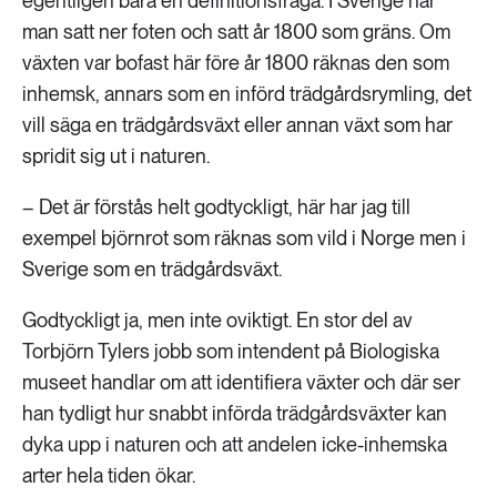
egentligen bara en definitionsfråga. I Sverige har
man satt ner foten och satt år 1800 som gräns. Om
växten var bofast här före år 1800 räknas den som
inhemsk, annars som en införd trädgårdsrymling, det
vill säga en trädgårdsväxt eller annan växt som har
spridit sig ut i naturen.
– Det är förstås helt godtyckligt, här har jag till
exempel björnrot som räknas som vild i Norge men i
Sverige som en trädgårdsväxt.
Godtyckligt ja, men inte oviktigt. En stor del av
Torbjörn Tylers jobb som intendent på Biologiska
museet handlar om att identifiera växter och där ser
han tydligt hur snabbt införda trädgårdsväxter kan
dyka upp i naturen och att andelen icke-inhemska
arter hela tiden ökar.