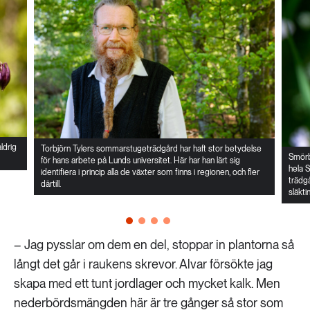
ldrig
Torbjörn Tylers sommarstugeträdgård har haft stor betydelse
Smörbo
för hans arbete på Lunds universitet. Här har han lärt sig
hela S
identifiera i princip alla de växter som finns i regionen, och fler
trädgå
därtill.
släkti
– Jag pysslar om dem en del, stoppar in plantorna så
långt det går i raukens skrevor. Alvar försökte jag
skapa med ett tunt jordlager och mycket kalk. Men
nederbördsmängden här är tre gånger så stor som