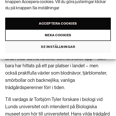
knappen Accepera cookies. Vill du göra justeringar klickar
du på knappen Se inställningar.
En försommardag i Torbjörn Tylers
sommarsstugeträdgård i norra Skåne blommar
ACCEPTERA COOKIES
brunnävor, gemsrötter, aklejor och en rad andra vilda
och förvildade arter. Gullvivornas storhetstid har
NEKA COOKIES
passerat men liljekonvaljerna har fortfarande lite kvar
att ge och skogsstjärnorna lyser vita.
SE INSTÄLLNINGAR
Snart tittar sanna rariteter som ärtvicker upp – som
bara har hittats på ett par platser i landet – men
också praktfulla växter som blodnävor, tjärblomster,
smörbollar och backnejlika, vanliga
trädgårdsperenner förr i tiden.
Till vardags är Torbjörn Tyler forskare i biologi vid
Lunds universitet och intendent på Biologiska
museet som hör till universitetet. Hans vilda trädgård