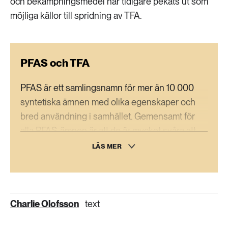
och bekämpningsmedel har tidigare pekats ut som
möjliga källor till spridning av TFA.
PFAS och TFA
PFAS är ett samlingsnamn för mer än 10 000
syntetiska ämnen med olika egenskaper och
bred användning i samhället. Gemensamt för
alla PFAS-ämnen är att de är mycket svåra att
bryta ner, och vissa kan ha skadliga effekter
LÄS MER
både för människor och miljö.
TFA är PFAS-ämnen som bland annat kan bildas
vid nedbrytning av vissa växtskyddsmedel. De
Charlie Olofsson
text
löser sig lätt i vatten och ansamlas i
grundvatten. De är extremt långlivade och bryts