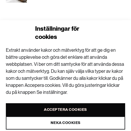
Inställningar för
PFAS-exponeringen
cookies
kan vara större än
Extrakt använder kakor och mätverktyg för att ge dig en
bättre upplevelse och göra det enklare att använda
tidigare trott
webbplatsen. Vi ber om ditt samtycke för att använda dessa
kakor och mätverktyg. Du kan själv välja vilka typer av kakor
som du samtycker till. Godkänner du alla kakor klickar du på
knappen Accepera cookies. Vill du göra justeringar klickar
KEMIKALIER
PUBLICERAD 21 MAJ 2026 • UPPDATERAD: 25 MAJ 2026
du på knappen Se inställningar.
ACCEPTERA COOKIES
NEKA COOKIES