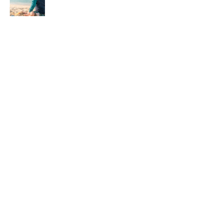
Ljud från myrstackar
kan avslöja
föroreningar
BIOLOGISK MÅNGFALD
PUBLICERAD 9 APRIL 2026 • UPPDATERAD: 13 APRIL 2026