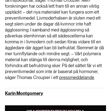
tarmsjukdomar, säger Thomas Crouzier. Men
forskningen har också lett fram till en annan viktig
upptäckt – det nya materialet kan fungera som ett
preventivmedel. Livmoderhalsen är sluten med ett
segt slem under de dagar då kvinnor inte haft
ägglossning. I samband med ägglossning så
påverkas slemhinnan så att sädescellerna kan
komma in i livmodern och sedan föras vidare till en
äggledare där ägget kan bli befruktat. Slemmet är då
mer tunnflytande och mindre segt. – Vårt polymera
material kan stänga till denna möjlighet, och
förhindra att befruktning sker. På det sättet får vi ett
preventivmedel som inte är baserat på hormoner,
säger Thomas Croupier i ett
pressmeddelande
.
Karin Montgomery