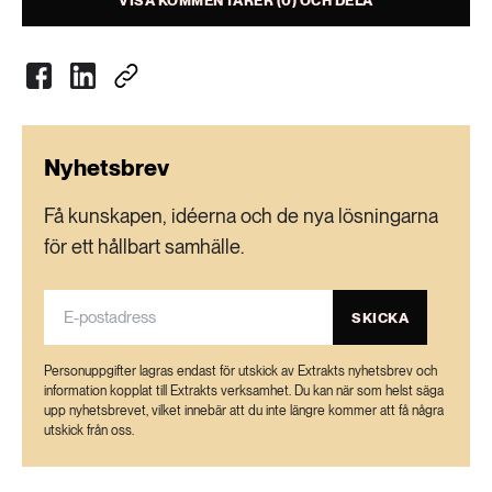
VISA KOMMENTARER (0) OCH DELA
Nyhetsbrev
Få kunskapen, idéerna och de nya lösningarna
för ett hållbart samhälle.
SKICKA
Personuppgifter lagras endast för utskick av Extrakts nyhetsbrev och
information kopplat till Extrakts verksamhet. Du kan när som helst säga
upp nyhetsbrevet, vilket innebär att du inte längre kommer att få några
utskick från oss.