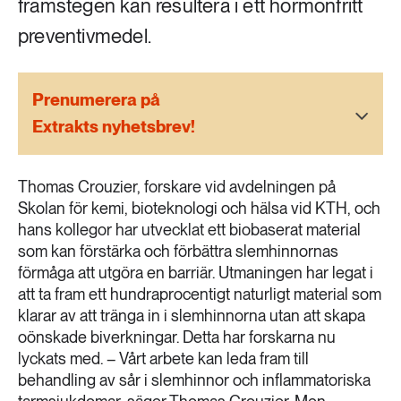
framstegen kan resultera i ett hormonfritt
189 ARTIKLAR
Transport
preventivmedel.
473 ARTIKLAR
Vatten
Prenumerera på
Extrakts nyhetsbrev!
Thomas Crouzier, forskare vid avdelningen på
Skolan för kemi, bioteknologi och hälsa vid KTH, och
hans kollegor har utvecklat ett biobaserat material
som kan förstärka och förbättra slemhinnornas
förmåga att utgöra en barriär. Utmaningen har legat i
att ta fram ett hundraprocentigt naturligt material som
klarar av att tränga in i slemhinnorna utan att skapa
oönskade biverkningar. Detta har forskarna nu
lyckats med. – Vårt arbete kan leda fram till
behandling av sår i slemhinnor och inflammatoriska