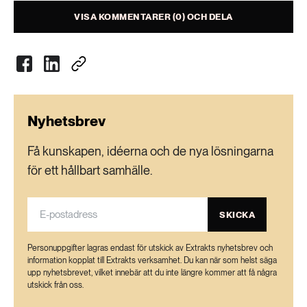
aldrig ner i naturen.
VISA KOMMENTARER (0) OCH DELA
Källa:
Kemikalieinspektionen
Nyhetsbrev
Få kunskapen, idéerna och de nya lösningarna
för ett hållbart samhälle.
SKICKA
Personuppgifter lagras endast för utskick av Extrakts nyhetsbrev och
information kopplat till Extrakts verksamhet. Du kan när som helst säga
upp nyhetsbrevet, vilket innebär att du inte längre kommer att få några
utskick från oss.