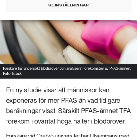
SE INSTÄLLNINGAR
Forskare har undersökt blodprover och analyserat förekomsten av PFAS-ämnen.
Foto: Istock
En ny studie visar att människor kan
exponeras för mer PFAS än vad tidigare
beräkningar visat. Särskilt PFAS-ämnet TFA
förekom i oväntat höga halter i blodprover.
Forskare vid Örebro universitet har tillsammans med