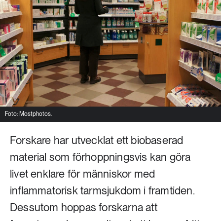
Livsstil & konsumtion
Mat & jordbruk
252 ARTIKLAR
Landsbygd
Skog
939 ARTIKLAR
Social hållbarhet
Livsstil & konsumtion
Transport
612 ARTIKLAR
Mat & jordbruk
Vatten
Foto: Mostphotos.
Forskare har utvecklat ett biobaserad
262 ARTIKLAR
Skog
material som förhoppningsvis kan göra
livet enklare för människor med
360 ARTIKLAR
inflammatorisk tarmsjukdom i framtiden.
Social hållbarhet
Dessutom hoppas forskarna att