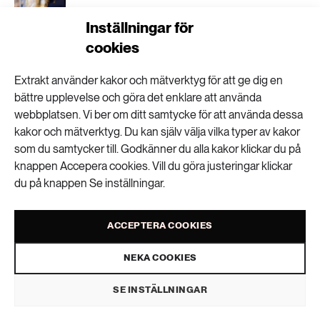
Inställningar för
cookies
Nytt verktyg visar olika effekter av
stadsplanering
Extrakt använder kakor och mätverktyg för att ge dig en
bättre upplevelse och göra det enklare att använda
webbplatsen. Vi ber om ditt samtycke för att använda dessa
kakor och mätverktyg. Du kan själv välja vilka typer av kakor
Bly i ammunition hotar havsörnen
som du samtycker till. Godkänner du alla kakor klickar du på
knappen Accepera cookies. Vill du göra justeringar klickar
du på knappen Se inställningar.
ACCEPTERA COOKIES
Två nya arter av
NEKA COOKIES
SE INSTÄLLNINGAR
plattmask hittade