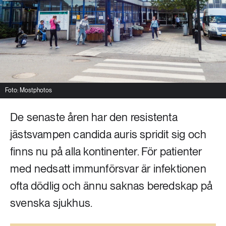
Livsstil & konsumtion
Mat & jordbruk
252 ARTIKLAR
Landsbygd
Skog
939 ARTIKLAR
Social hållbarhet
Livsstil & konsumtion
Foto: Mostphotos
Transport
612 ARTIKLAR
De senaste åren har den resistenta
Mat & jordbruk
Vatten
jästsvampen candida auris spridit sig och
262 ARTIKLAR
finns nu på alla kontinenter. För patienter
Skog
med nedsatt immunförsvar är infektionen
ofta dödlig och ännu saknas beredskap på
360 ARTIKLAR
Social hållbarhet
svenska sjukhus.