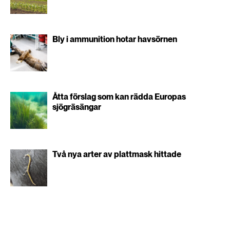
Bly i ammunition hotar havsörnen
Åtta förslag som kan rädda Europas
sjögräsängar
Två nya arter av plattmask hittade