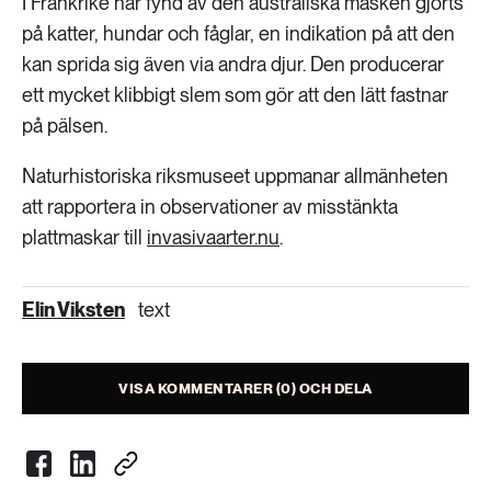
I Frankrike har fynd av den australiska masken gjorts
på katter, hundar och fåglar, en indikation på att den
kan sprida sig även via andra djur. Den producerar
ett mycket klibbigt slem som gör att den lätt fastnar
på pälsen.
Naturhistoriska riksmuseet uppmanar allmänheten
att rapportera in observationer av misstänkta
plattmaskar till
invasivaarter.nu
.
Elin Viksten
text
VISA KOMMENTARER (0) OCH DELA