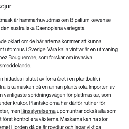
djur.
lattmask är hammarhuvudmasken Bipalium kewense
 den australiska Caenoplana variegata.
nde oklart om de här arterna kommer att kunna
t utomhus i Sverige. Våra kalla vintrar är en utmaning
nez Bouguerche, som forskar om invasiva
ssmeddelande
.
tades i slutet av förra året i en plantbutik i
traliska masken på en annan plantskola. Importen av
n vanligaste spridningsvägen för plattmaskar, som
h under krukor. Plantskolorna har därför rutiner för
äxter, men
länsstyrelserna
uppmuntrar också alla som
tt först kontrollera växterna. Maskarna kan ha stor
et i jorden då de är rovdjur och jagar viktiga