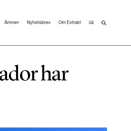
Ämnen
Nyhetsbrev
Om Extrakt
473 ARTIKLAR
Industri & Energi
ador har
252 ARTIKLAR
Landsbygd
262 ARTIKLAR
Skog
473 ARTIKLAR
Vatten