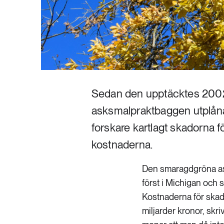
Sedan den upptäcktes 2002
asksmalpraktbaggen utplånat
forskare kartlagt skadorna 
kostnaderna.
Den smaragdgröna a
först i Michigan och
Kostnaderna för skad
miljarder kronor, skr