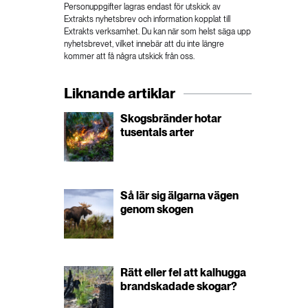
Personuppgifter lagras endast för utskick av
Extrakts nyhetsbrev och information kopplat till
Extrakts verksamhet. Du kan när som helst säga upp
nyhetsbrevet, vilket innebär att du inte längre
kommer att få några utskick från oss.
Liknande artiklar
Skogsbränder hotar
tusentals arter
Så lär sig älgarna vägen
genom skogen
Rätt eller fel att kalhugga
brandskadade skogar?