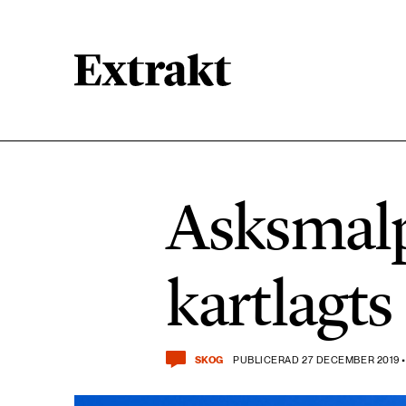
900 ARTIKLAR
Biologisk mångfald
Asksmalp
471 ARTIKLAR
Kemikalier
kartlagts
939 ARTIKLAR
Livsstil & konsumtion
SKOG
PUBLICERAD 27 DECEMBER 2019 •
360 ARTIKLAR
Social hållbarhet