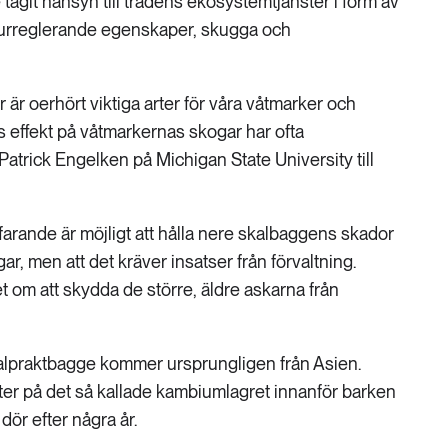
 tagit hänsyn till trädens ekosystemtjänster i form av
turreglerande egenskaper, skugga och
är oerhört viktiga arter för våra våtmarker och
effekt på våtmarkernas skogar har ofta
Patrick Engelken på Michigan State University till
tfarande är möjligt att hålla nere skalbaggens skador
r, men att det kräver insatser från förvaltning.
et om att skydda de större, äldre askarna från
praktbagge kommer ursprungligen från Asien.
ter på det så kallade kambiumlagret innanför barken
dör efter några år.