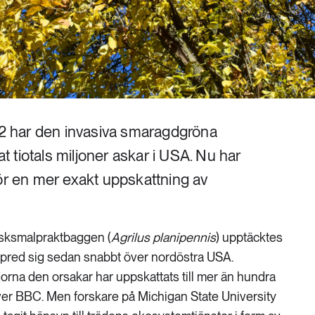
 har den invasiva smaragdgröna
 tiotals miljoner askar i USA. Nu har
för en mer exakt uppskattning av
sksmalpraktbaggen (
Agrilus planipennis
) upptäcktes
 spred sig sedan snabbt över nordöstra USA.
orna den orsakar har uppskattats till mer än hundra
iver BBC. Men forskare på Michigan State University