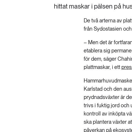
hittat maskar i pälsen på hus
De två arterna av p
från Sydostasien och
– Men det är fortfara
etablera sig permanen
för dem, säger Chahi
plattmaskar, i ett
pre
Hammarhuvudmasken hit
Karlstad och den aus
prydnadsväxter är de
trivs i fuktig jord oc
kontroll av inköpta v
ska plantera växter a
påverkan på ekosystem