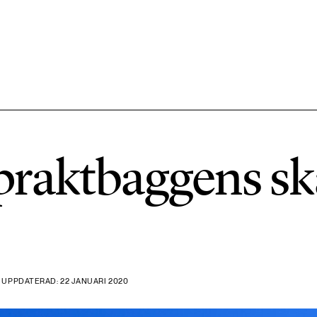
584 ARTIKLAR
Hållbara städer
raktbaggens sk
1492 ARTIKLAR
Klimat
612 ARTIKLAR
Mat & jordbruk
 UPPDATERAD: 22 JANUARI 2020
189 ARTIKLAR
Transport