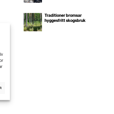
Traditioner bromsar
hyggesfritt skogsbruk
lv
or
ar
R