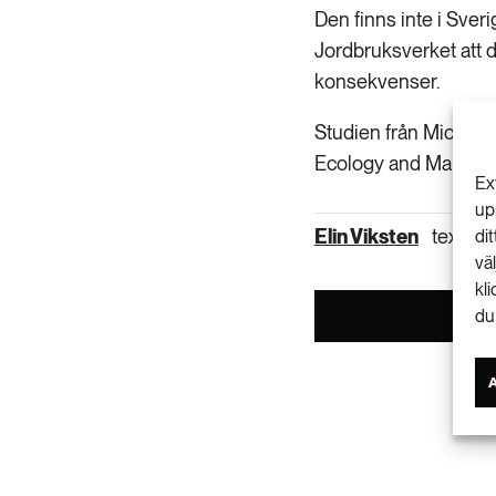
Den finns inte i Sveri
Jordbruksverket att 
konsekvenser.
Studien från Michigan
Ecology and Manage
Ex
up
Elin Viksten
text
di
vä
kl
du