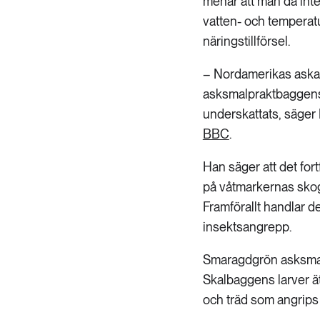
menar att man då inte
vatten- och tempera
näringstillförsel.
– Nordamerikas askar 
asksmalpraktbaggens 
underskattats, säger 
BBC
.
Han säger att det for
på våtmarkernas skoga
Framförallt handlar d
insektsangrepp.
Smaragdgrön asksmal
Skalbaggens larver ä
och träd som angrips 