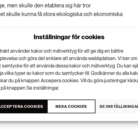
ge, men skulle den etablera sig här tror
det skulle kunna få stora ekologiska och ekonomiska
Inställningar för cookies
 State University kommer att publiceras i Forest
ment.
trakt använder kakor och mätverktyg för att ge dig en bättre
plevelse och göra det enklare att använda webbplatsen. Vi ber om
tt samtycke för att använda dessa kakor och mätverktyg. Du kan sjä
lja vilka typer av kakor som du samtycker till. Godkänner du alla kak
ickar du på knappen Accepera cookies. Vill du göra justeringar klick
 på knappen Se inställningar.
VISA KOMMENTARER (0) OCH DELA
ACCEPTERA COOKIES
NEKA COOKIES
SE INSTÄLLNINGA