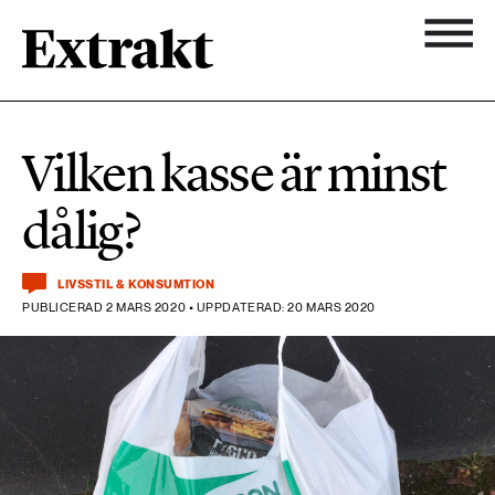
900 ARTIKLAR
Biologisk mångfald
Ämnen
Vilken kasse är minst
Biologisk mångfald
Nyhetsbrev
584 ARTIKLAR
dålig?
Hållbara städer
Hållbara städer
Om Extrakt
473 ARTIKLAR
Industri & Energi
LIVSSTIL & KONSUMTION
Industri & Energi
PUBLICERAD 2 MARS 2020 • UPPDATERAD: 20 MARS 2020
Kemikalier
471 ARTIKLAR
Klimat
Kemikalier
Landsbygd
1492 ARTIKLAR
Klimat