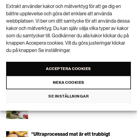
Få kunskapen, idéerna och de nya lösningarna
Extrakt använder kakor och mätverktyg för att ge dig en
Engångsplastdirektivet
för ett hållbart samhälle.
bättre upplevelse och göra det enklare att använda
webbplatsen. Vi ber om ditt samtycke för att använda dessa
EU-direktivet
om minskning av vissa
kakor och mätverktyg. Du kan själv välja vilka typer av kakor
SKICKA
plastprodukters inverkan på miljön har antagits
som du samtycker till. Godkänner du alla kakor klickar du på
och regeringen har tillsatt en utredning som ska
knappen Accepera cookies. Vill du göra justeringar klickar
Personuppgifter lagras endast för utskick av Extrakts nyhetsbrev och
du på knappen Se inställningar.
jobba med införandet av direktivet i Sverige.
information kopplat till Extrakts verksamhet. Du kan när som helst säga
Regeringen har gett Naturvårdsverket i
upp nyhetsbrevet, vilket innebär att du inte längre kommer att få några
utskick från oss.
uppdrag att bistå utredningen i vissa frågor.
ACCEPTERA COOKIES
NEKA COOKIES
Källa: Naturvårdsverket
Liknande artiklar
SE INSTÄLLNINGAR
Göteborg gör vegetariskt till standard
”Ultraprocessad mat är ett trubbigt