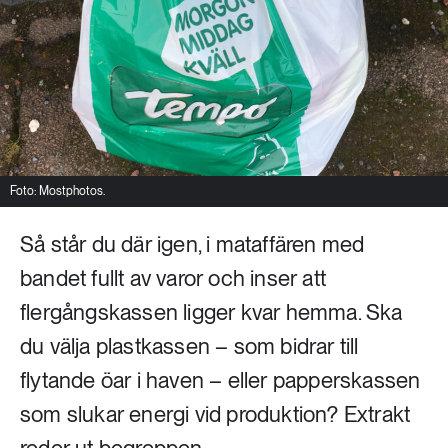
Livsstil & konsumtion
Mat & jordbruk
252 ARTIKLAR
Landsbygd
Skog
939 ARTIKLAR
Social hållbarhet
Livsstil & konsumtion
Transport
Foto: Mostphotos.
612 ARTIKLAR
Mat & jordbruk
Vatten
Så står du där igen, i mataffären med
bandet fullt av varor och inser att
262 ARTIKLAR
flergångskassen ligger kvar hemma. Ska
Skog
du välja plastkassen – som bidrar till
360 ARTIKLAR
flytande öar i haven – eller papperskassen
Social hållbarhet
som slukar energi vid produktion? Extrakt