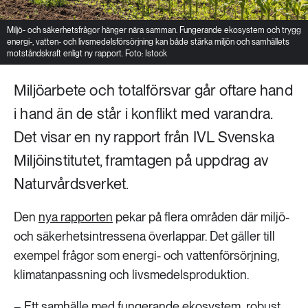
Miljö- och säkerhetsfrågor hänger nära samman. Fungerande ekosystem och trygg
energi-, vatten- och livsmedelsförsörjning kan både stärka miljön och samhällets
motståndskraft enligt ny rapport. Foto: Istock
Miljöarbete och totalförsvar går oftare hand
i hand än de står i konflikt med varandra.
Det visar en ny rapport från IVL Svenska
Miljöinstitutet, framtagen på uppdrag av
Naturvårdsverket.
Den
nya rapporten
pekar på flera områden där miljö-
och säkerhetsintressena överlappar. Det gäller till
exempel frågor som energi- och vattenförsörjning,
klimatanpassning och livsmedelsproduktion.
– Ett samhälle med fungerande ekosystem, robust