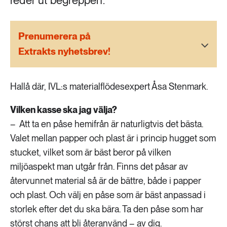
reder ut begreppen.
189 ARTIKLAR
Transport
Prenumerera på
473 ARTIKLAR
Extrakts nyhetsbrev!
Vatten
Hallå där, IVL:s materialflödesexpert Åsa Stenmark.
Vilken kasse ska jag välja?
– Att ta en påse hemifrån är naturligtvis det bästa.
Valet mellan papper och plast är i princip hugget som
stucket, vilket som är bäst beror på vilken
miljöaspekt man utgår från. Finns det påsar av
återvunnet material så är de bättre, både i papper
och plast. Och välj en påse som är bäst anpassad i
storlek efter det du ska bära. Ta den påse som har
störst chans att bli återanvänd – av dig.