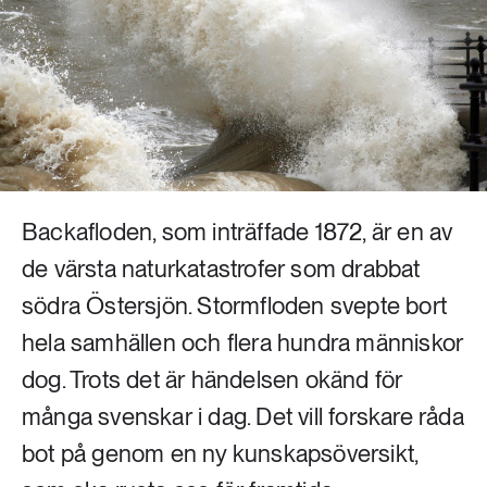
Livsstil & konsumtion
Mat & jordbruk
252 ARTIKLAR
Landsbygd
Skog
939 ARTIKLAR
Social hållbarhet
Livsstil & konsumtion
Transport
Backafloden, som inträffade 1872, är en av
612 ARTIKLAR
Mat & jordbruk
Vatten
de värsta naturkatastrofer som drabbat
södra Östersjön. Stormfloden svepte bort
262 ARTIKLAR
hela samhällen och flera hundra människor
Skog
dog. Trots det är händelsen okänd för
360 ARTIKLAR
många svenskar i dag. Det vill forskare råda
Social hållbarhet
bot på genom en ny kunskapsöversikt,