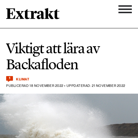
900 ARTIKLAR
Biologisk mångfald
Ämnen
Viktigt att lära av
Biologisk mångfald
Nyhetsbrev
584 ARTIKLAR
Backafloden
Hållbara städer
Hållbara städer
Om Extrakt
1
473 ARTIKLAR
Industri & Energi
KLIMAT
Industri & Energi
PUBLICERAD 18 NOVEMBER 2022 • UPPDATERAD: 21 NOVEMBER 2022
Kemikalier
471 ARTIKLAR
Klimat
Kemikalier
Landsbygd
1492 ARTIKLAR
Klimat