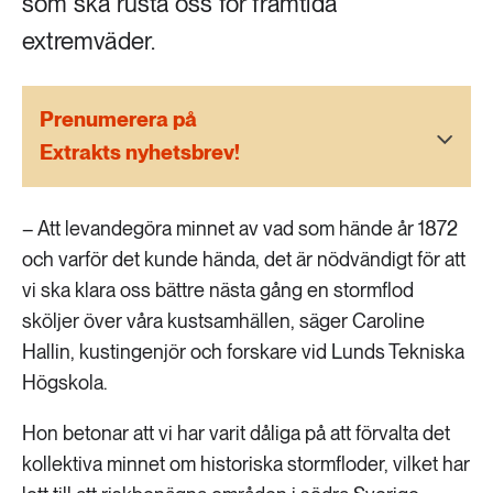
som ska rusta oss för framtida
189 ARTIKLAR
Transport
extremväder.
473 ARTIKLAR
Prenumerera på
Vatten
Extrakts nyhetsbrev!
– Att levandegöra minnet av vad som hände år 1872
och varför det kunde hända, det är nödvändigt för att
vi ska klara oss bättre nästa gång en stormflod
sköljer över våra kustsamhällen, säger Caroline
Hallin, kustingenjör och forskare vid Lunds Tekniska
Högskola.
Hon betonar att vi har varit dåliga på att förvalta det
kollektiva minnet om historiska stormfloder, vilket har