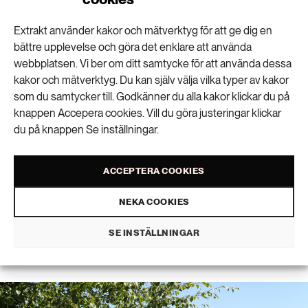
Extrakt använder kakor och mätverktyg för att ge dig en
bättre upplevelse och göra det enklare att använda
”Man kan se olja, diesel och bensin som ett
webbplatsen. Vi ber om ditt samtycke för att använda dessa
kulturarv”
kakor och mätverktyg. Du kan själv välja vilka typer av kakor
som du samtycker till. Godkänner du alla kakor klickar du på
knappen Accepera cookies. Vill du göra justeringar klickar
du på knappen Se inställningar.
Din badsjö kan ge
ACCEPTERA COOKIES
NEKA COOKIES
svalka på oväntat sätt
SE INSTÄLLNINGAR
1
KLIMAT
PUBLICERAD 18 JUNI 2026