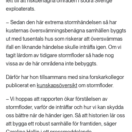
lett till att riskbenägna områden i södra Sverige
exploaterats.
– Sedan den här extrema stormhändelsen så har
kusternas översvämningsbenägna samhällen byggts
ut med tusentals hus som riskerar att översvämmas
ifall en liknande händelse skulle inträffa igen. Om vi
tagit lärdom av tidigare stormfloder så hade nog
vissa av de här områdena inte bebyggts.
Därför har hon tillsammans med sina forskarkollegor
publicerat en
kunskapsöversikt
om stormfloder.
– Vi hoppas att rapporten ökar förståelsen av
stormfloder, varför de inträffar och hur vi kan skydda
oss bättre när de händer igen. Så att historien lär oss
att bygga ett robust samhälle för framtiden, säger
Caroline Hallin i ett
pressmeddelande
.