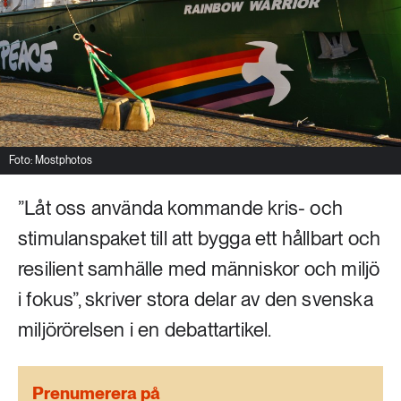
Livsstil & konsumtion
Mat & jordbruk
252 ARTIKLAR
Landsbygd
Skog
939 ARTIKLAR
Social hållbarhet
Livsstil & konsumtion
Foto: Mostphotos
Transport
612 ARTIKLAR
”Låt oss använda kommande kris- och
Mat & jordbruk
Vatten
stimulanspaket till att bygga ett hållbart och
262 ARTIKLAR
resilient samhälle med människor och miljö
Skog
i fokus”, skriver stora delar av den svenska
miljörörelsen i en debattartikel.
360 ARTIKLAR
Social hållbarhet
Prenumerera på