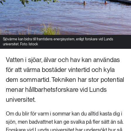
Sjövärme kan bidra till framtidens energisystem, enligt forskare vid Lunds
universitet. Foto: Istock
Vatten i sjöar, älvar och hav kan användas
för att värma bostäder vintertid och kyla
dem sommartid. Tekniken har stor potential
menar hållbarhetsforskare vid Lunds
universitet.
Om du blir för varm i sommar kan du alltid kasta dig i
sjön, men badvattnet kan ge svalka på fler sätt än så.
Forskare vid Lunds universitet har undersökt hur så