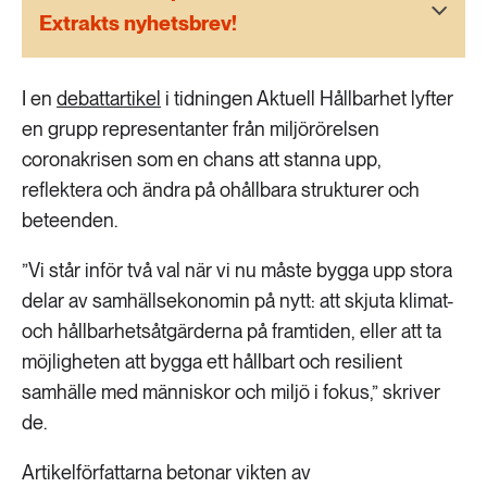
189 ARTIKLAR
Extrakts nyhetsbrev!
Transport
I en
debattartikel
473 ARTIKLAR
i tidningen Aktuell Hållbarhet lyfter
Vatten
en grupp representanter från miljörörelsen
coronakrisen som en chans att stanna upp,
reflektera och ändra på ohållbara strukturer och
beteenden.
”Vi står inför två val när vi nu måste bygga upp stora
delar av samhällsekonomin på nytt: att skjuta klimat-
och hållbarhetsåtgärderna på framtiden, eller att ta
möjligheten att bygga ett hållbart och resilient
samhälle med människor och miljö i fokus,” skriver
de.
Artikelförfattarna betonar vikten av