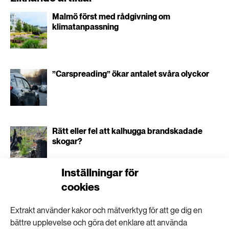
Malmö först med rådgivning om
klimatanpassning
”Carspreading” ökar antalet svåra olyckor
Rätt eller fel att kalhugga brandskadade
skogar?
Inställningar för
cookies
”Man kan se olja, diesel och bensin som ett
kulturarv”
Extrakt använder kakor och mätverktyg för att ge dig en
bättre upplevelse och göra det enklare att använda