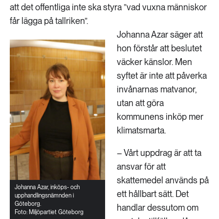
att det offentliga inte ska styra ”vad vuxna människor
får lägga på tallriken”.
Johanna Azar säger att
hon förstår att beslutet
väcker känslor. Men
syftet är inte att påverka
invånarnas matvanor,
utan att göra
kommunens inköp mer
klimatsmarta.
– Vårt uppdrag är att ta
ansvar för att
skattemedel används på
Johanna Azar, inköps- och
ett hållbart sätt. Det
upphandlingsnämnden i
Göteborg.
handlar dessutom om
Foto: Miljöpartiet Göteborg