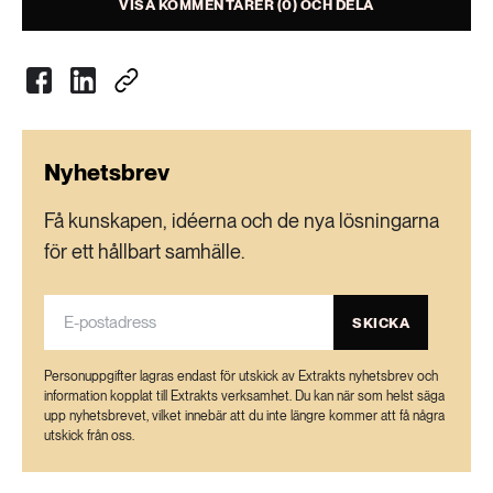
VISA KOMMENTARER (0) OCH DELA
AB, Stiftelsen Göteborgs sjukhem samt ett antal
kommunala bolag, bland andra Partillebo,
Partille Energi, Öckerö Fastighets AB och
Öckerö Rederi AB.
• Beslutet fattades av den styrande majoriteten
i Göteborg: Socialdemokraterna, Vänsterpartiet
Nyhetsbrev
och Miljöpartiet.
Få kunskapen, idéerna och de nya lösningarna
för ett hållbart samhälle.
SKICKA
Personuppgifter lagras endast för utskick av Extrakts nyhetsbrev och
information kopplat till Extrakts verksamhet. Du kan när som helst säga
upp nyhetsbrevet, vilket innebär att du inte längre kommer att få några
utskick från oss.