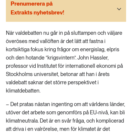
189 ARTIKLAR
Prenumerera på
Transport
Extrakts nyhetsbrev!
473 ARTIKLAR
Vatten
När valdebatten nu går in på sluttampen och väljare
överöses med vallöften är det lätt att fastna i
kortsiktiga fokus kring frågor om energislag, elpris
och den hotande ”krigsvintern”. John Hassler,
professor vid Institutet för internationell ekonomi på
Stockholms universitet, betonar att han i årets
valdebatt saknar det större perspektivet i
klimatdebatten.
– Det pratas nästan ingenting om att världens länder,
utöver det arbete som genomförs på EU-nivå, kan bli
klimatneutrala. Det är en svår fråga, och komplicerad
att driva i en valrörelse, men för klimatet är det