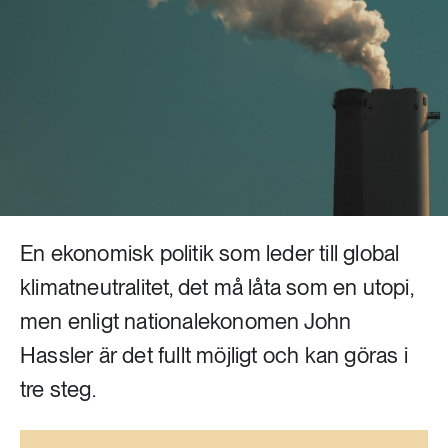
Livsstil & konsumtion
Mat & jordbruk
252 ARTIKLAR
Landsbygd
Skog
939 ARTIKLAR
Social hållbarhet
Livsstil & konsumtion
Transport
612 ARTIKLAR
Mat & jordbruk
Vatten
En ekonomisk politik som leder till global
klimatneutralitet, det må låta som en utopi,
262 ARTIKLAR
Skog
men enligt nationalekonomen John
Hassler är det fullt möjligt och kan göras i
360 ARTIKLAR
tre steg.
Social hållbarhet