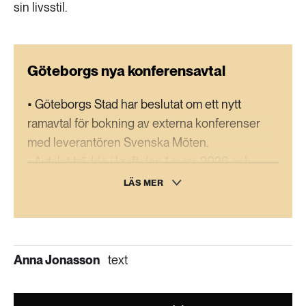
sin livsstil.
Göteborgs nya konferensavtal
• Göteborgs Stad har beslutat om ett nytt
ramavtal för bokning av externa konferenser
med leverantören Svenska Möten.
• Avtalet trädde i kraft den 1 mars 2026 och
omfattar kommunerna Göteborg, Härryda,
LÄS MER
Kungälv, Lerum, Partille, Tjörn och Öckerö.
• Avtalet gäller även för flera regionala och
kommunala verksamheter, däribland Göteborgs
Begravningssamfällighet, Göteborgsregionens
Anna Jonasson
text
Kommunalförbund, ISGR AB,
Räddningstjänsten Storgöteborg, Gryning Vård