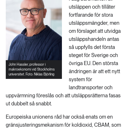
utsläppen och tillåter
fortfarande för stora
utsläppsmängder, men
om förslaget att utvidga
utsläppshandeln antas
så uppfylls det första
steget för Sverige och
övriga EU. Den största
John Hassler, professor i
makroekonomi vid Stockholms
ändringen är att ett nytt
universitet. Foto: Niklas Björling
system för
landtransporter och
uppvärmning föreslås och att utsläppsrätterna fasas
ut dubbelt så snabbt.
Europeiska unionens råd har också enats om en
gränsjusteringsmekanism för koldioxid, CBAM, som