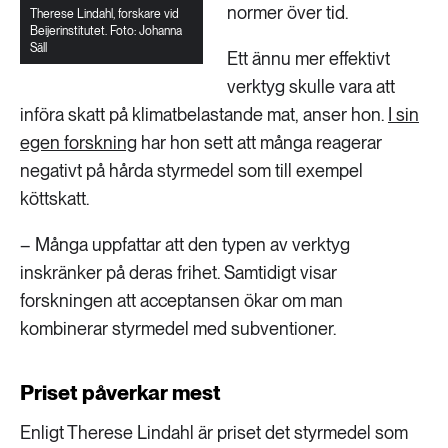
normer över tid.
Therese Lindahl, forskare vid
Beijerinstitutet. Foto: Johanna
Säll
Ett ännu mer effektivt
verktyg skulle vara att
införa skatt på klimatbelastande mat, anser hon.
I sin
egen forskning
har hon sett att många reagerar
negativt på hårda styrmedel som till exempel
köttskatt.
– Många uppfattar att den typen av verktyg
inskränker på deras frihet. Samtidigt visar
forskningen att acceptansen ökar om man
kombinerar styrmedel med subventioner.
Priset påverkar mest
Enligt Therese Lindahl är priset det styrmedel som