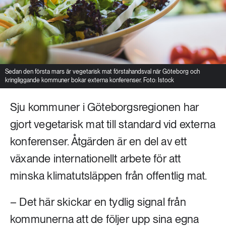
Sedan den första mars är vegetarisk mat förstahandsval när Göteborg och
kringliggande kommuner bokar externa konferenser. Foto: Istock
Sju kommuner i Göteborgsregionen har
gjort vegetarisk mat till standard vid externa
konferenser. Åtgärden är en del av ett
växande internationellt arbete för att
minska klimatutsläppen från offentlig mat.
– Det här skickar en tydlig signal från
kommunerna att de följer upp sina egna