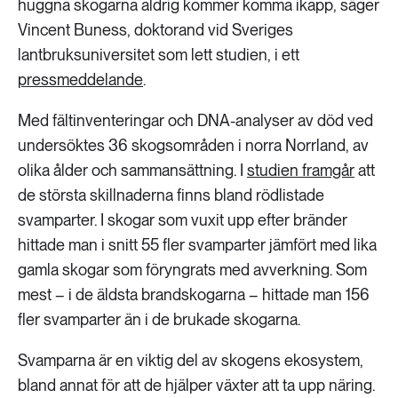
huggna skogarna aldrig kommer komma ikapp, säger
Vincent Buness, doktorand vid Sveriges
lantbruksuniversitet som lett studien, i ett
pressmeddelande
.
Med fältinventeringar och DNA-analyser av död ved
undersöktes 36 skogsområden i norra Norrland, av
olika ålder och sammansättning. I
studien framgår
att
de största skillnaderna finns bland rödlistade
svamparter. I skogar som vuxit upp efter bränder
hittade man i snitt 55 fler svamparter jämfört med lika
gamla skogar som föryngrats med avverkning. Som
mest – i de äldsta brandskogarna – hittade man 156
fler svamparter än i de brukade skogarna.
Svamparna är en viktig del av skogens ekosystem,
bland annat för att de hjälper växter att ta upp näring.