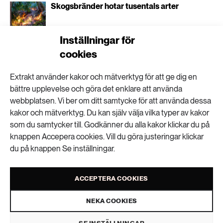
Skogsbränder hotar tusentals arter
Inställningar för
cookies
Så lär sig älgarna vägen genom skogen
Extrakt använder kakor och mätverktyg för att ge dig en
bättre upplevelse och göra det enklare att använda
webbplatsen. Vi ber om ditt samtycke för att använda dessa
kakor och mätverktyg. Du kan själv välja vilka typer av kakor
Rätt eller fel att kalhugga brandskadade
som du samtycker till. Godkänner du alla kakor klickar du på
skogar?
knappen Accepera cookies. Vill du göra justeringar klickar
du på knappen Se inställningar.
Traditioner bromsar hyggesfritt skogsbruk
ACCEPTERA COOKIES
NEKA COOKIES