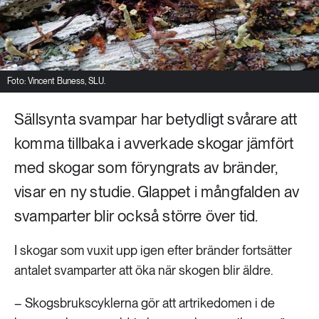
Foto: Vincent Buness, SLU.
Sällsynta svampar har betydligt svårare att
komma tillbaka i avverkade skogar jämfört
med skogar som föryngrats av bränder,
visar en ny studie. Glappet i mångfalden av
svamparter blir också större över tid.
I skogar som vuxit upp igen efter bränder fortsätter
antalet svamparter att öka när skogen blir äldre.
– Skogsbrukscyklerna gör att artrikedomen i de