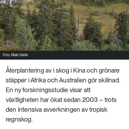
Livsstil & konsumtion
Mat & jordbruk
252 ARTIKLAR
Landsbygd
Skog
939 ARTIKLAR
Social hållbarhet
Livsstil & konsumtion
Transport
Foto: Malin Sahlin
612 ARTIKLAR
Mat & jordbruk
Vatten
Återplantering av i skog i Kina och grönare
stäpper i Afrika och Australien gör skillnad.
262 ARTIKLAR
En ny forskningsstudie visar att
Skog
växtligheten har ökat sedan 2003 – trots
360 ARTIKLAR
den intensiva avverkningen av tropisk
Social hållbarhet
regnskog.