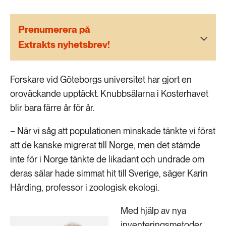
189 ARTIKLAR
Transport
Prenumerera på
Extrakts nyhetsbrev!
473 ARTIKLAR
Vatten
Forskare vid Göteborgs universitet har gjort en
oroväckande upptäckt. Knubbsälarna i Kosterhavet
blir bara färre år för år.
− När vi såg att populationen minskade tänkte vi först
att de kanske migrerat till Norge, men det stämde
inte för i Norge tänkte de likadant och undrade om
deras sälar hade simmat hit till Sverige, säger Karin
Hårding, professor i zoologisk ekologi.
Med hjälp av nya
inventeringsmetoder