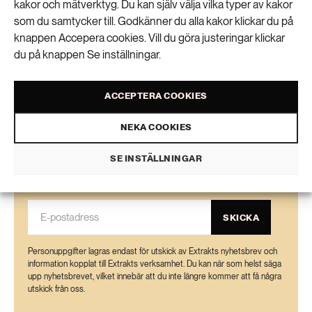
kakor och mätverktyg. Du kan själv välja vilka typer av kakor
VISA KOMMENTARER (0) OCH DELA
som du samtycker till. Godkänner du alla kakor klickar du på
knappen Accepera cookies. Vill du göra justeringar klickar
du på knappen Se inställningar.
ACCEPTERA COOKIES
Nyhetsbrev
NEKA COOKIES
Få kunskapen, idéerna och de nya lösningarna
SE INSTÄLLNINGAR
för ett hållbart samhälle.
SKICKA
Personuppgifter lagras endast för utskick av Extrakts nyhetsbrev och
information kopplat till Extrakts verksamhet. Du kan när som helst säga
upp nyhetsbrevet, vilket innebär att du inte längre kommer att få några
utskick från oss.