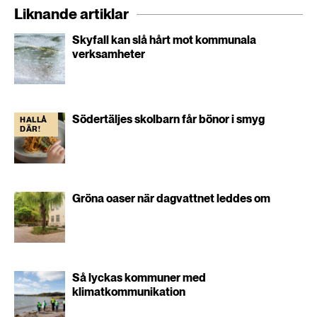
Liknande artiklar
Skyfall kan slå hårt mot kommunala
verksamheter
Södertäljes skolbarn får bönor i smyg
HALLÅ
DÄR!
Gröna oaser när dagvattnet leddes om
Så lyckas kommuner med
klimatkommunikation