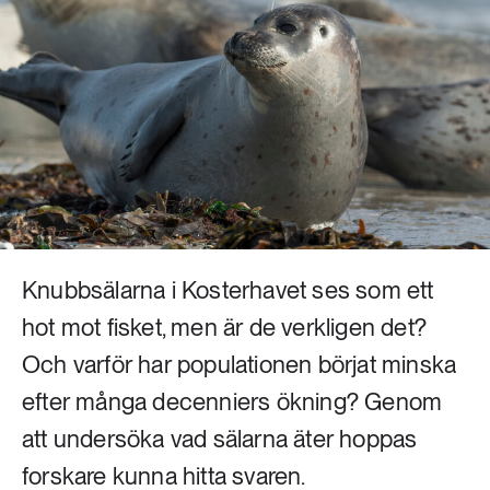
Livsstil & konsumtion
Mat & jordbruk
252 ARTIKLAR
Landsbygd
Skog
939 ARTIKLAR
Social hållbarhet
Livsstil & konsumtion
Transport
612 ARTIKLAR
Mat & jordbruk
Vatten
Knubbsälarna i Kosterhavet ses som ett
262 ARTIKLAR
hot mot fisket, men är de verkligen det?
Skog
Och varför har populationen börjat minska
efter många decenniers ökning? Genom
360 ARTIKLAR
Social hållbarhet
att undersöka vad sälarna äter hoppas
forskare kunna hitta svaren.