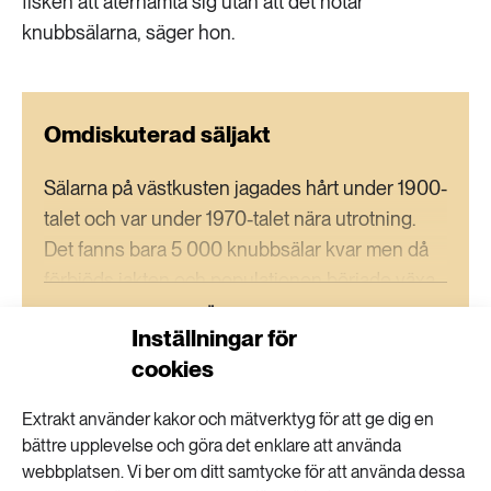
fisken att återhämta sig utan att det hotar
knubbsälarna, säger hon.
Omdiskuterad säljakt
Sälarna på västkusten jagades hårt under 1900-
talet och var under 1970-talet nära utrotning.
Det fanns bara 5 000 knubbsälar kvar men då
förbjöds jakten och populationen började växa.
LÄS MER
Idag finns det cirka 25 000 knubbsälar i hela
Inställningar för
Kattegatt och Skagerrak alla länder men den
cookies
uppåtgående kurvan har vänt nedåt.
Extrakt använder kakor och mätverktyg för att ge dig en
Charlie Olofsson
text
bättre upplevelse och göra det enklare att använda
webbplatsen. Vi ber om ditt samtycke för att använda dessa