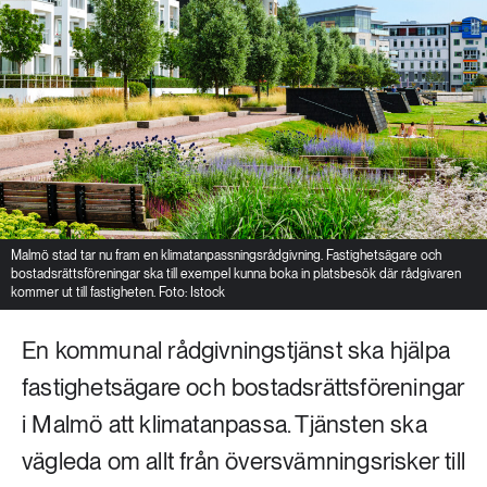
Malmö stad tar nu fram en klimatanpassningsrådgivning. Fastighetsägare och
bostadsrättsföreningar ska till exempel kunna boka in platsbesök där rådgivaren
kommer ut till fastigheten. Foto: Istock
En kommunal rådgivningstjänst ska hjälpa
fastighetsägare och bostadsrättsföreningar
i Malmö att klimatanpassa. Tjänsten ska
vägleda om allt från översvämningsrisker till