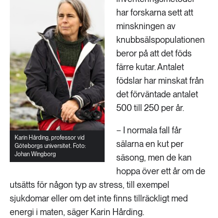
har forskarna sett att
minskningen av
knubbsälspopulationen
beror på att det föds
färre kutar. Antalet
födslar har minskat från
det förväntade antalet
500 till 250 per år.
− I normala fall får
Karin Hårding, professor vid
sälarna en kut per
Göteborgs universitet. Foto:
Johan Wingborg
säsong, men de kan
hoppa över ett år om de
utsätts för någon typ av stress, till exempel
sjukdomar eller om det inte finns tillräckligt med
energi i maten, säger Karin Hårding.