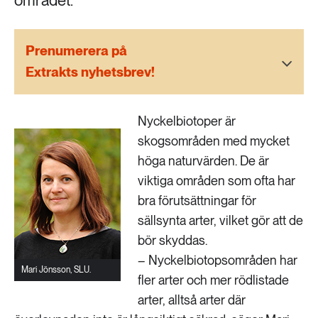
området.
189 ARTIKLAR
Transport
Prenumerera på
473 ARTIKLAR
Extrakts nyhetsbrev!
Vatten
Nyckelbiotoper är
skogsområden med mycket
höga naturvärden. De är
viktiga områden som ofta har
bra förutsättningar för
sällsynta arter, vilket gör att de
bör skyddas.
– Nyckelbiotopsområden har
Mari Jönsson, SLU.
fler arter och mer rödlistade
arter, alltså arter där