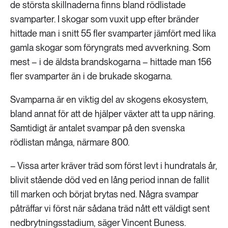
de största skillnaderna finns bland rödlistade
svamparter. I skogar som vuxit upp efter bränder
hittade man i snitt 55 fler svamparter jämfört med lika
gamla skogar som föryngrats med avverkning. Som
mest – i de äldsta brandskogarna – hittade man 156
fler svamparter än i de brukade skogarna.
Svamparna är en viktig del av skogens ekosystem,
bland annat för att de hjälper växter att ta upp näring.
Samtidigt är antalet svampar på den svenska
rödlistan många, närmare 800.
– Vissa arter kräver träd som först levt i hundratals år,
blivit stående död ved en lång period innan de fallit
till marken och börjat brytas ned. Några svampar
påträffar vi först när sådana träd nått ett väldigt sent
nedbrytningsstadium, säger Vincent Buness.