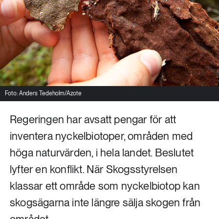
Livsstil & konsumtion
Mat & jordbruk
252 ARTIKLAR
Landsbygd
Skog
939 ARTIKLAR
Social hållbarhet
Livsstil & konsumtion
Transport
Foto: Anders Tedeholm/Azote
612 ARTIKLAR
Mat & jordbruk
Vatten
Regeringen har avsatt pengar för att
inventera nyckelbiotoper, områden med
262 ARTIKLAR
höga naturvärden, i hela landet. Beslutet
Skog
lyfter en konflikt. När Skogsstyrelsen
360 ARTIKLAR
klassar ett område som nyckelbiotop kan
Social hållbarhet
skogsägarna inte längre sälja skogen från