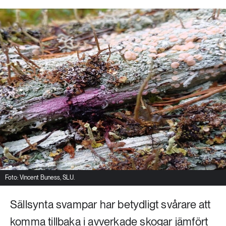
Foto: Vincent Buness, SLU.
Sällsynta svampar har betydligt svårare att
komma tillbaka i avverkade skogar jämfört