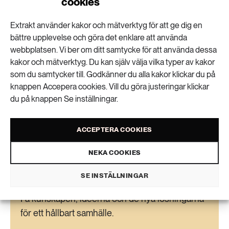
cookies
brukningsenheter kan erbjudas områdesskydd,
Extrakt använder kakor och mätverktyg för att ge dig en
säger Johan Wester.
bättre upplevelse och göra det enklare att använda
webbplatsen. Vi ber om ditt samtycke för att använda dessa
Beatrice Rindevall
kakor och mätverktyg. Du kan själv välja vilka typer av kakor
som du samtycker till. Godkänner du alla kakor klickar du på
knappen Accepera cookies. Vill du göra justeringar klickar
du på knappen Se inställningar.
VISA KOMMENTARER (6) OCH DELA
ACCEPTERA COOKIES
NEKA COOKIES
Nyhetsbrev
SE INSTÄLLNINGAR
Få kunskapen, idéerna och de nya lösningarna
för ett hållbart samhälle.