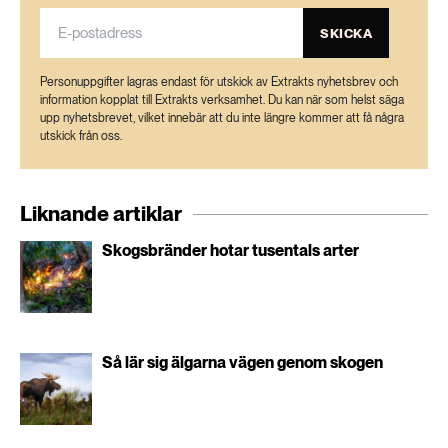
SKICKA
Personuppgifter lagras endast för utskick av Extrakts nyhetsbrev och
information kopplat till Extrakts verksamhet. Du kan när som helst säga
upp nyhetsbrevet, vilket innebär att du inte längre kommer att få några
utskick från oss.
Liknande artiklar
Skogsbränder hotar tusentals arter
Så lär sig älgarna vägen genom skogen