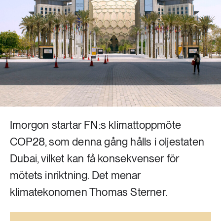
Livsstil & konsumtion
Mat & jordbruk
252 ARTIKLAR
Landsbygd
Skog
939 ARTIKLAR
Social hållbarhet
Livsstil & konsumtion
Transport
612 ARTIKLAR
Mat & jordbruk
Vatten
Imorgon startar FN:s klimattoppmöte
COP28, som denna gång hålls i oljestaten
262 ARTIKLAR
Skog
Dubai, vilket kan få konsekvenser för
mötets inriktning. Det menar
360 ARTIKLAR
klimatekonomen Thomas Sterner.
Social hållbarhet