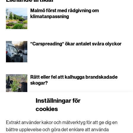
Malmö först med rådgivning om
klimatanpassning
”Carspreading” ökar antalet svåra olyckor
Rätt eller fel att kalhugga brandskadade
skogar?
Inställningar för
cookies
”Man kan se olja, diesel och bensin som ett
kulturarv”
Extrakt använder kakor och mätverktyg för att ge dig en
bättre upplevelse och göra det enklare att använda