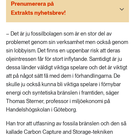
189 ARTIKLAR
Prenumerera på
Transport
Extrakts nyhetsbrev!
473 ARTIKLAR
Vatten
– Det är ju fossilbolagen som är en stor del av
problemet genom sin verksamhet men också genom
sin lobbyism. Det finns en uppenbar risk att deras
oljeintressen får för stort inflytande. Samtidigt är ju
dessa länder väldigt viktiga spelare och det är viktigt
att på något sätt få med dem i förhandlingarna. De
skulle ju också kunna bli viktiga spelare i förnybar
energi och syntetiska bränslen i framtiden, säger
Thomas Sterner, professor i miljöekonomi på
Handelshögskolan i Göteborg.
Han tror att utfasning av fossila bränslen och den så
kallade Carbon Capture and Storage-tekniken