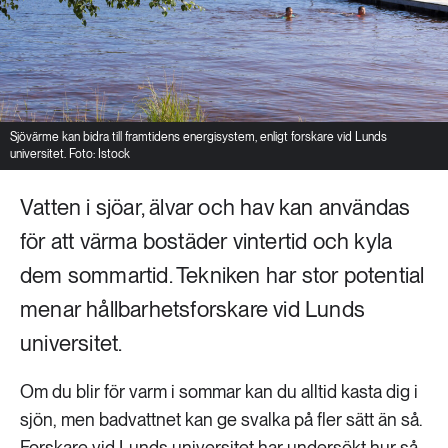
Sjövärme kan bidra till framtidens energisystem, enligt forskare vid Lunds
universitet. Foto: Istock
Vatten i sjöar, älvar och hav kan användas
för att värma bostäder vintertid och kyla
dem sommartid. Tekniken har stor potential
menar hållbarhetsforskare vid Lunds
universitet.
Om du blir för varm i sommar kan du alltid kasta dig i
sjön, men badvattnet kan ge svalka på fler sätt än så.
Forskare vid Lunds universitet har undersökt hur så