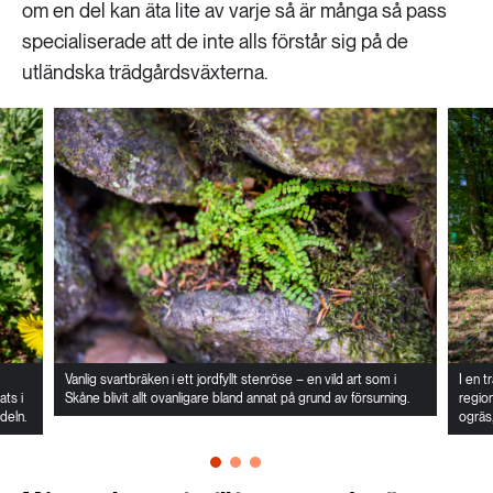
om en del kan äta lite av varje så är många så pass
specialiserade att de inte alls förstår sig på de
utländska trädgårdsväxterna.
Vanlig svartbräken i ett jordfyllt stenröse – en vild art som i
I en t
ats i
Skåne blivit allt ovanligare bland annat på grund av försurning.
region
deln.
ogräs,