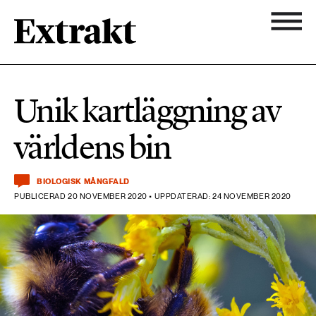
900 ARTIKLAR
Biologisk mångfald
Ämnen
Unik kartläggning av
Biologisk mångfald
Nyhetsbrev
584 ARTIKLAR
världens bin
Hållbara städer
Hållbara städer
Om Extrakt
473 ARTIKLAR
Industri & Energi
BIOLOGISK MÅNGFALD
Industri & Energi
PUBLICERAD 20 NOVEMBER 2020 • UPPDATERAD: 24 NOVEMBER 2020
Kemikalier
471 ARTIKLAR
Klimat
Kemikalier
Landsbygd
1492 ARTIKLAR
Klimat