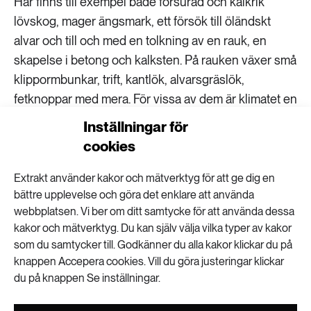
Här finns till exempel både försurad och kalkrik
lövskog, mager ängsmark, ett försök till öländskt
alvar och till och med en tolkning av en rauk, en
skapelse i betong och kalksten. På rauken växer små
klippormbunkar, trift, kantlök, alvarsgräslök,
fetknoppar med mera. För vissa av dem är klimatet en
utmaning men mjältbräken och kalksvartbräken – två
Inställningar för
svårflörtade ormbunkar – har i alla fall överlevt två
cookies
vintrar.
Extrakt använder kakor och mätverktyg för att ge dig en
bättre upplevelse och göra det enklare att använda
webbplatsen. Vi ber om ditt samtycke för att använda dessa
kakor och mätverktyg. Du kan själv välja vilka typer av kakor
som du samtycker till. Godkänner du alla kakor klickar du på
knappen Accepera cookies. Vill du göra justeringar klickar
du på knappen Se inställningar.