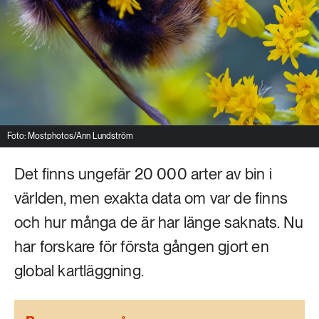
Livsstil & konsumtion
Mat & jordbruk
252 ARTIKLAR
Landsbygd
Skog
939 ARTIKLAR
Social hållbarhet
Livsstil & konsumtion
Transport
Foto: Mostphotos/Ann Lundström
612 ARTIKLAR
Mat & jordbruk
Vatten
Det finns ungefär 20 000 arter av bin i
världen, men exakta data om var de finns
262 ARTIKLAR
och hur många de är har länge saknats. Nu
Skog
har forskare för första gången gjort en
360 ARTIKLAR
global kartläggning.
Social hållbarhet