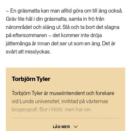
– En gräsmatta kan man alltid göra om till äng också.
Gräv lite hål i din gräsmatta, samla in frö från
närområdet och släng ut. Slå och ta bort det slagna
på eftersommaren – det kommer inte dröja
jättemånga år innan det ser ut som en äng. Det är
svårt att misslyckas.
Torbjörn Tyler
Torbjörn Tyler är museiintendent och forskare
vid Lunds universitet, inriktad på växternas
biogeografi. Bor i Höör, men har sin
sommarstuga och sin samling av vilda växter
söder om Hässleholm.
LÄS MER