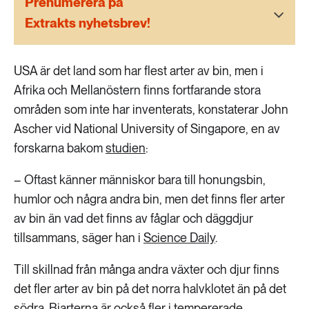
Prenumerera på
189 ARTIKLAR
Transport
Extrakts nyhetsbrev!
473 ARTIKLAR
USA är det land som har flest arter av bin, men i
Vatten
Afrika och Mellanöstern finns fortfarande stora
områden som inte har inventerats, konstaterar John
Ascher vid National University of Singapore, en av
forskarna bakom
studien
:
– Oftast känner människor bara till honungsbin,
humlor och några andra bin, men det finns fler arter
av bin än vad det finns av fåglar och däggdjur
tillsammans, säger han i
Science Daily
.
Till skillnad från många andra växter och djur finns
det fler arter av bin på det norra halvklotet än på det
södra. Biarterna är också fler i tempererade