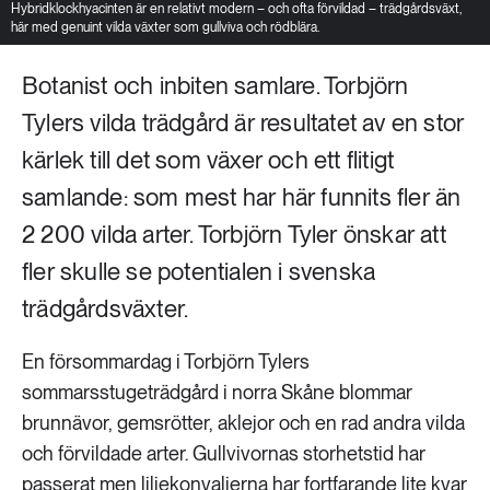
Hybridklockhyacinten är en relativt modern – och ofta förvildad – trädgårdsväxt,
här med genuint vilda växter som gullviva och rödblära.
Botanist och inbiten samlare. Torbjörn
Tylers vilda trädgård är resultatet av en stor
kärlek till det som växer och ett flitigt
samlande: som mest har här funnits fler än
2 200 vilda arter. Torbjörn Tyler önskar att
fler skulle se potentialen i svenska
trädgårdsväxter.
En försommardag i Torbjörn Tylers
sommarsstugeträdgård i norra Skåne blommar
brunnävor, gemsrötter, aklejor och en rad andra vilda
och förvildade arter. Gullvivornas storhetstid har
passerat men liljekonvaljerna har fortfarande lite kvar