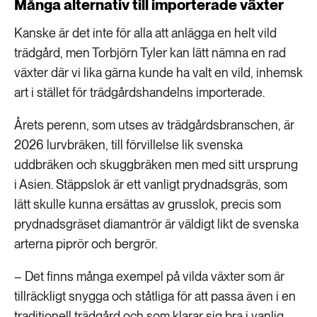
Många alternativ till importerade växter
Kanske är det inte för alla att anlägga en helt vild
trädgård, men Torbjörn Tyler kan lätt nämna en rad
växter där vi lika gärna kunde ha valt en vild, inhemsk
art i stället för trädgårdshandelns importerade.
Årets perenn, som utses av trädgårdsbranschen, är
2026 lurvbräken, till förvillelse lik svenska
uddbräken och skuggbräken men med sitt ursprung
i Asien. Stäppslok är ett vanligt prydnadsgräs, som
lätt skulle kunna ersättas av grusslok, precis som
prydnadsgräset diamantrör är väldigt likt de svenska
arterna piprör och bergrör.
– Det finns många exempel på vilda växter som är
tillräckligt snygga och ståtliga för att passa även i en
traditionell trädgård och som klarar sig bra i vanlig