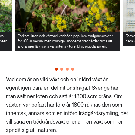
ivs
Parksmultron och vårtörel var båda populära trädgårdsväxter
Torbjö
äxter
för 100 år sedan, men ovanliga i moderna trädgårdar trots att
dem va
andra, mer långväga varianter av törel blivit populära igen.
Vad som är en vild växt och en införd växt är
egentligen bara en definitionsfråga. I Sverige har
man satt ner foten och satt år 1800 som gräns. Om
växten var bofast här före år 1800 räknas den som
inhemsk, annars som en införd trädgårdsrymling, det
vill säga en trädgårdsväxt eller annan växt som har
spridit sig ut i naturen.