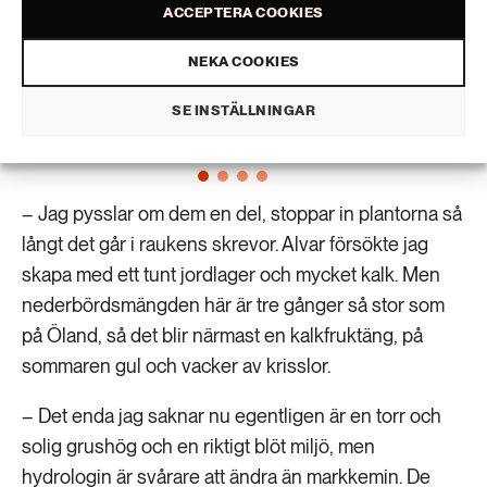
ACCEPTERA COOKIES
NEKA COOKIES
ldrig
Torbjörn Tylers sommarstugeträdgård har haft stor betydelse
Smörbo
för hans arbete på Lunds universitet. Här har han lärt sig
hela S
identifiera i princip alla de växter som finns i regionen, och fler
SE INSTÄLLNINGAR
trädgå
därtill.
släkti
– Jag pysslar om dem en del, stoppar in plantorna så
långt det går i raukens skrevor. Alvar försökte jag
skapa med ett tunt jordlager och mycket kalk. Men
nederbördsmängden här är tre gånger så stor som
på Öland, så det blir närmast en kalkfruktäng, på
sommaren gul och vacker av krisslor.
– Det enda jag saknar nu egentligen är en torr och
solig grushög och en riktigt blöt miljö, men
hydrologin är svårare att ändra än markkemin. De