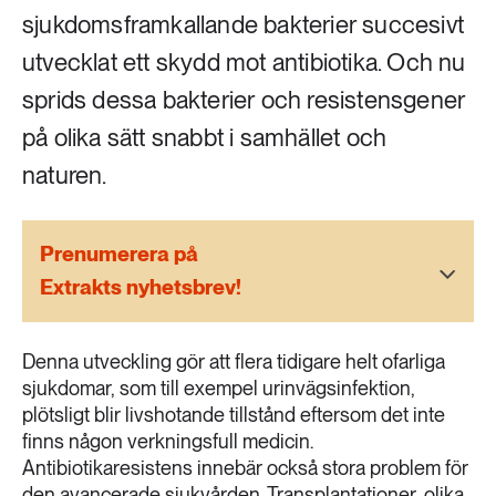
189 ARTIKLAR
sjukdomsframkallande bakterier succesivt
Transport
utvecklat ett skydd mot antibiotika. Och nu
sprids dessa bakterier och resistensgener
473 ARTIKLAR
Vatten
på olika sätt snabbt i samhället och
naturen.
Prenumerera på
Extrakts nyhetsbrev!
Denna utveckling gör att flera tidigare helt ofarliga
sjukdomar, som till exempel urinvägsinfektion,
plötsligt blir livshotande tillstånd eftersom det inte
finns någon verkningsfull medicin.
Antibiotikaresistens innebär också stora problem för
den avancerade sjukvården. Transplantationer, olika