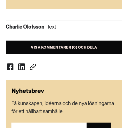
både för människor och miljö.
TFA är PFAS-ämnen som bland annat kan bildas
vid nedbrytning av vissa växtskyddsmedel. De
Charlie Olofsson
text
löser sig lätt i vatten och ansamlas i
grundvatten. De är extremt långlivade och bryts
aldrig ner i naturen.
VISA KOMMENTARER (0) OCH DELA
Källa:
Kemikalieinspektionen
Nyhetsbrev
Få kunskapen, idéerna och de nya lösningarna
för ett hållbart samhälle.