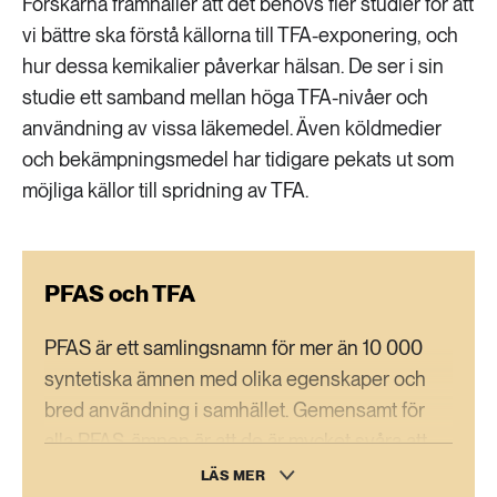
Forskarna framhåller att det behövs fler studier för att
vi bättre ska förstå källorna till TFA-exponering, och
hur dessa kemikalier påverkar hälsan. De ser i sin
studie ett samband mellan höga TFA-nivåer och
användning av vissa läkemedel. Även köldmedier
och bekämpningsmedel har tidigare pekats ut som
möjliga källor till spridning av TFA.
PFAS och TFA
PFAS är ett samlingsnamn för mer än 10 000
syntetiska ämnen med olika egenskaper och
bred användning i samhället. Gemensamt för
alla PFAS-ämnen är att de är mycket svåra att
bryta ner, och vissa kan ha skadliga effekter
LÄS MER