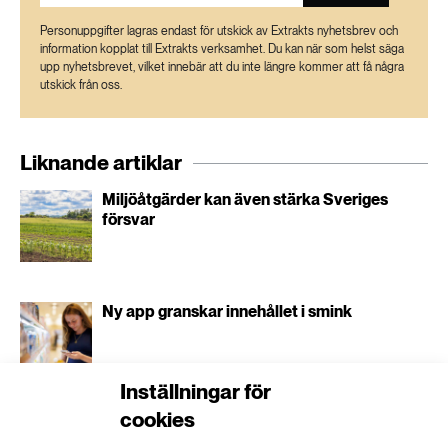
Personuppgifter lagras endast för utskick av Extrakts nyhetsbrev och
information kopplat till Extrakts verksamhet. Du kan när som helst säga
upp nyhetsbrevet, vilket innebär att du inte längre kommer att få några
utskick från oss.
Liknande artiklar
Miljöåtgärder kan även stärka Sveriges
försvar
Ny app granskar innehållet i smink
Inställningar för
cookies
Nytt verktyg visar olika effekter av
stadsplanering