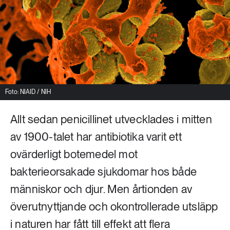
Livsstil & konsumtion
Mat & jordbruk
252 ARTIKLAR
Landsbygd
Skog
939 ARTIKLAR
Social hållbarhet
Livsstil & konsumtion
Foto: NIAID / NIH
Transport
612 ARTIKLAR
Allt sedan penicillinet utvecklades i mitten
Mat & jordbruk
Vatten
av 1900-talet har antibiotika varit ett
262 ARTIKLAR
ovärderligt botemedel mot
Skog
bakterieorsakade sjukdomar hos både
människor och djur. Men årtionden av
360 ARTIKLAR
Social hållbarhet
överutnyttjande och okontrollerade utsläpp
i naturen har fått till effekt att flera