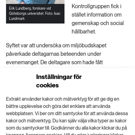
Kontrollgruppen fick i
Erik Lundberg, forskare vid
Göteborgs universitet. Foto: Isac
stället information om
Lundmark
gemenskap och social
hållbarhet.
Syftet var att undersöka om miljöbudskapet
påverkade deltagarnas beteenden under
evenemanget. De deltagare som hade fått
miljöinformationen uppfattade arrangören som mer
Inställningar för
miljömedveten än de som inte fått budskapet.
cookies
Däremot gjorde de inte fler hållbara val under själva
evenemanget, utan de personer som redan hade
Extrakt använder kakor och mätverktyg för att ge dig en
hållbara vanor tenderade också att bete sig mer
bättre upplevelse och göra det enklare att använda
hållbart under tävlingen.
webbplatsen. Vi ber om ditt samtycke för att använda dessa
kakor och mätverktyg. Du kan själv välja vilka typer av kakor
– En anledning till resultatet kan vara att deltagarna
som du samtycker till. Godkänner du alla kakor klickar du på