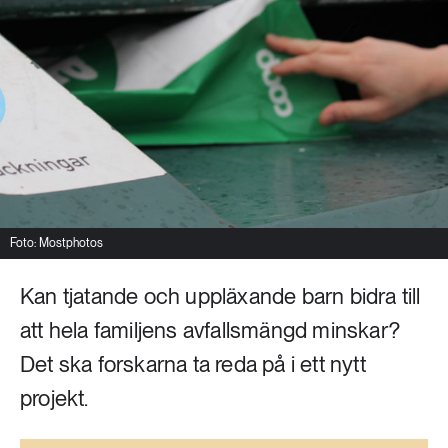
Livsstil & konsumtion
Mat & jordbruk
252 ARTIKLAR
Landsbygd
Skog
939 ARTIKLAR
Social hållbarhet
Livsstil & konsumtion
Transport
612 ARTIKLAR
Mat & jordbruk
Vatten
Foto: Mostphotos
Kan tjatande och uppläxande barn bidra till
262 ARTIKLAR
Skog
att hela familjens avfallsmängd minskar?
Det ska forskarna ta reda på i ett nytt
360 ARTIKLAR
Social hållbarhet
projekt.