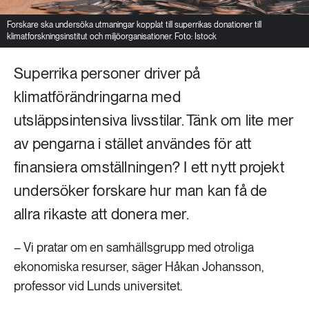
Forskare ska undersöka utmaningar kopplat till superrikas donationer till
klimatforskningsinstitut och miljöorganisationer. Foto: Istock
Superrika personer driver på
klimatförändringarna med
utsläppsintensiva livsstilar. Tänk om lite mer
av pengarna i stället användes för att
finansiera omställningen? I ett nytt projekt
undersöker forskare hur man kan få de
allra rikaste att donera mer.
– Vi pratar om en samhällsgrupp med otroliga
ekonomiska resurser, säger Håkan Johansson,
professor vid Lunds universitet.