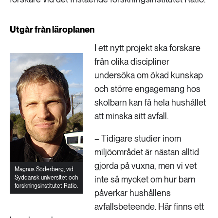
Utgår från läroplanen
I ett nytt projekt ska forskare
från olika discipliner
undersöka om ökad kunskap
och större engagemang hos
skolbarn kan få hela hushållet
att minska sitt avfall.
– Tidigare studier inom
miljöområdet är nästan alltid
gjorda på vuxna, men vi vet
Magnus Söderberg, vid
Syddansk universitet och
inte så mycket om hur barn
forskningsinstitutet Ratio.
påverkar hushållens
avfallsbeteende. Här finns ett