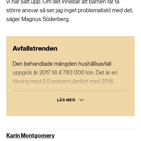
vi har satt upp. Om det innebär att barnen får ta
större ansvar så ser jag inget problematiskt med det,
säger Magnus Söderberg.
Avfallstrenden
Den behandlade mängden hushållsavfall
uppgick år 2017 till 4 783 000 ton. Det är en
ökning med 2,5 procent jämfört med 2016.
Utslaget på hela befolkningen gav varje svensk
upphov till 473 kg hushållsavfall 2017, att
LÄS MER
jämföra med 467 kg per person 2016.
Det är svårt att jämföra statistiken inom EU
eftersom länderna tillämpar olika begrepp och
Karin Montgomery
mätmetoder. Den senaste statistiken, som avser