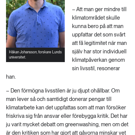
– Att man ger mindre till
klimatområdet skulle
kunna bero på att man
uppfattar det som svårt
att få legitimitet när man
själv har stor individuell
Håkan Johansson, forskare Lunds
universitet.
klimatpåverkan genom
sin livsstil, resonerar
han.
– Den förmögna livsstilen är ju djupt ohållbar. Om
man lever så och samtidigt donerar pengar till
klimatarbete kan det uppfattas som att man försöker
friskriva sig från ansvar eller förebygga kritik. Det har
ju varit mycket debatt om greenwashing, men om det
är den kritiken som har gjort att gåvorna minskar vet