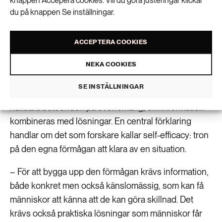
inte haft möjlighet att bete sig mer hållbart under
knappen Accepera cookies. Vill du göra justeringar klickar
du på knappen Se inställningar.
evenemanget. Det kanske inte fanns förutsättningar
att kunna resa hållbart, göra andra matval och sortera
sopor till exempel.
ACCEPTERA COOKIES
NEKA COOKIES
Information kombinerat med lösningar
SE INSTÄLLNINGAR
Men det går enligt Erik Lundberg att uppmuntra till
hållbara beteenden på evenemang, om information
kombineras med lösningar. En central förklaring
handlar om det som forskare kallar self-efficacy: tron
på den egna förmågan att klara av en situation.
– För att bygga upp den förmågan krävs information,
både konkret men också känslomässig, som kan få
människor att känna att de kan göra skillnad. Det
krävs också praktiska lösningar som människor får