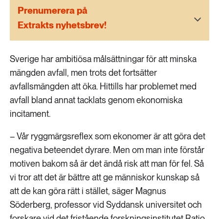
189 ARTIKLAR
Prenumerera på
Transport
Extrakts nyhetsbrev!
473 ARTIKLAR
Vatten
Sverige har ambitiösa målsättningar för att minska
mängden avfall, men trots det fortsätter
avfallsmängden att öka. Hittills har problemet med
avfall bland annat tacklats genom ekonomiska
incitament.
– Vår ryggmärgsreflex som ekonomer är att göra det
negativa beteendet dyrare. Men om man inte förstår
motiven bakom så är det ändå risk att man för fel. Så
vi tror att det är bättre att ge människor kunskap så
att de kan göra rätt i stället, säger Magnus
Söderberg, professor vid Syddansk universitet och
forskare vid det fristående forskningsinstitutet Ratio.