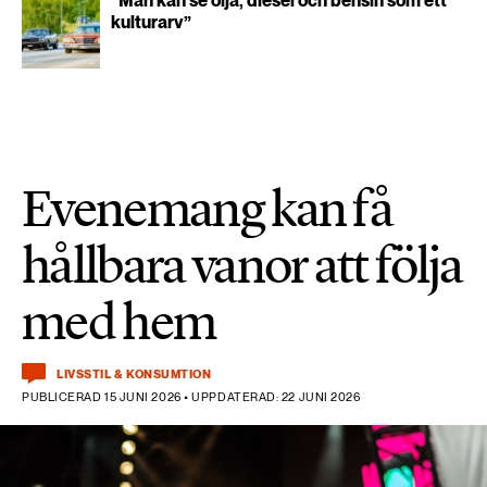
”Man kan se olja, diesel och bensin som ett
kulturarv”
Evenemang kan få
hållbara vanor att följa
med hem
LIVSSTIL & KONSUMTION
PUBLICERAD 15 JUNI 2026 • UPPDATERAD: 22 JUNI 2026