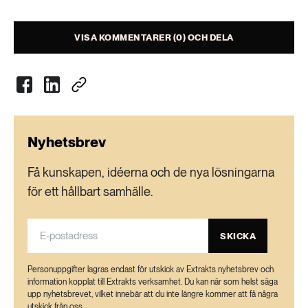
2016, visar att mängden hushållsavfall i EU då
uppgick till 480 kg per person, utslaget på hela
VISA KOMMENTARER (0) OCH DELA
befolkningen.
Källa: Svensk avfallshantering 2018 – Avfall
Sverige
Nyhetsbrev
Få kunskapen, idéerna och de nya lösningarna
för ett hållbart samhälle.
SKICKA
Personuppgifter lagras endast för utskick av Extrakts nyhetsbrev och
information kopplat till Extrakts verksamhet. Du kan när som helst säga
upp nyhetsbrevet, vilket innebär att du inte längre kommer att få några
utskick från oss.