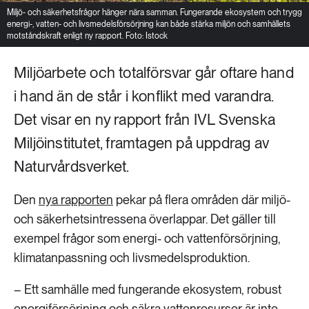
Miljö- och säkerhetsfrågor hänger nära samman. Fungerande ekosystem och trygg
energi-, vatten- och livsmedelsförsörjning kan både stärka miljön och samhällets
motståndskraft enligt ny rapport. Foto: Istock
Miljöarbete och totalförsvar går oftare hand
i hand än de står i konflikt med varandra.
Det visar en ny rapport från IVL Svenska
Miljöinstitutet, framtagen på uppdrag av
Naturvårdsverket.
Den
nya rapporten
pekar på flera områden där miljö-
och säkerhetsintressena överlappar. Det gäller till
exempel frågor som energi- och vattenförsörjning,
klimatanpassning och livsmedelsproduktion.
– Ett samhälle med fungerande ekosystem, robust
energiförsörjning och säkra vattenresurser är inte