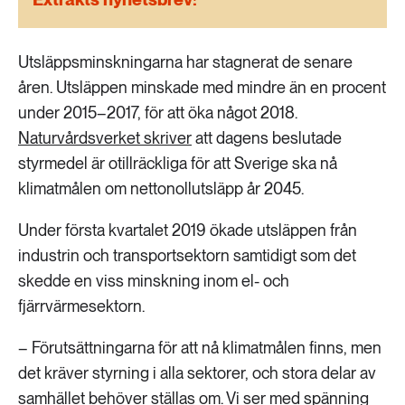
189 ARTIKLAR
Transport
Utsläppsminskningarna har stagnerat de senare
473 ARTIKLAR
åren. Utsläppen minskade med mindre än en procent
Vatten
under 2015–2017, för att öka något 2018.
Naturvårdsverket skriver
att dagens beslutade
styrmedel är otillräckliga för att Sverige ska nå
klimatmålen om nettonollutsläpp år 2045.
Under första kvartalet 2019 ökade utsläppen från
industrin och transportsektorn samtidigt som det
skedde en viss minskning inom el- och
fjärrvärmesektorn.
– Förutsättningarna för att nå klimatmålen finns, men
det kräver styrning i alla sektorer, och stora delar av
samhället behöver ställas om. Vi ser med spänning