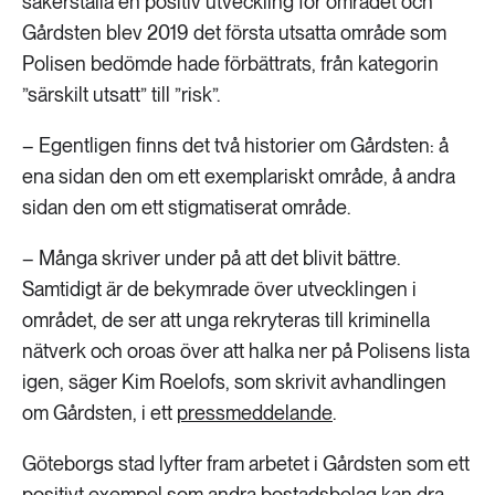
säkerställa en positiv utveckling för området och
Gårdsten blev 2019 det första utsatta område som
Polisen bedömde hade förbättrats, från kategorin
”särskilt utsatt” till ”risk”.
– Egentligen finns det två historier om Gårdsten: å
ena sidan den om ett exemplariskt område, å andra
sidan den om ett stigmatiserat område.
– Många skriver under på att det blivit bättre.
Samtidigt är de bekymrade över utvecklingen i
området, de ser att unga rekryteras till kriminella
nätverk och oroas över att halka ner på Polisens lista
igen, säger Kim Roelofs, som skrivit avhandlingen
om Gårdsten, i ett
pressmeddelande
.
Göteborgs stad lyfter fram arbetet i Gårdsten som ett
positivt exempel som andra bostadsbolag kan dra