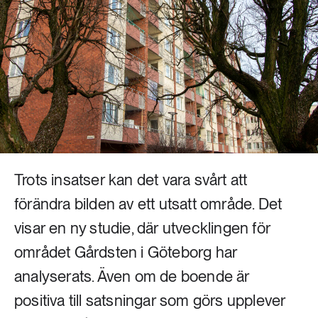
Livsstil & konsumtion
Mat & jordbruk
252 ARTIKLAR
Landsbygd
Skog
939 ARTIKLAR
Social hållbarhet
Livsstil & konsumtion
Transport
612 ARTIKLAR
Mat & jordbruk
Vatten
Trots insatser kan det vara svårt att
förändra bilden av ett utsatt område. Det
262 ARTIKLAR
Skog
visar en ny studie, där utvecklingen för
området Gårdsten i Göteborg har
360 ARTIKLAR
analyserats. Även om de boende är
Social hållbarhet
positiva till satsningar som görs upplever