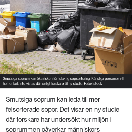
Smutsiga soprum kan öka risken för felaktig sopsortering. Känsliga personer vill
helt enkelt inte vistas där, enligt forskare till ny studie. Foto: Istock
Smutsiga soprum kan leda till mer
felsorterade sopor. Det visar en ny studie
där forskare har undersökt hur miljön i
soprummen påverkar människors