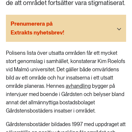
de att området fortsätter vara stigmatiserat.
189 ARTIKLAR
Transport
Prenumerera på
473 ARTIKLAR
Vatten
Extrakts nyhetsbrev!
Polisens lista över utsatta områden får ett mycket
stort genomslag i samhället, konstaterar Kim Roelofs
vid Malmö universitet. Det gäller både omvärldens
bild av ett område och hur insatserna i ett utsatt
område planeras. Hennes
avhandling
bygger på
intervjuer med boende i Gårdsten och belyser bland
annat det allmännyttiga bostadsbolaget
Gårdstensbostäders insatser i området.
Gårdstensbostäder bildades 1997 med uppdraget att