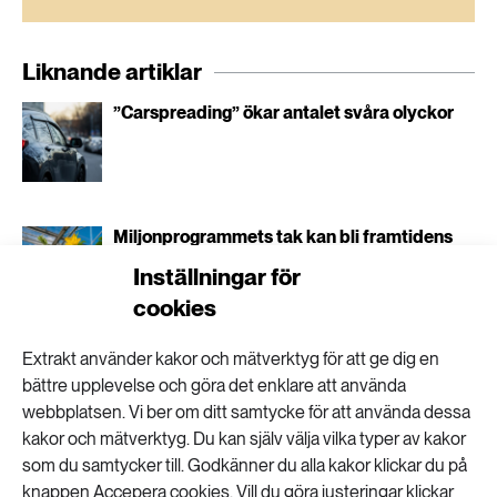
Liknande artiklar
”Carspreading” ökar antalet svåra olyckor
Miljonprogrammets tak kan bli framtidens
växthus
Inställningar för
cookies
Extrakt använder kakor och mätverktyg för att ge dig en
“Utan fröer blir det inga grönsaker”
bättre upplevelse och göra det enklare att använda
webbplatsen. Vi ber om ditt samtycke för att använda dessa
kakor och mätverktyg. Du kan själv välja vilka typer av kakor
som du samtycker till. Godkänner du alla kakor klickar du på
Malmö först med rådgivning om
knappen Accepera cookies. Vill du göra justeringar klickar