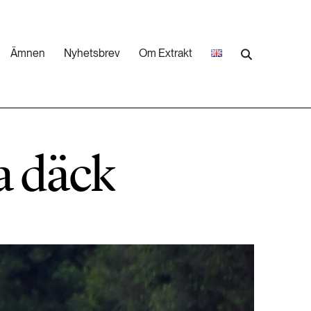
Ämnen
Nyhetsbrev
Om Extrakt
473 ARTIKLAR
Industri & Energi
ga däck
252 ARTIKLAR
Landsbygd
262 ARTIKLAR
Skog
473 ARTIKLAR
Vatten