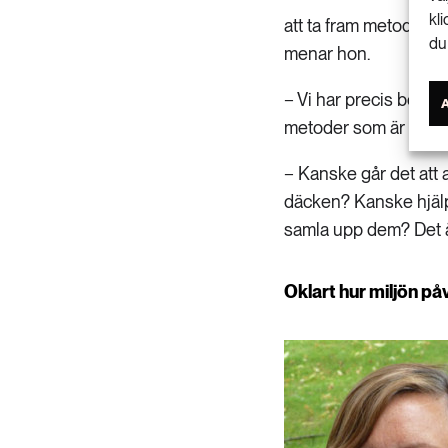
kl
att ta fram metoder fö
du
menar hon.
− Vi har precis börjat 
metoder som är mest 
− Kanske går det att a
däcken? Kanske hjälpe
samla upp dem? Det är
Oklart hur miljön p