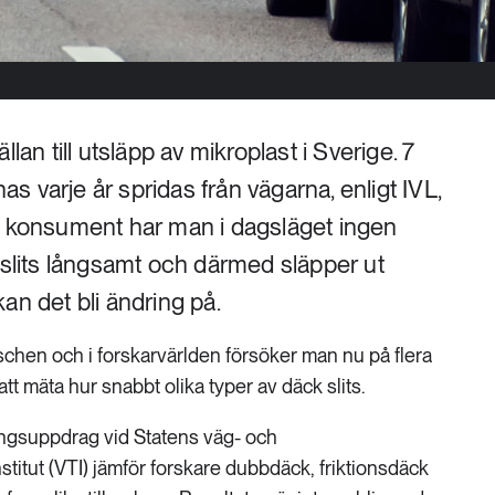
lan till utsläpp av mikroplast i Sverige. 7
 varje år spridas från vägarna, enligt IVL,
m konsument har man i dagsläget ingen
 slits långsamt och därmed släpper ut
an det bli ändring på.
hen och i forskarvärlden försöker man nu på flera
 att mäta hur snabbt olika typer av däck slits.
ingsuppdrag vid Statens väg- och
stitut (VTI) jämför forskare dubbdäck, friktionsdäck