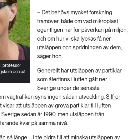
− Det behövs mycket forskning
framöver, både om vad mikroplast
egentligen har för påverkan på miljön,
och om hur vi ska lyckas få ner
utsläppen och spridningen av dem,
säger hon.
, professor
Generellt har utsläppen av partiklar
gskola och på
som återfinns i luften gått ner i
Sverige under de senaste
m vägtrafiken syns ingen sådan utveckling.
Siffror
t
visar att utsläppen av grova partiklar till luften
i Sverige sedan år 1990, men utsläppen från
rtfarande kvar på samma nivå.
n så länge – inte bidra till att minska utsläppen av