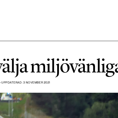
584 ARTIKLAR
Hållbara städer
 välja miljövänli
1492 ARTIKLAR
Klimat
 • UPPDATERAD: 3 NOVEMBER 2021
612 ARTIKLAR
Mat & jordbruk
189 ARTIKLAR
Transport