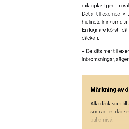
mikroplast genom val
Det är till exempel vik
hjulinställningarna är
En lugnare körstil d
däcken.
− De slits mer till exe
inbromsningar, säge
Märkning av 
Alla däck som ti
som anger däcken
bullernivå.