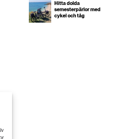
Hitta dolda
semesterpärlor med
cykel och tåg
lv
or