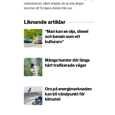
nyhetsbrevet, vilket innebär att du inte längre
kommer att få några utskick från oss.
Liknande artiklar
”Man kan se olja, diesel
och bensin som ett
kulturarv”
Många humlor dör längs
hårt trafikerade vägar
Oro på energimarknaden
kan bli vändpunkt för
klimatet