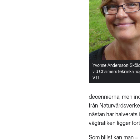
Yvonne Andersson-Sköld
vid Chalmers tekniska hö
VTI
decennierna, men ino
från Naturvårdsverke
nästan har halverats 
vägtrafiken ligger fo
Som bilist kan man – ä