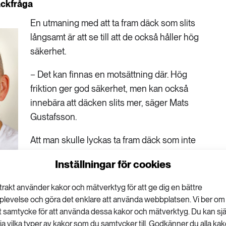
äckfråga
En utmaning med att ta fram däck som slits
långsamt är att se till att de också håller hög
säkerhet.
− Det kan finnas en motsättning där. Hög
friktion ger god säkerhet, men kan också
innebära att däcken slits mer, säger Mats
Gustafsson.
Att man skulle lyckas ta fram däck som inte
slits alls är inte troligt, åtminstone inte den
Inställningar för cookies
närmsta tiden, menar han och får medhåll av
Yvonne Andersson-Sköld, professor i
trakt använder kakor och mätverktyg för att ge dig en bättre
e
miljöanalys vid Chalmers tekniska högskola
plevelse och göra det enklare att använda webbplatsen. Vi ber om
och på VTI. Arbetet med att utveckla bättre
tt samtycke för att använda dessa kakor och mätverktyg. Du kan sjä
lja vilka typer av kakor som du samtycker till. Godkänner du alla kak
däck behöver kombineras med satsningar på