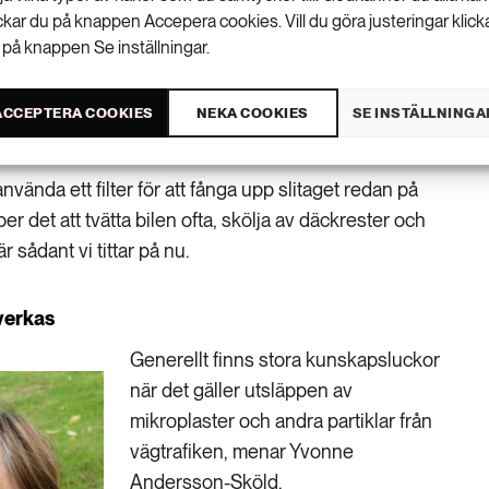
ickar du på knappen Accepera cookies. Vill du göra justeringar klick
r att samla upp mikroplasterna från vägtrafiken,
 på knappen Se inställningar.
titta på det i ett projekt där vi undersöker vilka
ACCEPTERA COOKIES
NEKA COOKIES
SE INSTÄLLNINGA
kostnadseffektiva, säger hon.
nvända ett filter för att fånga upp slitaget redan på
r det att tvätta bilen ofta, skölja av däckrester och
 sådant vi tittar på nu.
åverkas
Generellt finns stora kunskapsluckor
när det gäller utsläppen av
mikroplaster och andra partiklar från
vägtrafiken, menar Yvonne
Andersson-Sköld.