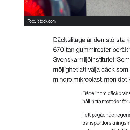
Foto: istock.com
Däckslitage är den största käl
670 ton gummirester beräknas
Svenska miljöinstitutet. So
möjlighet att välja däck som
mindre mikroplast, men det k
Både inom däckbransc
håll hitta metoder för
I ett pågående reger
transportforskningsin