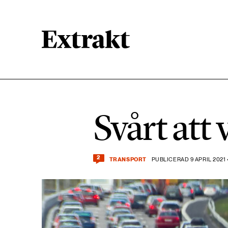
900 ARTIKLAR
Biologisk mångfald
Svårt att
471 ARTIKLAR
Kemikalier
2
TRANSPORT
PUBLICERAD 9 APRIL 2021
939 ARTIKLAR
Livsstil & konsumtion
360 ARTIKLAR
Social hållbarhet