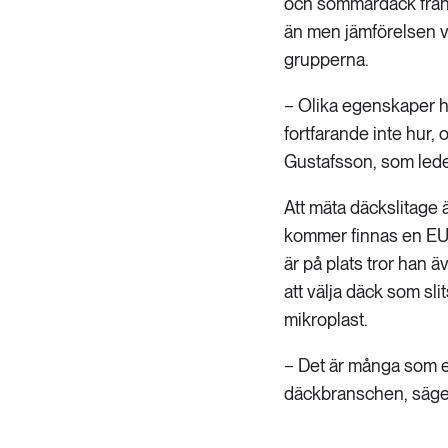
och sommardäck från f
än men jämförelsen vi
grupperna.
− Olika egenskaper h
fortfarande inte hur,
Gustafsson, som lede
Att mäta däckslitage 
kommer finnas en EU-
är på plats tror han 
att välja däck som sl
mikroplast.
− Det är många som e
däckbranschen, säge