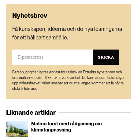
koldioxidutsläpp tillåts växa fram till år 2020.
Därefter måste flygbolagen köpa
Nyhetsbrev
utsläppskrediter för de utsläpp som överstiger
2020 års nivå, vilket då bidrar till
Få kunskapen, idéerna och de nya lösningarna
utsläppsminskningar inom andra sektorer i
för ett hållbart samhälle.
stället för inom det internationella flyget.
SKICKA
Målet är att stabilisera det internationella flygets
utsläpp på 2020 års nivå, och att det
Personuppgifter lagras endast för utskick av Extrakts nyhetsbrev och
internationella flyget därefter ska vara
information kopplat till Extrakts verksamhet. Du kan när som helst säga
upp nyhetsbrevet, vilket innebär att du inte längre kommer att få några
koldioxid-neutralt. Alla utsläpp som går över
utskick från oss.
2020 års nivå ska flygbolagen kompensera för,
genom att köpa utsläppskrediter som motsvarar
Liknande artiklar
samma mängd utsläppsminskningar fast inom
andra sektorer.
Malmö först med rådgivning om
klimatanpassning