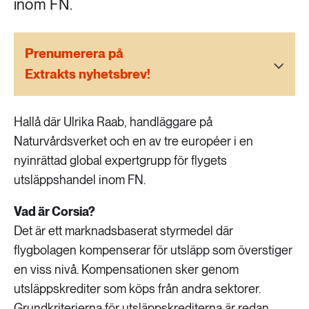
inom FN.
189 ARTIKLAR
Transport
Prenumerera på
473 ARTIKLAR
Extrakts nyhetsbrev!
Vatten
Hallå där Ulrika Raab, handläggare på
Naturvårdsverket och en av tre européer i en
nyinrättad global expertgrupp för flygets
utsläppshandel inom FN.
Vad är Corsia?
Det är ett marknadsbaserat styrmedel där
flygbolagen kompenserar för utsläpp som överstiger
en viss nivå. Kompensationen sker genom
utsläppskrediter som köps från andra sektorer.
Grundkriterierna för utsläppskrediterna är redan