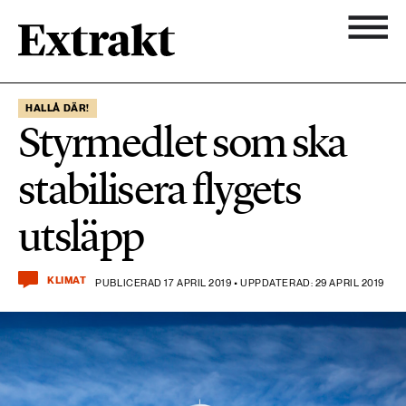
900 ARTIKLAR
Biologisk mångfald
Ämnen
HALLÅ DÄR!
Styrmedlet som ska
Biologisk mångfald
Nyhetsbrev
584 ARTIKLAR
stabilisera flygets
Hållbara städer
Hållbara städer
Om Extrakt
utsläpp
473 ARTIKLAR
Industri & Energi
Industri & Energi
Kemikalier
KLIMAT
PUBLICERAD 17 APRIL 2019 • UPPDATERAD: 29 APRIL 2019
471 ARTIKLAR
Klimat
Kemikalier
Landsbygd
1492 ARTIKLAR
Klimat