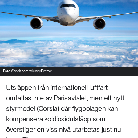
Livsstil & konsumtion
Mat & jordbruk
252 ARTIKLAR
Landsbygd
Skog
939 ARTIKLAR
Social hållbarhet
Livsstil & konsumtion
Transport
612 ARTIKLAR
Mat & jordbruk
Vatten
Foto:iStock.com/AlexeyPetrov
Utsläppen från internationell luftfart
262 ARTIKLAR
Skog
omfattas inte av Parisavtalet, men ett nytt
styrmedel (Corsia) där flygbolagen kan
360 ARTIKLAR
kompensera koldioxidutsläpp som
Social hållbarhet
överstiger en viss nivå utarbetas just nu