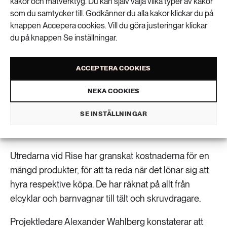
kakor och mätverktyg. Du kan själv välja vilka typer av kakor
som du samtycker till. Godkänner du alla kakor klickar du på
knappen Accepera cookies. Vill du göra justeringar klickar
Det är mer lönsamt att äga verktyg eller cyklar som används regelbundet under
du på knappen Se inställningar.
många år, medan det är ekonomiskt smartare att hyra till exempel festkläder, visar
ny rapport. Foto: Istock
ACCEPTERA COOKIES
När är det egentligen ekonomiskt lönsamt
NEKA COOKIES
att hyra en produkt i stället för att köpa
den? Svar ges i en ny rapport från
SE INSTÄLLNINGAR
forskningsinstitutet Rise.
Utredarna vid Rise har granskat kostnaderna för en
mängd produkter, för att ta reda när det lönar sig att
hyra respektive köpa. De har räknat på allt från
elcyklar och barnvagnar till tält och skruvdragare.
Projektledare Alexander Wahlberg konstaterar att