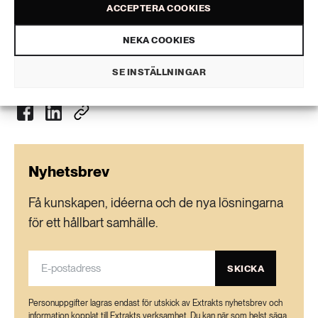
ACCEPTERA COOKIES
Karin Montgomery
text
NEKA COOKIES
VISA KOMMENTARER (0) OCH DELA
SE INSTÄLLNINGAR
Nyhetsbrev
Få kunskapen, idéerna och de nya lösningarna
för ett hållbart samhälle.
SKICKA
Personuppgifter lagras endast för utskick av Extrakts nyhetsbrev och
information kopplat till Extrakts verksamhet. Du kan när som helst säga