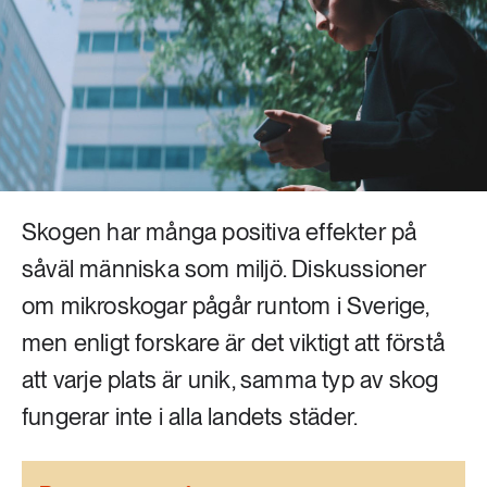
Livsstil & konsumtion
Mat & jordbruk
252 ARTIKLAR
Landsbygd
Skog
939 ARTIKLAR
Social hållbarhet
Livsstil & konsumtion
Transport
Skogen har många positiva effekter på
612 ARTIKLAR
Mat & jordbruk
Vatten
såväl människa som miljö. Diskussioner
om mikroskogar pågår runtom i Sverige,
262 ARTIKLAR
men enligt forskare är det viktigt att förstå
Skog
att varje plats är unik, samma typ av skog
360 ARTIKLAR
fungerar inte i alla landets städer.
Social hållbarhet