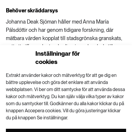
Behöver skräddarsys
Johanna Deak Sjöman håller med Anna María
Pálsdóttir och har genom tidigare forskning, där
mätbara värden kopplat till stadsgrönska granskats,
sett att siffror och standardiseringar kan leda till en
Inställningar för
generalisering utan hänsyn till platsspecifika
cookies
förutsättningar.
Extrakt använder kakor och mätverktyg för att ge dig en
– Mikroskogar kan utgöra viktiga noder i den gröna
bättre upplevelse och göra det enklare att använda
infrastrukturen och bidra till att stadslandskapet kan
webbplatsen. Vi ber om ditt samtycke för att använda dessa
fungera som ett ekosystem, men samtidigt platsar
kakor och mätverktyg. Du kan själv välja vilka typer av kakor
den inte var som helst utan behövs skräddarsys med
som du samtycker till. Godkänner du alla kakor klickar du på
hänsyn till platsspecifika förhållanden och
knappen Accepera cookies. Vill du göra justeringar klickar
långsiktiga kvaliteter, säger Johanna Deak Sjöman.
du på knappen Se inställningar.