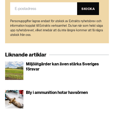
SKICKA
Personuppgifter lagras endast för utskick av Extrakts nyhetsbrev och
information kopplat till Extrakts verksamhet. Du kan när som helst säga
upp nyhetsbrevet, vilket innebär att du inte längre kommer att få några
utskick från oss.
Liknande artiklar
Miljöåtgärder kan även stärka Sveriges
försvar
Bly i ammunition hotar havsörnen