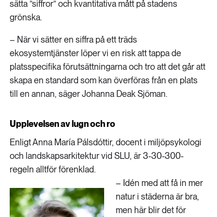
sätta ”siffror” och kvantitativa mått på stadens
grönska.
– När vi sätter en siffra på ett träds
ekosystemtjänster löper vi en risk att tappa de
platsspecifika förutsättningarna och tro att det går att
skapa en standard som kan överföras från en plats
till en annan, säger Johanna Deak Sjöman.
Upplevelsen av lugn och ro
Enligt Anna María Pálsdóttir, docent i miljöpsykologi
och landskapsarkitektur vid SLU, är 3-30-300-
regeln alltför förenklad.
– Idén med att få in mer
natur i städerna är bra,
men här blir det för