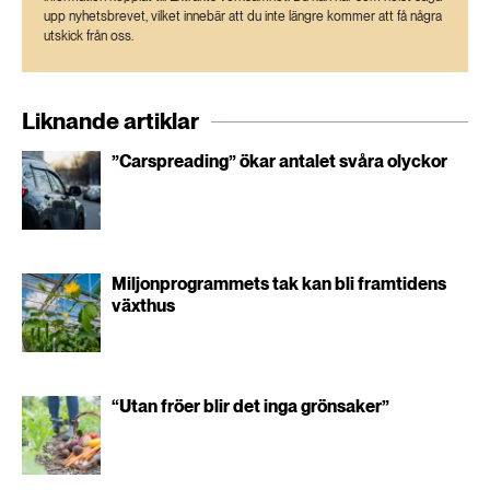
upp nyhetsbrevet, vilket innebär att du inte längre kommer att få några
utskick från oss.
Liknande artiklar
”Carspreading” ökar antalet svåra olyckor
Miljonprogrammets tak kan bli framtidens
växthus
“Utan fröer blir det inga grönsaker”