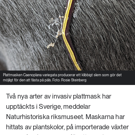
Plattmasken Caenoplana variegata producerar ett klibbigt slem som gör det
möjligt för den att fästa på päls. Foto: Rosie Steinberg
Två nya arter av invasiv plattmask har
upptäckts i Sverige, meddelar
Naturhistoriska riksmuseet. Maskarna har
hittats av plantskolor, på importerade växter