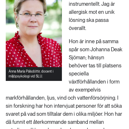
instrumentellt. Jag är
allergisk mot en unik
lösning ska passa
överallt.
Hon är inne på samma
spår som Johanna Deak
Sjöman; hänsyn
behöver tas till platsens
Anna María Pálsdóttir, docent i
speciella
miljöpsykologi vid SLU.
växtförhållanden i form
av exempelvis
markförhållanden, ljus, vind och vattenförsörjning. I
sin forskning har hon intervjuat personer för att söka
svaret på vad som tilltalar dem i olika miljöer. Hon har
då funnit ett återkommande samband mellan