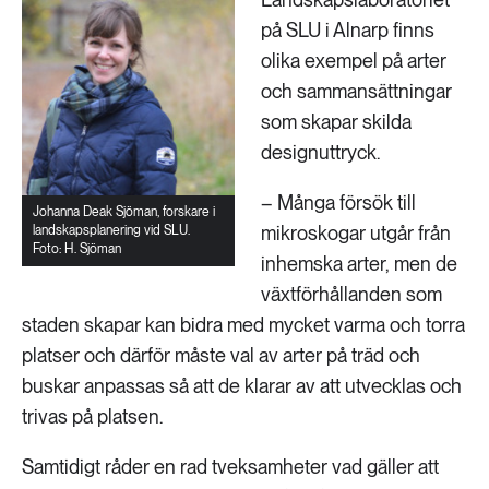
på SLU i Alnarp finns
olika exempel på arter
och sammansättningar
som skapar skilda
designuttryck.
– Många försök till
Johanna Deak Sjöman, forskare i
mikroskogar utgår från
landskapsplanering vid SLU.
Foto: H. Sjöman
inhemska arter, men de
växtförhållanden som
staden skapar kan bidra med mycket varma och torra
platser och därför måste val av arter på träd och
buskar anpassas så att de klarar av att utvecklas och
trivas på platsen.
Samtidigt råder en rad tveksamheter vad gäller att