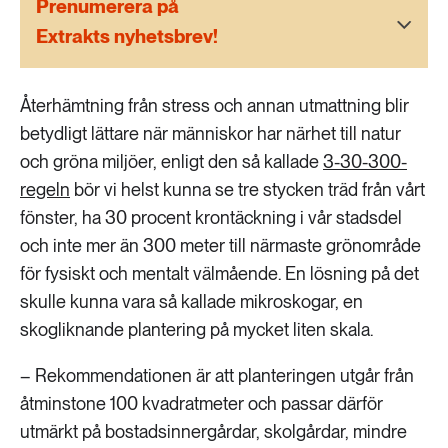
Prenumerera på
189 ARTIKLAR
Transport
Extrakts nyhetsbrev!
473 ARTIKLAR
Återhämtning från stress och annan utmattning blir
Vatten
betydligt lättare när människor har närhet till natur
och gröna miljöer, enligt den så kallade
3-30-300-
regeln
bör vi helst kunna se tre stycken träd från vårt
fönster, ha 30 procent krontäckning i vår stadsdel
och inte mer än 300 meter till närmaste grönområde
för fysiskt och mentalt välmående. En lösning på det
skulle kunna vara så kallade mikroskogar, en
skogliknande plantering på mycket liten skala.
– Rekommendationen är att planteringen utgår från
åtminstone 100 kvadratmeter och passar därför
utmärkt på bostadsinnergårdar, skolgårdar, mindre