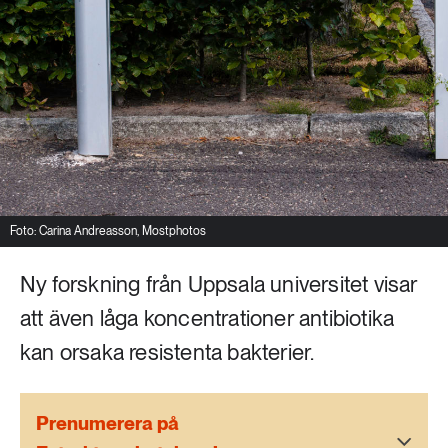
Livsstil & konsumtion
Mat & jordbruk
252 ARTIKLAR
Landsbygd
Skog
939 ARTIKLAR
Social hållbarhet
Livsstil & konsumtion
Transport
612 ARTIKLAR
Mat & jordbruk
Vatten
Foto: Carina Andreasson, Mostphotos
Ny forskning från Uppsala universitet visar
262 ARTIKLAR
Skog
att även låga koncentrationer antibiotika
kan orsaka resistenta bakterier.
360 ARTIKLAR
Social hållbarhet
Prenumerera på