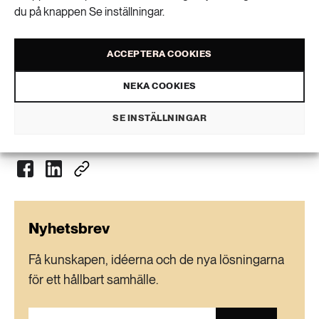
Andersson, huvudansvarig för studien, i ett
du på knappen Se inställningar.
pressmeddelande
.
ACCEPTERA COOKIES
Karin Montgomery
NEKA COOKIES
SE INSTÄLLNINGAR
VISA KOMMENTARER (0) OCH DELA
Nyhetsbrev
Få kunskapen, idéerna och de nya lösningarna
för ett hållbart samhälle.