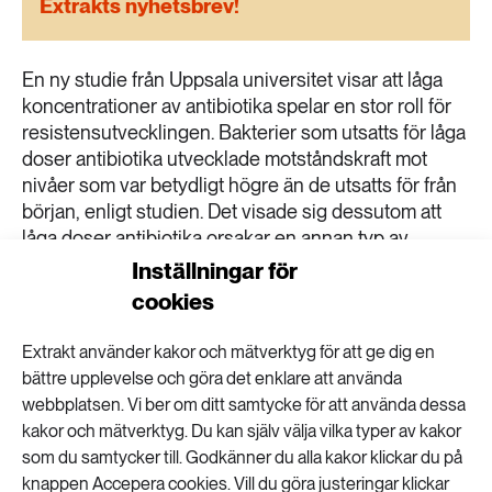
Extrakts nyhetsbrev!
189 ARTIKLAR
Transport
En ny studie från Uppsala universitet visar att låga
473 ARTIKLAR
koncentrationer av antibiotika spelar en stor roll för
Vatten
resistensutvecklingen. Bakterier som utsatts för låga
doser antibiotika utvecklade motståndskraft mot
nivåer som var betydligt högre än de utsatts för från
början, enligt studien. Det visade sig dessutom att
låga doser antibiotika orsakar en annan typ av
mutationerna, dvs förändringar i cellers genetiska
Inställningar för
material. Under försöket samlade bakterierna på sig
cookies
flera mutationer, som var och en i sig gav låg
resistens, men som tillsammans gav mycket hög
Extrakt använder kakor och mätverktyg för att ge dig en
resistens. – Resultaten är intressanta eftersom de
bättre upplevelse och göra det enklare att använda
visar att även de mycket låga
webbplatsen. Vi ber om ditt samtycke för att använda dessa
antibiotikakoncentrationer som finns i många miljöer
kakor och mätverktyg. Du kan själv välja vilka typer av kakor
kan leda till höggradig resistens och bidra till
som du samtycker till. Godkänner du alla kakor klickar du på
resistensproblematiken, säger professor Dan I
knappen Accepera cookies. Vill du göra justeringar klickar