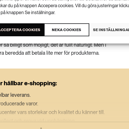
rorna vid upphämtningsplatsen för att undvika
ickar du på knappen Accepera cookies. Vill du göra justeringar klick
illbaka om de inte passar.
 på knappen Se inställningar.
vet tror hon att vi måste det börja betala för de
ACCEPTERA COOKIES
NEKA COOKIES
SE INSTÄLLNINGA
 verkliga kostnaderna.
r så billigt som möjligt, det är fullt naturligt. Men i
ra beredda att betala lite mer för produkterna.
r hållbar e-shopping:
bar leverans.
roducerade varor.
center vars storlekar och kvalitet du känner till.
 collect och prova vid upphämtning.