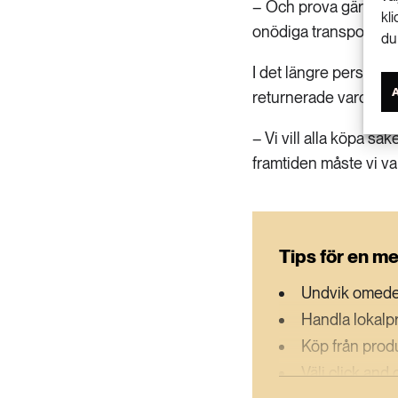
– Och prova gärna va
kl
onödiga transporter t
du
I det längre perspekti
returnerade varornas
– Vi vill alla köpa sake
framtiden måste vi va
Tips för en me
Undvik omedel
Handla lokalp
Köp från produ
Välj click and