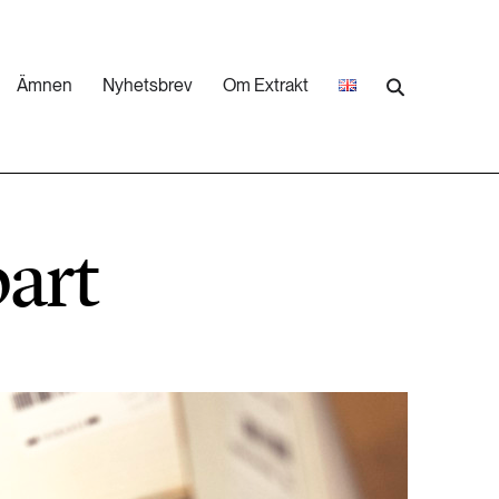
Ämnen
Nyhetsbrev
Om Extrakt
473 ARTIKLAR
Industri & Energi
bart
252 ARTIKLAR
Landsbygd
262 ARTIKLAR
Skog
473 ARTIKLAR
Vatten