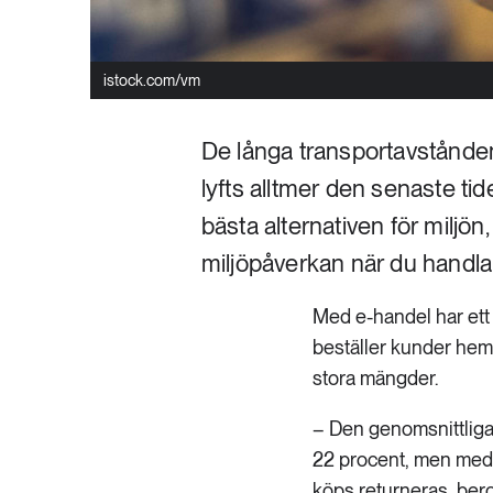
istock.com/vm
De långa transportavstånden
lyfts alltmer den senaste tide
bästa alternativen för miljön
miljöpåverkan när du handlar
Med e-handel har ett 
beställer kunder hem 
stora mängder.
– Den genomsnittliga 
22 procent, men med 
köps returneras, ber