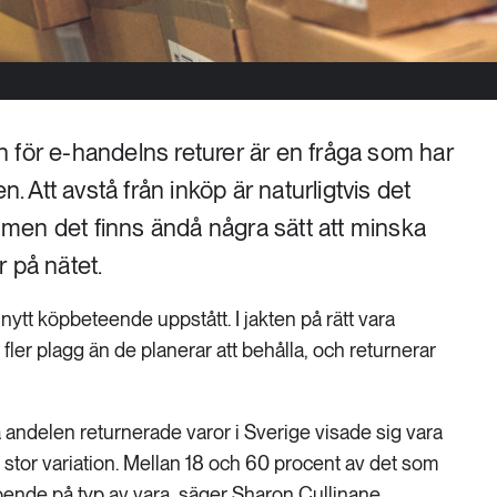
 för e-handelns returer är en fråga som har
n. Att avstå från inköp är naturligtvis det
, men det finns ändå några sätt att minska
 på nätet.
nytt köpbeteende uppstått. I jakten på rätt vara
fler plagg än de planerar att behålla, och returnerar
andelen returnerade varor i Sverige visade sig vara
stor variation. Mellan 18 och 60 procent av det som
oende på typ av vara, säger Sharon Cullinane,