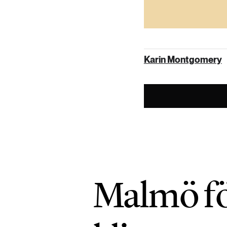
Gå eller cykla
kombinera resan 
Karin Montgomery
Malmö fö