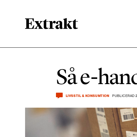
900 ARTIKLAR
Biologisk mångfald
Så e-hand
471 ARTIKLAR
Kemikalier
LIVSSTIL & KONSUMTION
PUBLICERAD 2
939 ARTIKLAR
Livsstil & konsumtion
360 ARTIKLAR
Social hållbarhet