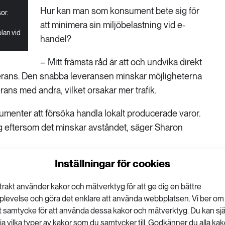
Hur kan man som konsument bete sig för
or.
att minimera sin miljöbelastning vid e-
lan vid
handel?
– Mitt främsta råd är att och undvika direkt
verans. Den snabba leveransen minskar möjligheterna
rans med andra, vilket orsakar mer trafik.
menter att försöka handla lokalt producerade varor.
ag eftersom det minskar avståndet, säger Sharon
Inställningar för cookies
 konstnaden
trakt använder kakor och mätverktyg för att ge dig en bättre
m alternativet ”click and collect”, att hämta upp
plevelse och göra det enklare att använda webbplatsen. Vi ber om
 på upphämtningsplatser.
tt samtycke för att använda dessa kakor och mätverktyg. Du kan sjä
lja vilka typer av kakor som du samtycker till. Godkänner du alla kak