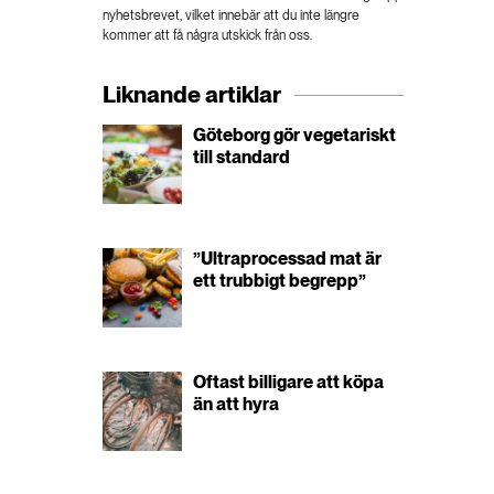
nyhetsbrevet, vilket innebär att du inte längre
kommer att få några utskick från oss.
Liknande artiklar
Göteborg gör vegetariskt
till standard
”Ultraprocessad mat är
ett trubbigt begrepp”
Oftast billigare att köpa
än att hyra