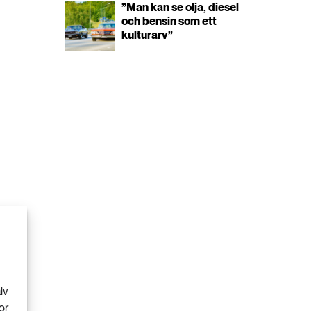
”Man kan se olja, diesel
och bensin som ett
kulturarv”
lv
or