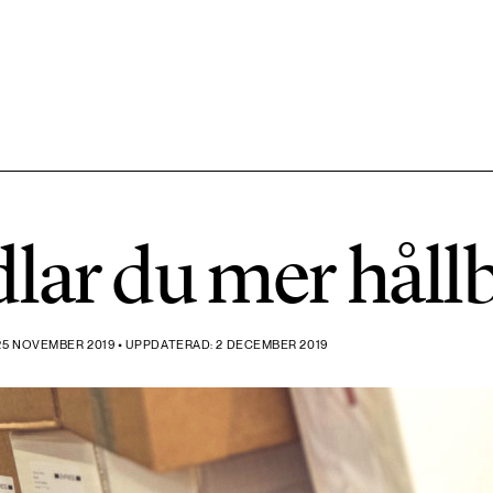
584 ARTIKLAR
Hållbara städer
lar du mer håll
1492 ARTIKLAR
Klimat
5 NOVEMBER 2019 • UPPDATERAD: 2 DECEMBER 2019
612 ARTIKLAR
Mat & jordbruk
189 ARTIKLAR
Transport