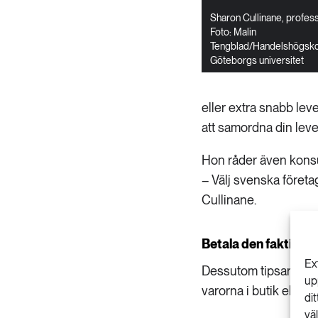
Sharon Cullinane, profess
Foto: Malin
Tengblad/Handelshögsko
Göteborgs universitet
eller extra snabb le
att samordna din leve
Hon råder även konsu
– Välj svenska föret
Cullinane.
Betala den faktiska
Ex
Dessutom tipsar hon o
up
varorna i butik eller
di
vä