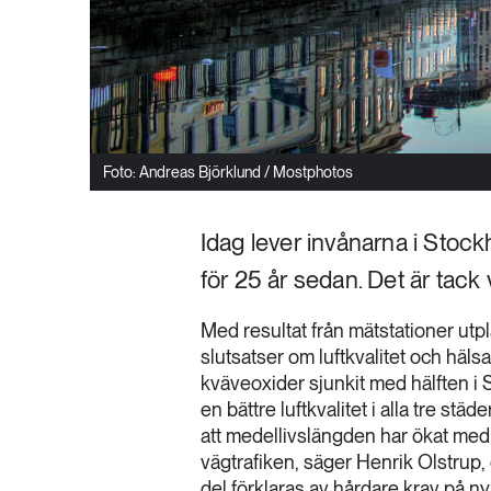
Foto: Andreas Björklund / Mostphotos
Idag lever invånarna i Stoc
för 25 år sedan. Det är tack 
Med resultat från mätstationer utpl
slutsatser om luftkvalitet och hälsa
kväveoxider sjunkit med hälften i 
en bättre luftkvalitet i alla tre städe
att medellivslängden har ökat med 
vägtrafiken, säger Henrik Olstrup,
del förklaras av hårdare krav på ny