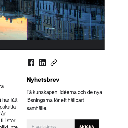
Nyhetsbrev
ra
Få kunskapen, idéerna och de nya
har fått
lösningarna för ett hållbart
uppskatta
samhälle.
rån
ill stor
likt inte
SKICKA