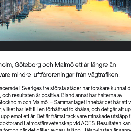
kholm, Göteborg och Malmö ett år längre än
vare mindre luftföroreningar från vägtrafiken.
acerade i Sveriges tre största städer har forskare kunnat d
, och resultaten är positiva. Bland annat har halterna av
Stockholm och Malmö. – Sammantaget innebär det här att vi 
r, vilket har lett till en förbättrad folkhälsa, och det går att 
upp emot ett år. Det är främst tack vare minskade utsläpp f
 doktorand i atmosfärsvetenskap vid ACES. Resultaten kan t
a fordon när det gäller avgasutsläpp. Hälsovinsten är sanno