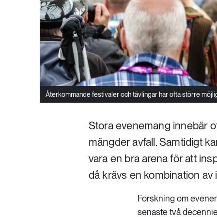
Återkommande festivaler och tävlingar har ofta större möjli
Stora evenemang innebär of
mängder avfall. Samtidigt kan
vara en bra arena för att ins
då krävs en kombination av in
Forskning om evenema
senaste två decennie