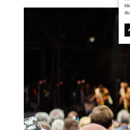
kl
du