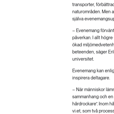
transporter, förbättr
naturområden. Men all
själva evenemangsupp
– Evenemang förvänta
påverkan. I allt högre
ökad miljömedvetenhet
beteenden, säger Eri
universitet.
Evenemang kan enligt
inspirera deltagare.
– När människor lämn
sammanhang och en vi-
hårdrockare”. Inom h
vi:et, som två process