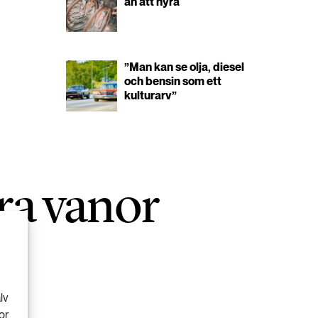
än att hyra
”Man kan se olja, diesel
och bensin som ett
kulturarv”
ra vanor
lv
or