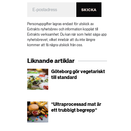
SKICKA
Personuppgifter lagras endast för utskick av
Extrakts nyhetsbrev och information kopplat till
Extrakts verksamhet. Du kan när som helst säga upp
nyhetsbrevet, vilket innebär att du inte längre
kommer att få några utskick från oss.
Liknande artiklar
Göteborg gör vegetariskt
till standard
”Ultraprocessad mat är
ett trubbigt begrepp”