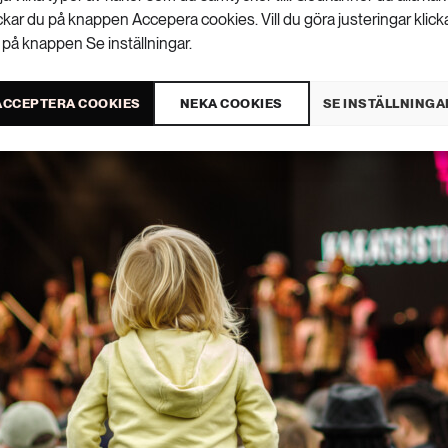
ickar du på knappen Accepera cookies. Vill du göra justeringar klick
 på knappen Se inställningar.
ACCEPTERA COOKIES
NEKA COOKIES
SE INSTÄLLNINGA