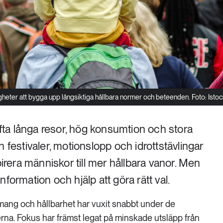
gheter att bygga upp långsiktiga hållbara normer och beteenden. Foto: Isto
ta långa resor, hög konsumtion och stora
 festivaler, motionslopp och idrottstävlingar
pirera människor till mer hållbara vanor. Men
formation och hjälp att göra rätt val.
ng och hållbarhet har vuxit snabbt under de
rna. Fokus har främst legat på minskade utsläpp från