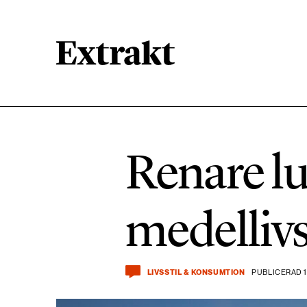
900 ARTIKLAR
Biologisk mångfald
Renare lu
471 ARTIKLAR
Kemikalier
medellivs
939 ARTIKLAR
Livsstil & konsumtion
LIVSSTIL & KONSUMTION
PUBLICERAD 1
360 ARTIKLAR
Social hållbarhet