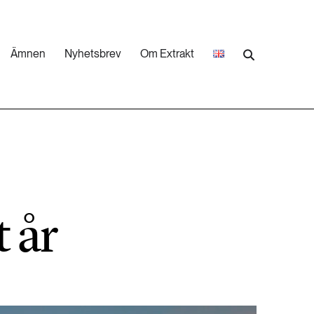
Ämnen
Nyhetsbrev
Om Extrakt
473 ARTIKLAR
Industri & Energi
252 ARTIKLAR
Landsbygd
 år
262 ARTIKLAR
Skog
473 ARTIKLAR
Vatten