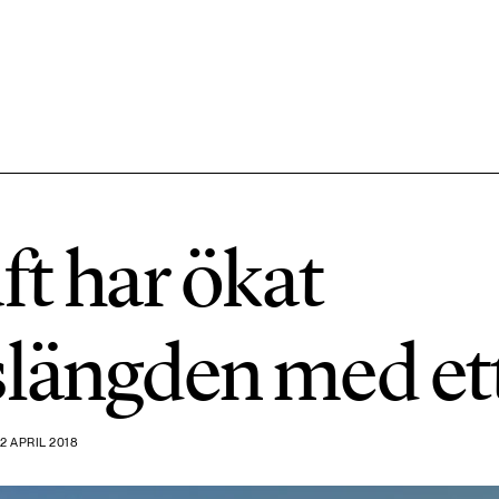
584 ARTIKLAR
Hållbara städer
ft har ökat
1492 ARTIKLAR
Klimat
längden med ett
612 ARTIKLAR
Mat & jordbruk
2 APRIL 2018
189 ARTIKLAR
Transport