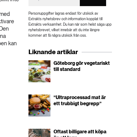
t med
Personuppgifter lagras endast för utskick av
Extrakts nyhetsbrev och information kopplat till
ktivare
Extrakts verksamhet. Du kan när som helst säga upp
 Den
nyhetsbrevet, vilket innebär att du inte längre
nna
kommer att få några utskick från oss.
ppen kan
Liknande artiklar
Göteborg gör vegetariskt
till standard
”Ultraprocessad mat är
ett trubbigt begrepp”
Oftast billigare att köpa