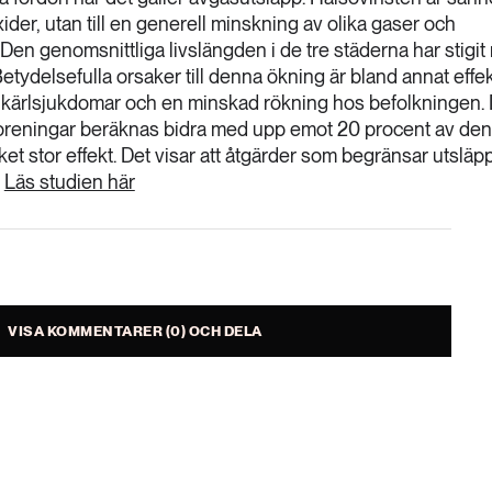
der, utan till en generell minskning av olika gaser och
 Den genomsnittliga livslängden i de tre städerna har stigi
 Betydelsefulla orsaker till denna ökning är bland annat effe
h kärlsjukdomar och en minskad rökning hos befolkningen.
oreningar beräknas bidra med upp emot 20 procent av de
et stor effekt. Det visar att åtgärder som begränsar utslä
Läs studien här
VISA KOMMENTARER (0) OCH DELA