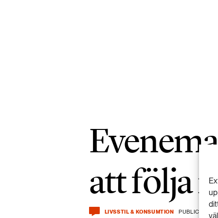
Eveneman
att följa
Ex
up
di
LIVSSTIL & KONSUMTION
PUBLICERAD 1
vä