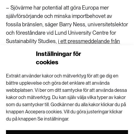
– Sjövärme har potential att göra Europa mer
självförsörjande och minska importbehovet av
fossila bränslen, säger Barry Ness, universitetslektor
och föreståndare vid Lund University Centre for
Sustainability Studies,
i ett pressmeddelande från
universitetet
.
Inställningar för
cookies
Enligt forskarnas beräkningar skulle omkring 18
procent av Europas bostäder kunna använda
Extrakt använder kakor och mätverktyg för att ge dig en
sjövärme. I dag används det av mindre än en procent.
bättre upplevelse och göra det enklare att använda
webbplatsen. Vi ber om ditt samtycke för att använda dessa
Forskarna har även identifierat de hinder som står i
kakor och mätverktyg. Du kan själv välja vilka typer av kakor
vägen för en utbyggnad av tekniken. De ser till
som du samtycker till. Godkänner du alla kakor klickar du på
exempel att finns otydligheter i regler och riktlinjer,
knappen Accepera cookies. Vill du göra justeringar klickar
kanske på grund av att metoden ännu inte är så
du på knappen Se inställningar.
känd.