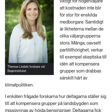
viktigt för högerväljare
att kostnaden inte blir
för stor för enskilda
medborgare. Samtidigt
är likheterna mellan de
olika väljargrupperna
stora. Många, oavsett
partitillhörighet, verkar
till exempel skeptiska till
idén att kompensera
Therese Lindahl, forskare vid
grupper som drabbas
Beijerinstitutet.
särskilt hårt av
klimatpolitiken.
I enkäten frågade forskarna hur deltagarna ställer sig
till att kompensera grupper på landsbygden som
missgynnas av höjda bensinpriser. Deltagarna fick