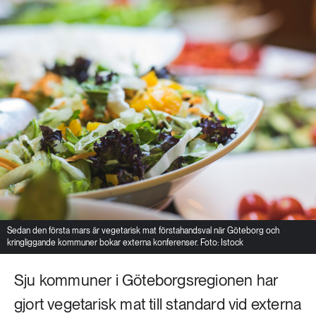
Sedan den första mars är vegetarisk mat förstahandsval när Göteborg och
kringliggande kommuner bokar externa konferenser. Foto: Istock
Sju kommuner i Göteborgsregionen har
gjort vegetarisk mat till standard vid externa