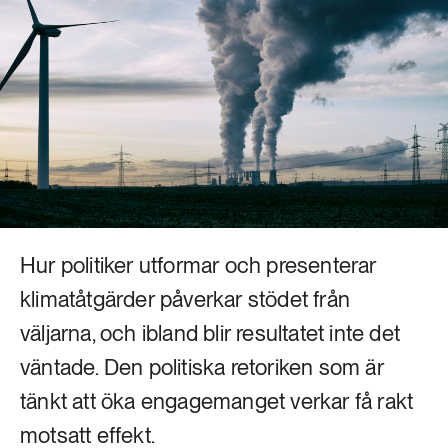
Livsstil & konsumtion
Mat & jordbruk
252 ARTIKLAR
Landsbygd
Skog
939 ARTIKLAR
Social hållbarhet
Livsstil & konsumtion
Transport
612 ARTIKLAR
Mat & jordbruk
Vatten
Hur politiker utformar och presenterar
262 ARTIKLAR
klimatåtgärder påverkar stödet från
Skog
väljarna, och ibland blir resultatet inte det
väntade. Den politiska retoriken som är
360 ARTIKLAR
Social hållbarhet
tänkt att öka engagemanget verkar få rakt
motsatt effekt.