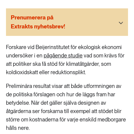
189 ARTIKLAR
Transport
Prenumerera på
Extrakts nyhetsbrev!
473 ARTIKLAR
Vatten
Forskare vid Beijerinstitutet för ekologisk ekonomi
undersöker i en
pågående studie
vad som krävs för
att politiker ska få stöd för klimatåtgärder, som
koldioxidskatt eller reduktionsplikt.
Preliminära resultat visar att både utformningen av
de politiska förslagen och hur de läggs fram har
betydelse. När det gäller själva designen av
åtgärderna ser forskarna till exempel att stödet blir
större om kostnaderna för varje enskild medborgare
hålls nere.