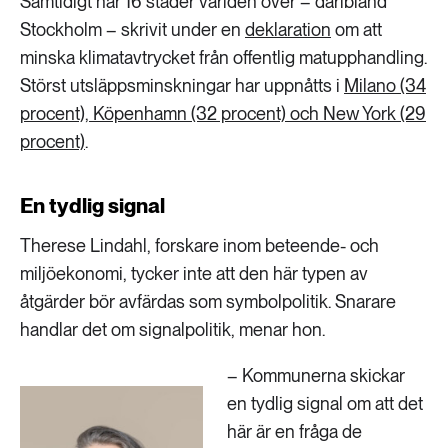
Samtidigt har 16 städer världen över – däribland
Stockholm – skrivit under en
deklaration
om att
minska klimatavtrycket från offentlig matupphandling.
Störst utsläppsminskningar har uppnåtts i
Milano (34
procent), Köpenhamn (32 procent) och New York (29
procent)
.
En tydlig signal
Therese Lindahl, forskare inom beteende- och
miljöekonomi, tycker inte att den här typen av
åtgärder bör avfärdas som symbolpolitik. Snarare
handlar det om signalpolitik, menar hon.
– Kommunerna skickar
en tydlig signal om att det
här är en fråga de