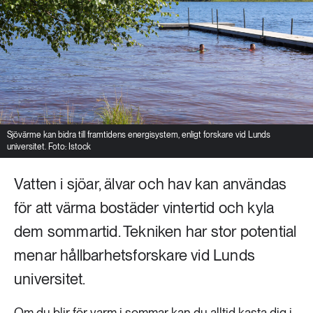
Sjövärme kan bidra till framtidens energisystem, enligt forskare vid Lunds
universitet. Foto: Istock
Vatten i sjöar, älvar och hav kan användas
för att värma bostäder vintertid och kyla
dem sommartid. Tekniken har stor potential
menar hållbarhetsforskare vid Lunds
universitet.
Om du blir för varm i sommar kan du alltid kasta dig i