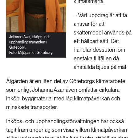
klimatsmarta.
– Vårt uppdrag är att ta
ansvar för att
skattemedel används på
Johanna Azar, inköps- och
ett hållbart sätt. Det
upphandlingsnämnden i
Göteborg.
handlar dessutom om
Foto: Miljöpartiet Göteborg
enstaka tillfällen då
anställda bjuds på mat.
Åtgärden är en liten del av Göteborgs klimatarbete,
som enligt Johanna Azar även omfattar cirkulära
inköp, byggmaterial med låg klimatpåverkan och
minskade transporter.
Inköps- och upphandlingsförvaltningen har också
tagit fram underlag som visar vilken klimatpåverkan