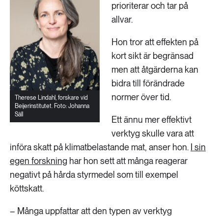
prioriterar och tar på
allvar.
Hon tror att effekten på
kort sikt är begränsad
men att åtgärderna kan
bidra till förändrade
normer över tid.
Therese Lindahl, forskare vid
Beijerinstitutet. Foto: Johanna
Säll
Ett ännu mer effektivt
verktyg skulle vara att
införa skatt på klimatbelastande mat, anser hon.
I sin
egen forskning
har hon sett att många reagerar
negativt på hårda styrmedel som till exempel
köttskatt.
– Många uppfattar att den typen av verktyg