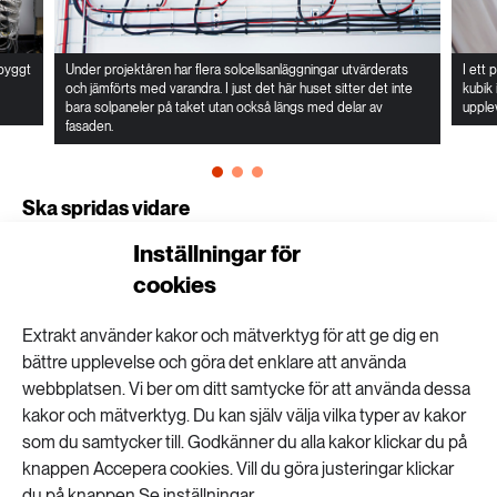
 byggt
Under projektåren har flera solcellsanläggningar utvärderats
I ett 
och jämförts med varandra. I just det här huset sitter det inte
kubik 
bara solpaneler på taket utan också längs med delar av
upplev
fasaden.
Ska spridas vidare
På sikt är tanken att forskningsresultaten ska
Inställningar för
resultera i serieproduktion av cirkulära kök. Redan
cookies
nu ser man intresse från marknaden och en
Extrakt använder kakor och mätverktyg för att ge dig en
bostadsutvecklare planerar att installera det nya
bättre upplevelse och göra det enklare att använda
köket i sina hyresrätter.
webbplatsen. Vi ber om ditt samtycke för att använda dessa
kakor och mätverktyg. Du kan själv välja vilka typer av kakor
Det finns också liknande planer för de flesta andra
som du samtycker till. Godkänner du alla kakor klickar du på
forskningsprojekt i huset.
knappen Accepera cookies. Vill du göra justeringar klickar
du på knappen Se inställningar.