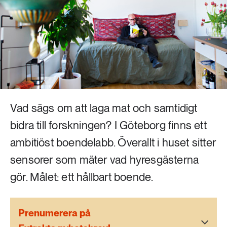
Livsstil & konsumtion
Mat & jordbruk
252 ARTIKLAR
Landsbygd
Skog
939 ARTIKLAR
Social hållbarhet
Livsstil & konsumtion
Transport
Vad sägs om att laga mat och samtidigt
612 ARTIKLAR
Mat & jordbruk
Vatten
bidra till forskningen? I Göteborg finns ett
ambitiöst boendelabb. Överallt i huset sitter
262 ARTIKLAR
sensorer som mäter vad hyresgästerna
Skog
gör. Målet: ett hållbart boende.
360 ARTIKLAR
Social hållbarhet
Prenumerera på