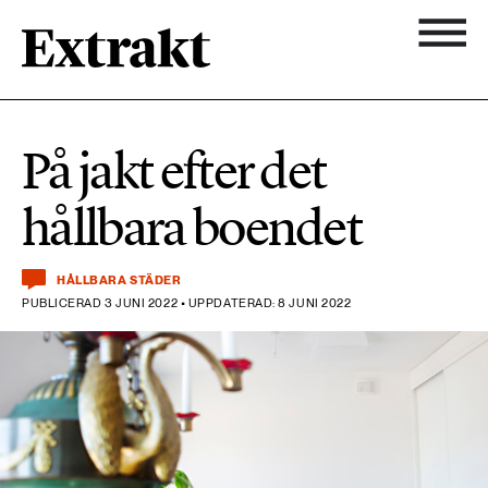
900 ARTIKLAR
Biologisk mångfald
Ämnen
På jakt efter det
Biologisk mångfald
Nyhetsbrev
584 ARTIKLAR
hållbara boendet
Hållbara städer
Hållbara städer
Om Extrakt
473 ARTIKLAR
Industri & Energi
HÅLLBARA STÄDER
Industri & Energi
PUBLICERAD 3 JUNI 2022 • UPPDATERAD: 8 JUNI 2022
Kemikalier
471 ARTIKLAR
Klimat
Kemikalier
Landsbygd
1492 ARTIKLAR
Klimat