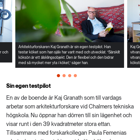
Arkitekturforskaren Kaj Granath är sin egen testpilot. Han
Kaj G
r och
testar köket som han själv har varit med och utvecklat. ”Särskilt
vitvar
köksön är ett älsklingsobjekt. Den är flexibel och den bidrar
vitva
med så mycket mer yta i köket,” säger han.
köksti
Sin egen testpilot
En av de boende är Kaj Granath som till vardags
arbetar som arkitekturforskare vid Chalmers tekniska
högskola. Nu öppnar han dörren till sin lägenhet och
visar runt i den 39 kvadratmeter stora ettan.
Tillsammans med forskarkollegan Paula Femenias