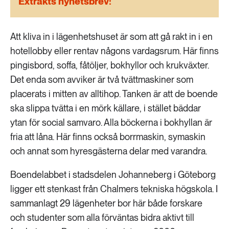
Extrakts nyhetsbrev!
189 ARTIKLAR
Transport
Att kliva in i lägenhetshuset är som att gå rakt in i en
473 ARTIKLAR
hotellobby eller rentav någons vardagsrum. Här finns
Vatten
pingisbord, soffa, fåtöljer, bokhyllor och krukväxter.
Det enda som avviker är två tvättmaskiner som
placerats i mitten av alltihop. Tanken är att de boende
ska slippa tvätta i en mörk källare, i stället bäddar
ytan för social samvaro. Alla böckerna i bokhyllan är
fria att låna. Här finns också borrmaskin, symaskin
och annat som hyresgästerna delar med varandra.
Boendelabbet i stadsdelen Johanneberg i Göteborg
ligger ett stenkast från Chalmers tekniska högskola. I
sammanlagt 29 lägenheter bor här både forskare
och studenter som alla förväntas bidra aktivt till