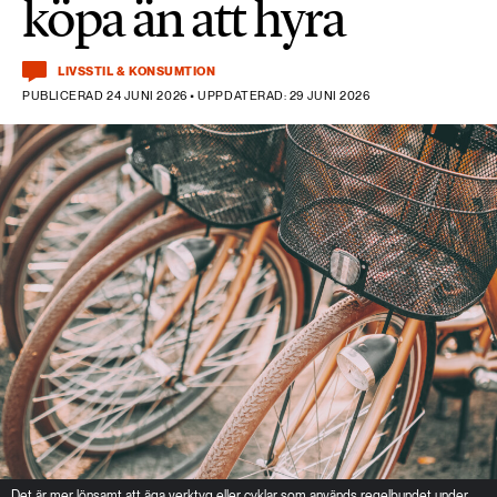
köpa än att hyra
LIVSSTIL & KONSUMTION
PUBLICERAD 24 JUNI 2026 • UPPDATERAD: 29 JUNI 2026
Det är mer lönsamt att äga verktyg eller cyklar som används regelbundet under