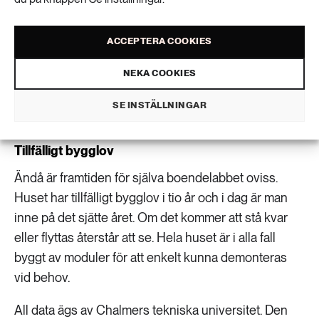
Målet är att dra viktiga lärdomar om det hållbara
boendet för att sedan kunna applicera dessa idéer i
ACCEPTERA COOKIES
andra bostadshus runt om i landet. Redan nu har
idén med den sociala tvättstugan exempelvis byggts
NEKA COOKIES
in i en bostadsrättsförening i Mölndal. Det smarta
soprummet har spridit sig till Majorna.
SE INSTÄLLNINGAR
Tillfälligt bygglov
Ändå är framtiden för själva boendelabbet oviss.
Huset har tillfälligt bygglov i tio år och i dag är man
inne på det sjätte året. Om det kommer att stå kvar
eller flyttas återstår att se. Hela huset är i alla fall
byggt av moduler för att enkelt kunna demonteras
vid behov.
All data ägs av Chalmers tekniska universitet. Den