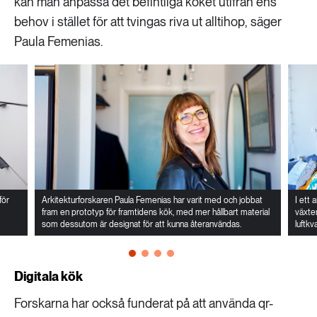
kan man anpassa det befintliga köket utifrån ens
behov i stället för att tvingas riva ut alltihop, säger
Paula Femenias.
för
Arkitekturforskaren Paula Femenias har varit med och jobbat
I ett
fram en prototyp för framtidens kök, med mer hållbart material
växte
som dessutom är designat för att kunna återanvändas.
luftkv
Digitala kök
Forskarna har också funderat på att använda qr-