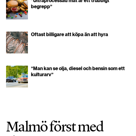
”Ultraprocessad mat är ett trubbigt
begrepp”
Oftast billigare att köpa än att hyra
”Man kan se olja, diesel och bensin som ett
kulturarv”
Malmö först med