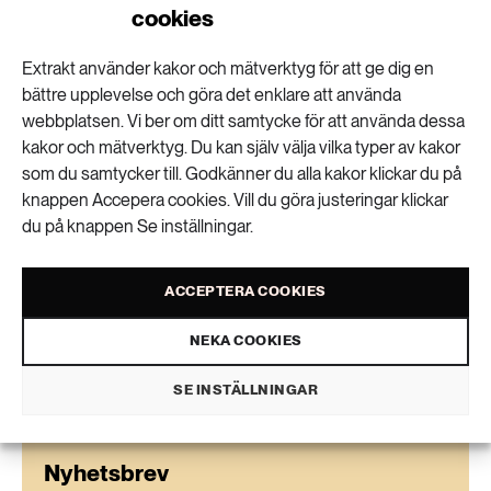
precis som alla andra, behöver se över sin
cookies
konsumtion.
Extrakt använder kakor och mätverktyg för att ge dig en
− Vi måste konsumera mindre, och det gäller även
bättre upplevelse och göra det enklare att använda
webbplatsen. Vi ber om ditt samtycke för att använda dessa
offentlig sektor. Den mest hållbara upphandlingen är
kakor och mätverktyg. Du kan själv välja vilka typer av kakor
den som inte blir av.
som du samtycker till. Godkänner du alla kakor klickar du på
knappen Accepera cookies. Vill du göra justeringar klickar
du på knappen Se inställningar.
Charlie Olofsson
text
ACCEPTERA COOKIES
VISA KOMMENTARER (1) OCH DELA
NEKA COOKIES
SE INSTÄLLNINGAR
Nyhetsbrev