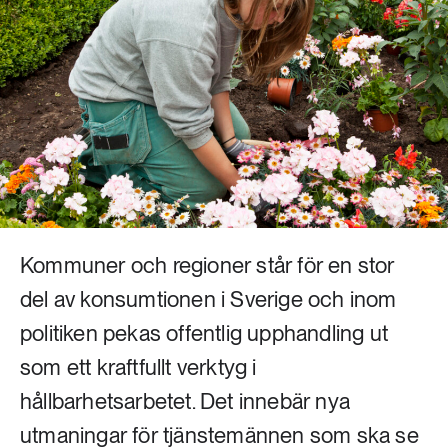
Livsstil & konsumtion
Mat & jordbruk
252 ARTIKLAR
Landsbygd
Skog
939 ARTIKLAR
Social hållbarhet
Livsstil & konsumtion
Transport
612 ARTIKLAR
Mat & jordbruk
Vatten
Kommuner och regioner står för en stor
262 ARTIKLAR
del av konsumtionen i Sverige och inom
Skog
politiken pekas offentlig upphandling ut
som ett kraftfullt verktyg i
360 ARTIKLAR
Social hållbarhet
hållbarhetsarbetet. Det innebär nya
utmaningar för tjänstemännen som ska se