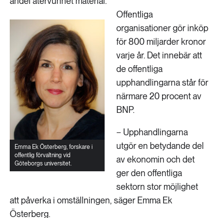
andel återvunnet material.
Offentliga
organisationer gör inköp
för 800 miljarder kronor
varje år. Det innebär att
de offentliga
upphandlingarna står för
närmare 20 procent av
BNP.
− Upphandlingarna
utgör en betydande del
Emma Ek Österberg, forskare i
offentlig förvaltning vid
av ekonomin och det
Göteborgs universitet.
ger den offentliga
sektorn stor möjlighet
att påverka i omställningen, säger Emma Ek
Österberg.