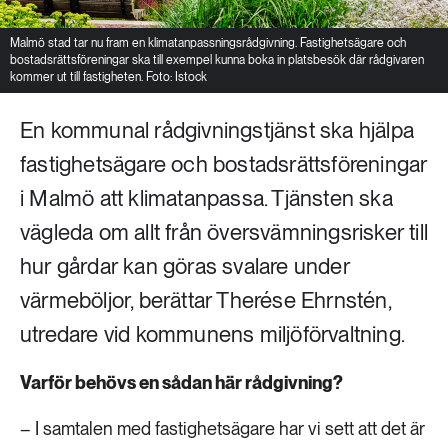
Malmö stad tar nu fram en klimatanpassningsrådgivning. Fastighetsägare och
bostadsrättsföreningar ska till exempel kunna boka in platsbesök där rådgivaren
kommer ut till fastigheten. Foto: Istock
En kommunal rådgivningstjänst ska hjälpa
fastighetsägare och bostadsrättsföreningar
i Malmö att klimatanpassa. Tjänsten ska
vägleda om allt från översvämningsrisker till
hur gårdar kan göras svalare under
värmeböljor, berättar Therése Ehrnstén,
utredare vid kommunens miljöförvaltning.
Varför behövs en sådan här rådgivning?
– I samtalen med fastighetsägare har vi sett att det är